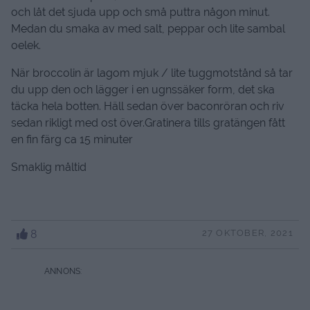
och låt det sjuda upp och små puttra någon minut.
Medan du smaka av med salt, peppar och lite sambal
oelek.
När broccolin är lagom mjuk / lite tuggmotstånd så tar
du upp den och lägger i en ugnssäker form, det ska
täcka hela botten. Häll sedan över baconröran och riv
sedan rikligt med ost över.Gratinera tills gratängen fått
en fin färg ca 15 minuter
Smaklig måltid
8
27 OKTOBER, 2021