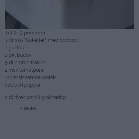
Till 2- 3 personer
3 färska ”buketter” med broccoli
1 gul lök
2 pkt bacon
5 dl creme fraiche
1 msk tomatpure
1/2 msk sambal oelek
salt och peppar
2 dl riven ost till gratinering