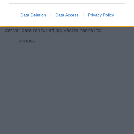
drömde om den och vaknade till och kunde inte somna
om. Så jag tassade ner och tände upp en brasa,
Data Deletion
Data Access
Privacy Policy
bryggde kaffe och fixade i ordning frukost. Och tur var
väl det för Nomi hade glömt att ställa klockan i morse så
det var bara ren tur att jag väckte henne i tid.