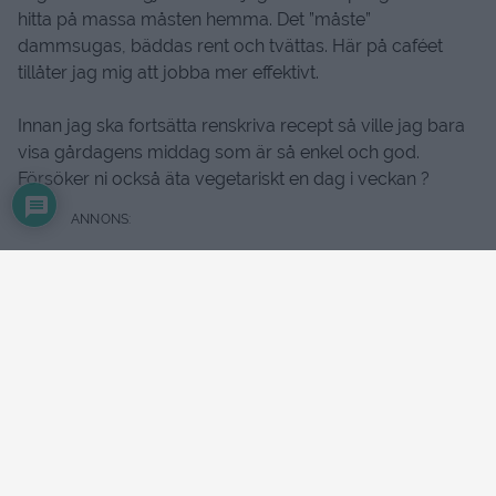
hitta på massa måsten hemma. Det ”måste”
dammsugas, bäddas rent och tvättas. Här på caféet
tillåter jag mig att jobba mer effektivt.
Innan jag ska fortsätta renskriva recept så ville jag bara
visa gårdagens middag som är så enkel och god.
Försöker ni också äta vegetariskt en dag i veckan ?