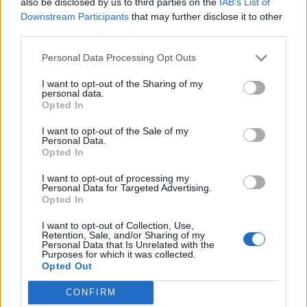
also be disclosed by us to third parties on the
IAB’s List of
Downstream Participants
that may further disclose it to other
third parties.
Personal Data Processing Opt Outs
I want to opt-out of the Sharing of my
personal data.
Opted In
I want to opt-out of the Sale of my
Personal Data.
Opted In
UPPE I OTTAN
I want to opt-out of processing my
Personal Data for Targeted Advertising.
Opted In
I want to opt-out of Collection, Use,
G
odmorgon,
Retention, Sale, and/or Sharing of my
Personal Data that Is Unrelated with the
Purposes for which it was collected.
I dag vaknade jag strax efter 05… det händer inte ofta.
Opted Out
För mig är det mitt i natten
CONFIRM
Men jag satt uppe sent och jobbade med boken i går…