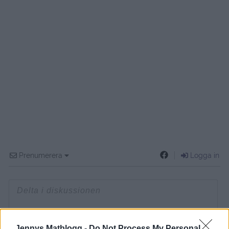
Prenumerera
Logga in
{}
[+]
Jennys Matblogg -
Do Not Process My Personal