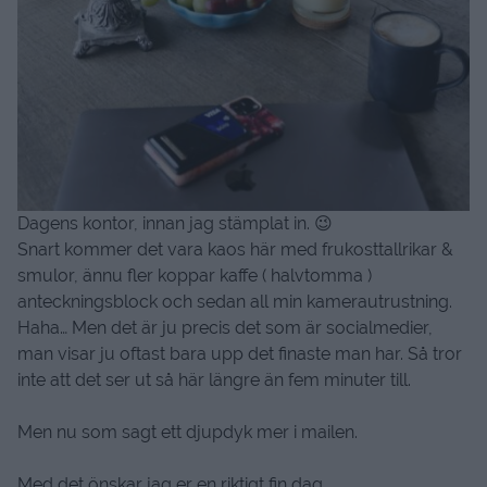
Dagens kontor, innan jag stämplat in. 😉
Snart kommer det vara kaos här med frukosttallrikar &
smulor, ännu fler koppar kaffe ( halvtomma )
anteckningsblock och sedan all min kamerautrustning.
Haha… Men det är ju precis det som är socialmedier,
man visar ju oftast bara upp det finaste man har. Så tror
inte att det ser ut så här längre än fem minuter till.
Men nu som sagt ett djupdyk mer i mailen.
Med det önskar jag er en riktigt fin dag.