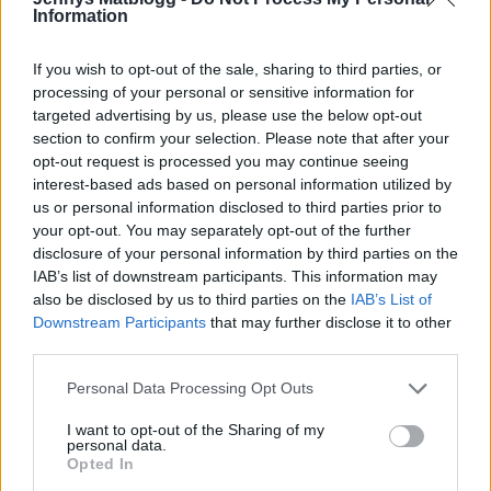
Information
If you wish to opt-out of the sale, sharing to third parties, or
3
COMMENTS
processing of your personal or sensitive information for
äldsta
targeted advertising by us, please use the below opt-out
section to confirm your selection. Please note that after your
opt-out request is processed you may continue seeing
interest-based ads based on personal information utilized by
Charlotte Larsson
us or personal information disclosed to third parties prior to
4 år sedan
your opt-out. You may separately opt-out of the further
disclosure of your personal information by third parties on the
Så fint o mysigt du har det ? Vilken väggfärg har du ?
IAB’s list of downstream participants. This information may
Önskar dig en underbar dag 🤗
also be disclosed by us to third parties on the
IAB’s List of
Downstream Participants
that may further disclose it to other
Svara
0
third parties.
jennysmatblogg
Författare
Personal Data Processing Opt Outs
Reply to
Charlotte Larsson
4 år sedan
I want to opt-out of the Sharing of my
personal data.
Tack snälla.
Opted In
Den heter varmgrå- väldigt behaglig 😀