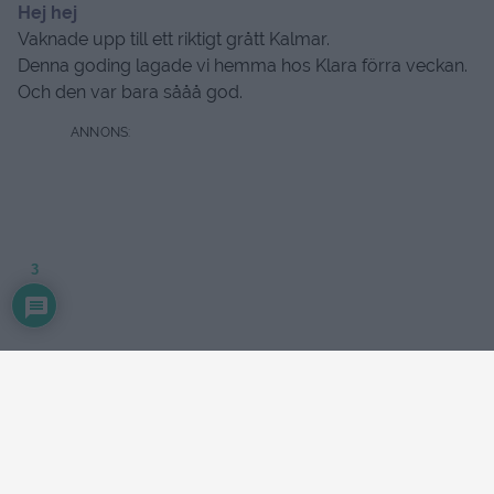
Hej hej
Vaknade upp till ett riktigt grått Kalmar.
Denna goding lagade vi hemma hos Klara förra veckan.
Och den var bara sååå god.
3