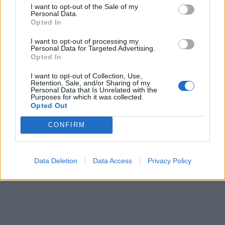
I want to opt-out of the Sale of my
0
Svara
Personal Data.
Opted In
I want to opt-out of processing my
Mamma M
Personal Data for Targeted Advertising.
Opted In
4 år sedan
Skulle vara kul att se en ocensurerad bild på en
I want to opt-out of Collection, Use,
Retention, Sale, and/or Sharing of my
bloggares opiffade verklighet nångång 😉
Personal Data that Is Unrelated with the
Purposes for which it was collected.
Opted Out
Svara
0
CONFIRM
Data Deletion
Data Access
Privacy Policy