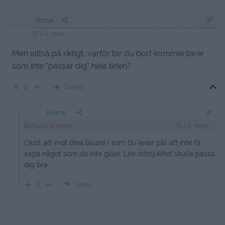
Anna
4 år sedan
Men alltså på riktigt, varför tar du bort kommentarer
som inte ”passar dig” hela tiden?
Svara
0
Klara
Reply to
Anna
4 år sedan
Ojust att mot dina läsare ( som du lever på) att inte få
säga något som du inte gillar. Lite ödmjukhet skulle passa
dig bra.
0
Svara