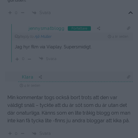
Svara
0
jennysmatblogg
Författare
Reply to
Ajli Müller
4 år sedan
Jag hyr film via Viaplay. Supersmidigt.
0
Svara
Klara
4 år sedan
Min kommentar togs också bort trots att den var
väldigt snäll – tyckte att du är söt som du är utan det
där onaturliga. Känns som en lite tråkig blogg om man
inte kan få tycka lite -finns ju andra bloggar att kika på.
Svara
0