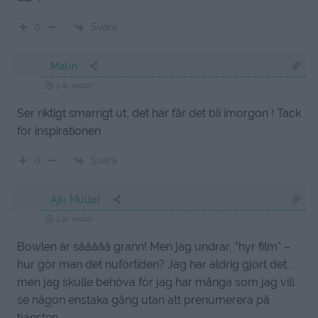
Svara
0
Malin
4 år sedan
Ser riktigt smarrigt ut, det här får det bli imorgon ! Tack
för inspirationen
Svara
0
Ajli Müller
4 år sedan
Bowlen är sååååå grann! Men jag undrar, ”hyr film” –
hur gör man det nuförtiden? Jag har aldrig gjort det,
men jag skulle behöva för jag har många som jag vill
se någon enstaka gång utan att prenumerera på
tjänsten.