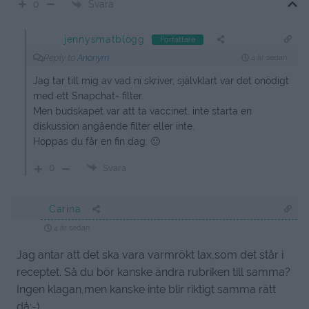
Svara
0
jennysmatblogg
Författare
Reply to
Anonym
4 år sedan
Jag tar till mig av vad ni skriver, självklart var det onödigt
med ett Snapchat- filter.
Men budskapet var att ta vaccinet, inte starta en
diskussion angående filter eller inte.
Hoppas du får en fin dag. 🙂
0
Svara
Carina
4 år sedan
Jag antar att det ska vara varmrökt lax,som det står i
receptet. Så du bör kanske ändra rubriken till samma?
Ingen klagan,men kanske inte blir riktigt samma rätt
då:-)