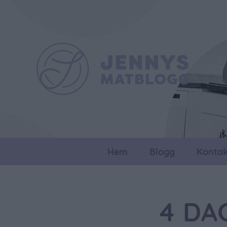
Hem
Blogg
Kontak
4 DA