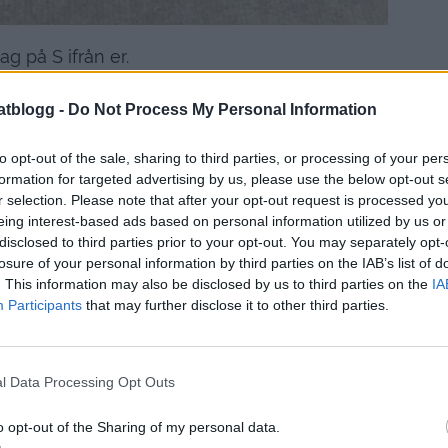
g på S ifrån er.
m, Smulan, Skrållan, Sötnos, Stina, Sören …. osv.
t bolla ibland.Haha, men vi ska bestämma
atblogg -
Do Not Process My Personal Information
 ( Jag & Nomi ) Vi har läst på allt om
to opt-out of the sale, sharing to third parties, or processing of your per
s från dag till dag. Så om några dagar
formation for targeted advertising by us, please use the below opt-out s
 det blir ju bara sååå spännande.
r selection. Please note that after your opt-out request is processed y
eing interest-based ads based on personal information utilized by us or
disclosed to third parties prior to your opt-out. You may separately opt-
losure of your personal information by third parties on the IAB’s list of
. This information may also be disclosed by us to third parties on the
IA
Participants
that may further disclose it to other third parties.
l Data Processing Opt Outs
o opt-out of the Sharing of my personal data.