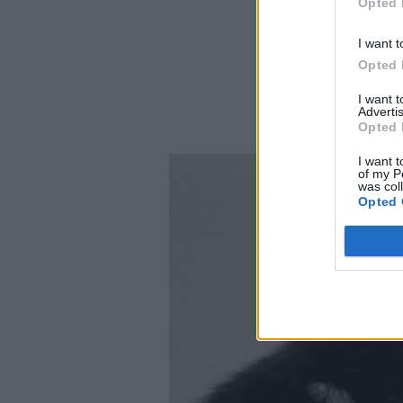
Opted 
I want t
Opted 
I want 
Advertis
Opted 
I want t
of my P
was col
Opted 