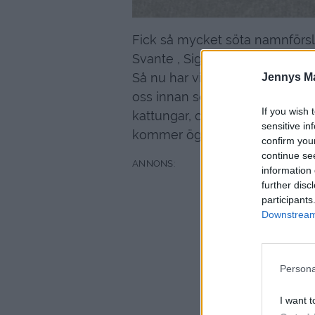
Fick så mycket söta namnförsla
Svante , Sigge, Sixten, Siri, Sa
Så nu har vi
för
mycket namn at
Jennys M
oss innan söndag har vi bestämt
If you wish 
kattungar, och hur de utveckla
sensitive in
kommer ögonen att öppnas och
confirm you
continue se
information 
further disc
participants
Downstream 
Persona
I want t