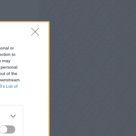
sonal or
ection to
ou may
 personal
out of the
 downstream
B’s List of