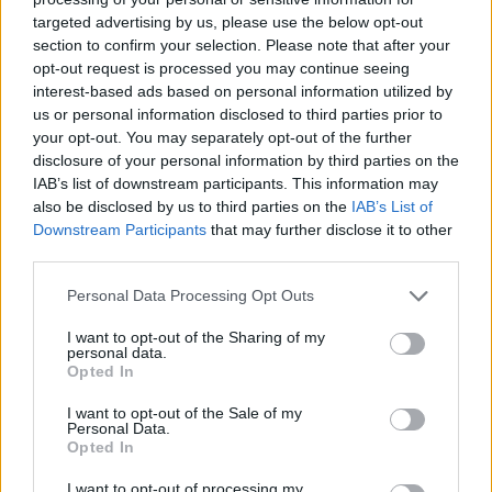
targeted advertising by us, please use the below opt-out
section to confirm your selection. Please note that after your
opt-out request is processed you may continue seeing
interest-based ads based on personal information utilized by
us or personal information disclosed to third parties prior to
your opt-out. You may separately opt-out of the further
disclosure of your personal information by third parties on the
IAB’s list of downstream participants. This information may
also be disclosed by us to third parties on the
IAB’s List of
Downstream Participants
that may further disclose it to other
third parties.
RAGGMUNKAR MED
Personal Data Processing Opt Outs
BACON & LINGON
I want to opt-out of the Sharing of my
personal data.
Opted In
Kattungarna är här ❤️ de kom tidigt i går morse. Tre
stycken randiga sötnosar blev det. Ska ta massa bilder
I want to opt-out of the Sale of my
Personal Data.
såklart och berätta vad vi har döpt dem till.
Opted In
Jag ska snart iväg till Nybro för att käka lunch med
I want to opt-out of processing my