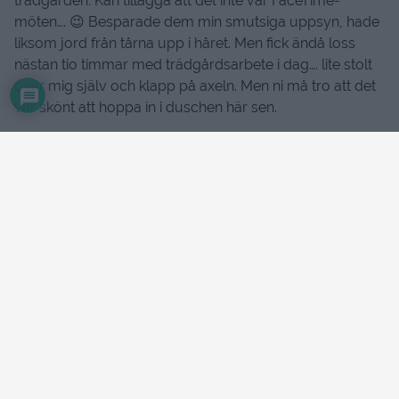
trädgården. Kan tillägga att det inte var FaceTime-
möten…. 😉 Besparade dem min smutsiga uppsyn, hade
liksom jord från tårna upp i håret. Men fick ändå loss
nästan tio timmar med trädgårdsarbete i dag…. lite stolt
över mig själv och klapp på axeln. Men ni må tro att det
var skönt att hoppa in i duschen här sen.