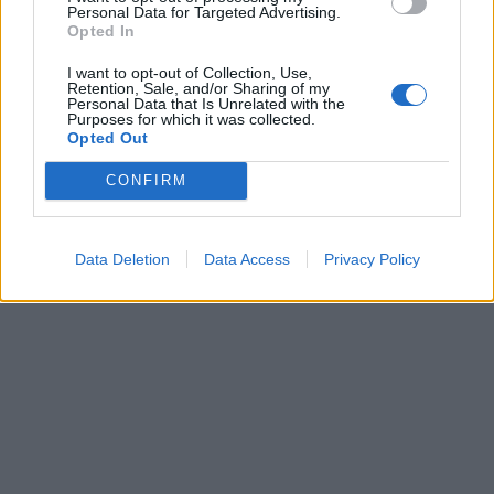
Personal Data for Targeted Advertising.
Martina, hon hade kollat ut ett ställe som serverade
Opted In
raggmunkar. Dra mig baklänges vad gott. Tror inte att
jag ätit det på hundra år.
I want to opt-out of Collection, Use,
Retention, Sale, and/or Sharing of my
Är ni också sugna så kommer recept här. Favorit i repris
Personal Data that Is Unrelated with the
Purposes for which it was collected.
<3
Opted Out
CONFIRM
Data Deletion
Data Access
Privacy Policy