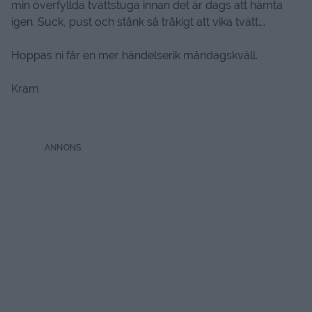
min överfyllda tvättstuga innan det är dags att hämta
igen. Suck, pust och stånk så tråkigt att vika tvätt….
Hoppas ni får en mer händelserik måndagskväll.
Kram