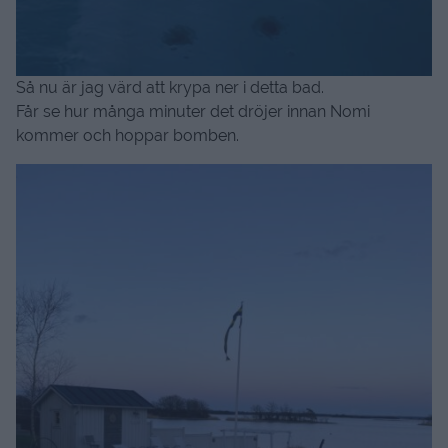
Så nu är jag värd att krypa ner i detta bad.
Får se hur många minuter det dröjer innan Nomi
kommer och hoppar bomben.