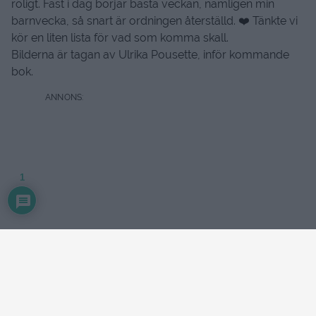
roligt. Fast i dag börjar bästa veckan, nämligen min
barnvecka, så snart är ordningen återställd. ❤️ Tänkte vi
kör en liten lista för vad som komma skall.
Bilderna är tagan av Ulrika Pousette, inför kommande
bok.
1