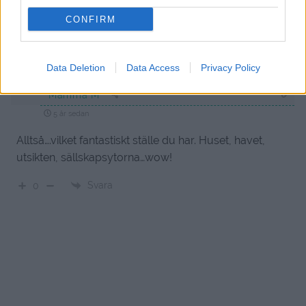
CONFIRM
1
COMMENT
äldsta
Data Deletion
Data Access
Privacy Policy
Mamma M
5 år sedan
Alltså….vilket fantastiskt ställe du har. Huset, havet,
utsikten, sällskapsytorna…wow!
Svara
0