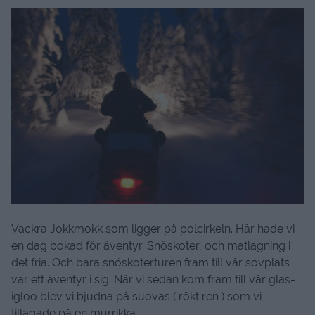
Vackra Jokkmokk som ligger på polcirkeln. Här hade vi
en dag bokad för äventyr. Snöskoter, och matlagning i
det fria. Och bara snöskoterturen fram till vår sovplats
var ett äventyr i sig. När vi sedan kom fram till vår glas-
igloo blev vi bjudna på suovas ( rökt ren ) som vi
tillagade på en murrikka