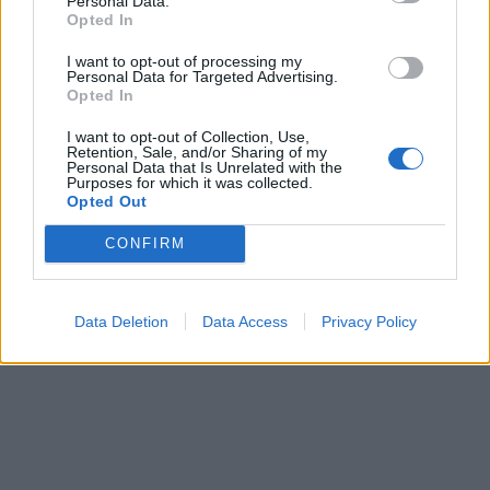
Personal Data.
Opted In
I want to opt-out of processing my
Personal Data for Targeted Advertising.
HARADS / ARTIC BATH
Opted In
I want to opt-out of Collection, Use,
Retention, Sale, and/or Sharing of my
Hej där raringar,
Personal Data that Is Unrelated with the
Purposes for which it was collected.
Hoppas ni har det jättefint. Här uppe i Norrland är
Opted Out
täckningen inte vad man är van vid 😉 Så det blir lite
glest mellan uppdateringarna. Och nu är vi på väg ännu
CONFIRM
längre norrut, så ni vet om det blir en liten paus här.
Data Deletion
Data Access
Privacy Policy