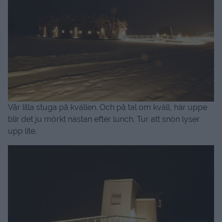
Vår lilla stuga på kvällen. Och på tal om kväll, här uppe
blir det ju mörkt nästan efter lunch. Tur att snön lyser
upp lite.