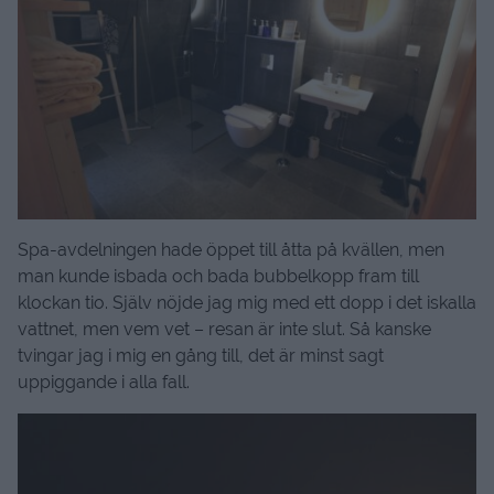
Spa-avdelningen hade öppet till åtta på kvällen, men
man kunde isbada och bada bubbelkopp fram till
klockan tio. Själv nöjde jag mig med ett dopp i det iskalla
vattnet, men vem vet – resan är inte slut. Så kanske
tvingar jag i mig en gång till, det är minst sagt
uppiggande i alla fall.