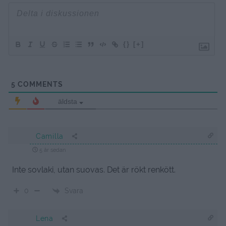
{}
[+]
5
COMMENTS
äldsta
Camilla
5 år sedan
Inte sovlaki, utan suovas. Det är rökt renkött.
Svara
0
Lena