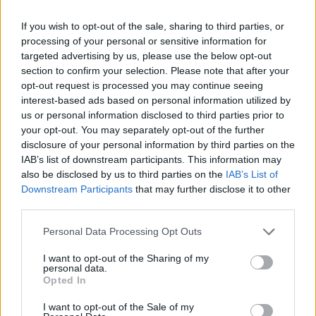
If you wish to opt-out of the sale, sharing to third parties, or
Svara
0
processing of your personal or sensitive information for
targeted advertising by us, please use the below opt-out
Matti Holmgren
section to confirm your selection. Please note that after your
opt-out request is processed you may continue seeing
5 år sedan
interest-based ads based on personal information utilized by
Vad härligt att du besökte Jokkmokk. Jag var med
us or personal information disclosed to third parties prior to
Björn ut till Aurora-igloon här om dagen och trampade
your opt-out. You may separately opt-out of the further
disclosure of your personal information by third parties on the
spår med skotrar. Den där igloon är ju fantastisk!
IAB’s list of downstream participants. This information may
/ Matti i Jokkmokk
also be disclosed by us to third parties on the
IAB’s List of
Downstream Participants
that may further disclose it to other
Svara
0
third parties.
Personal Data Processing Opt Outs
I want to opt-out of the Sharing of my
personal data.
Opted In
I want to opt-out of the Sale of my