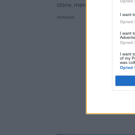
Opted 
större, men det var mysigt och
I want t
Opted 
I want 
Advertis
Opted 
I want t
of my P
was col
Opted 