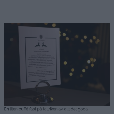
En liten buffé fast på tallriken av allt det goda.