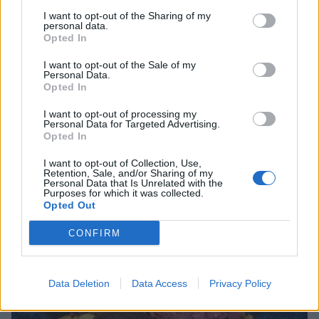
I want to opt-out of the Sharing of my
personal data.
Opted In
Istället bjöds det på sushi, friterade räkor, hummertacos
och annat smarrigt. Och avslutades med härliga praliner
I want to opt-out of the Sale of my
Personal Data.
på en pepparkaksbädd.
Opted In
I want to opt-out of processing my
Personal Data for Targeted Advertising.
Opted In
I want to opt-out of Collection, Use,
Retention, Sale, and/or Sharing of my
Personal Data that Is Unrelated with the
Purposes for which it was collected.
Opted Out
CONFIRM
Data Deletion
Data Access
Privacy Policy