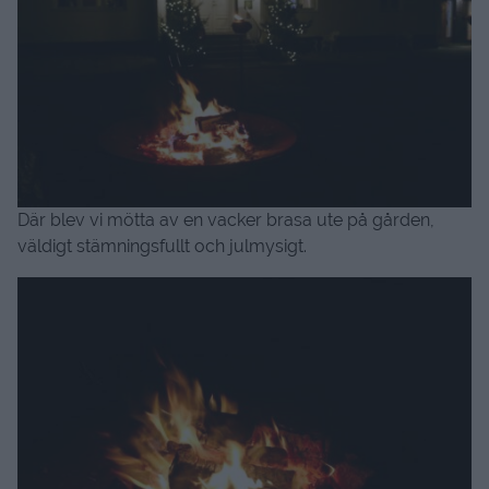
Där blev vi mötta av en vacker brasa ute på gården,
väldigt stämningsfullt och julmysigt.