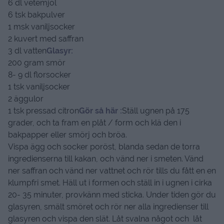
6 dl vetemjöl
6 tsk bakpulver
1 msk vaniljsocker
2 kuvert med saffran
3 dl vatten
Glasyr:
200 gram smör
8- 9 dl florsocker
1 tsk vaniljsocker
2 äggulor
1 tsk pressad citron
Gör så här :
Ställ ugnen på 175
grader, och ta fram en plåt / form och klä den i
bakpapper eller smörj och bröa.
Vispa ägg och socker poröst, blanda sedan de torra
ingredienserna till kakan, och vänd ner i smeten. Vänd
ner saffran och vänd ner vattnet och rör tills du fått en en
klumpfri smet. Häll ut i formen och ställ in i ugnen i cirka
20- 35 minuter, provkänn med sticka. Under tiden gör du
glasyren, smält smöret och rör ner alla ingredienser till
glasyren och vispa den slät. Låt svalna något och låt