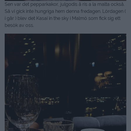
Sen var det pepparkakor, julgodis å ris a la malta också.
Så vi gick inte hungriga hem denna fredagen. Lördagen (
i går ) blev det Kasai in the sky i Malmö som fick sig ett
besök av oss.