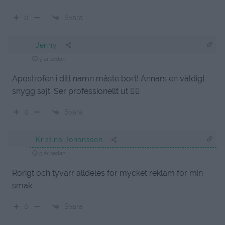
Svara
0
Jenny
5 år sedan
Apostrofen i ditt namn måste bort! Annars en väldigt
snygg sajt. Ser professionellt ut 👍🏻
Svara
0
Kristina Johansson
5 år sedan
Rörigt och tyvärr alldeles för mycket reklam för min
smak
Svara
0