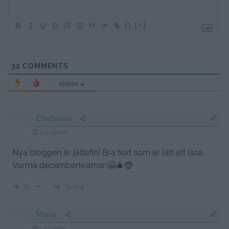
{}
[+]
32
COMMENTS
äldsta
Chatarina
5 år sedan
Nya bloggen är jättefin! Bra text som är lätt att läsa.
Varma decemberkramar!🤗🎄🤶
Svara
0
Maria
5 år sedan