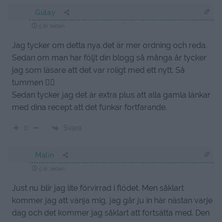
Gülay
5 år sedan
Jag tycker om detta nya,det är mer ordning och reda.
Sedan om man har följt din blogg så många år tycker
jag som läsare att det var roligt med ett nytt. Så
tummen 👍🏻
Sedan tycker jag det är extra plus att alla gamla länkar
med dina recept att det funkar fortfarande.
Svara
0
Malin
5 år sedan
Just nu blir jag lite förvirrad i flödet. Men såklart
kommer jag att vänja mig, jag går ju in här nästan varje
dag och det kommer jag såklart att fortsätta med. Den