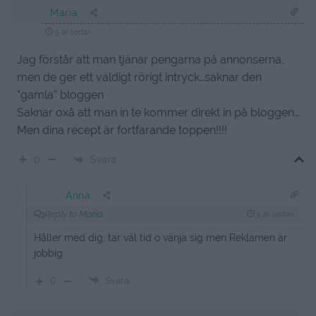
Maria
5 år sedan
Jag förstår att man tjänar pengarna på annonserna,
men de ger ett väldigt rörigt intryck…saknar den
”gamla” bloggen
Saknar oxå att man in te kommer direkt in på bloggen…
Men dina recept är fortfarande toppen!!!!
Svara
0
Anna
Reply to
Maria
5 år sedan
Håller med dig, tar väl tid o vänja sig men Reklamen är
jobbig
0
Svara