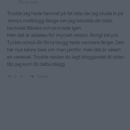
5 år sedan
Trodde jag hade hamnat på fel sida när jag skulle in på
Jennys matblogg (länge sen jag besökte din sida),
backade tillbaka och provade igen.
Men det är alldeles för mycket reklam. Rörigt intryck.
Tyckte också din förra blogg hade varmare färger. Den
här nya känns blek om man jämför, men det är säkert
en vanesak. Trodde nästan du lagt bloggandet åt sidan
tills jag kom till detta inlägg.
Svara
0