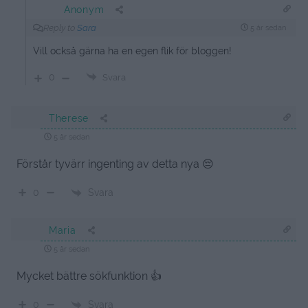
Anonym
Reply to
Sara
5 år sedan
Vill också gärna ha en egen flik för bloggen!
0
Svara
Therese
5 år sedan
Förstår tyvärr ingenting av detta nya 😔
Svara
0
Maria
5 år sedan
Mycket bättre sökfunktion 👍
Svara
0