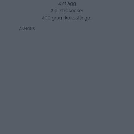
4 st ägg
2 dl strösocker
400 gram kokosflingor