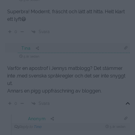
Superbra! Modernt, fräscht och lätt att hitta. Helt klart
ett lyft😃
Svara
0
Tina
5 år sedan
Varför en apostrof i Jennys matblogg? Det stämmer
inte .med svenska språkregler och det ser inte snyggt
ut.
Annars en pigg uppfräschning av bloggen.
Svara
0
Anonym
Reply to
Tina
5 år sedan