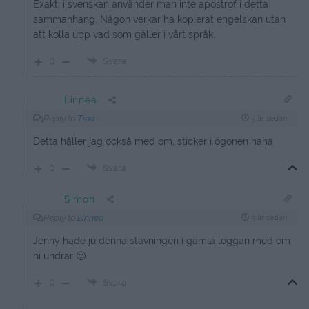
Exakt, i svenskan använder man inte apostrof i detta
sammanhang. Någon verkar ha kopierat engelskan utan
att kolla upp vad som gäller i vårt språk.
0
Svara
Linnea
Reply to
Tina
5 år sedan
Detta håller jag också med om, sticker i ögonen haha
0
Svara
Simon
Reply to
Linnea
5 år sedan
Jenny hade ju denna stavningen i gamla loggan med om
ni undrar 🙂
0
Svara