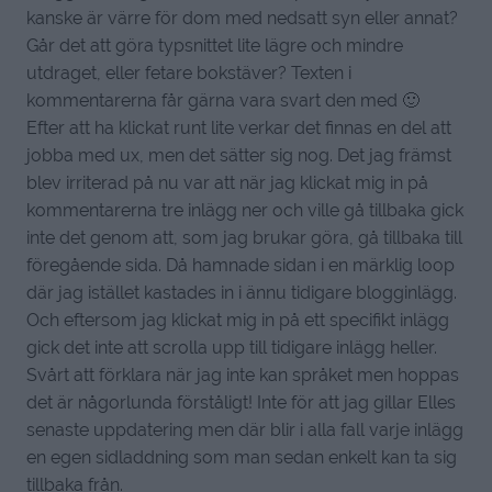
kanske är värre för dom med nedsatt syn eller annat?
Går det att göra typsnittet lite lägre och mindre
utdraget, eller fetare bokstäver? Texten i
kommentarerna får gärna vara svart den med 🙂
Efter att ha klickat runt lite verkar det finnas en del att
jobba med ux, men det sätter sig nog. Det jag främst
blev irriterad på nu var att när jag klickat mig in på
kommentarerna tre inlägg ner och ville gå tillbaka gick
inte det genom att, som jag brukar göra, gå tillbaka till
föregående sida. Då hamnade sidan i en märklig loop
där jag istället kastades in i ännu tidigare blogginlägg.
Och eftersom jag klickat mig in på ett specifikt inlägg
gick det inte att scrolla upp till tidigare inlägg heller.
Svårt att förklara när jag inte kan språket men hoppas
det är någorlunda förståligt! Inte för att jag gillar Elles
senaste uppdatering men där blir i alla fall varje inlägg
en egen sidladdning som man sedan enkelt kan ta sig
tillbaka från.