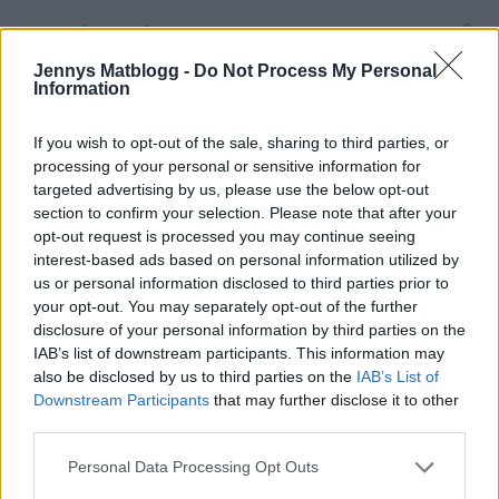
Anna
5 år sedan
Jennys Matblogg -
Do Not Process My Personal
Information
Jättefin, bra typsnitt och lättnavigerat!
If you wish to opt-out of the sale, sharing to third parties, or
Svara
0
processing of your personal or sensitive information for
targeted advertising by us, please use the below opt-out
section to confirm your selection. Please note that after your
Mia
opt-out request is processed you may continue seeing
5 år sedan
interest-based ads based on personal information utilized by
us or personal information disclosed to third parties prior to
Snyggt👏🏼🤩
your opt-out. You may separately opt-out of the further
disclosure of your personal information by third parties on the
Svara
0
IAB’s list of downstream participants. This information may
also be disclosed by us to third parties on the
IAB’s List of
Anna
Downstream Participants
that may further disclose it to other
third parties.
5 år sedan
För blek text igen, svårt och läsa😟
Personal Data Processing Opt Outs