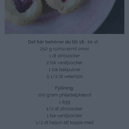
Det här behöver du till 18- 20 st :
250 g rumsvarmt smör
1 dl strösocker
2 tsk vaniljsocker
1 tsk bakpulver
5 1/2 dl vetemjöl
Fyllning:
100 gram philadelphiaost
1 ägg
1/2 dl strösocker
1 tsk vaniljsocker
1/2 dl hallon att toppa med