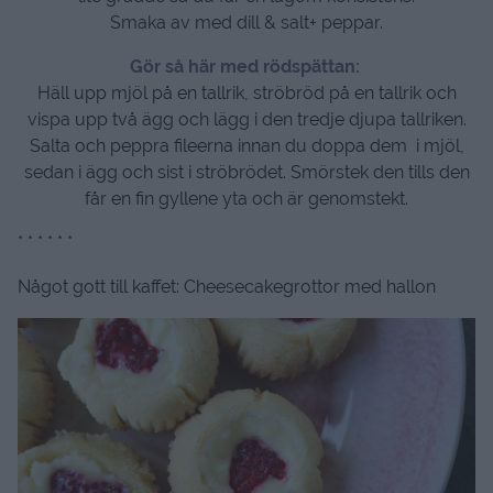
Smaka av med dill & salt+ peppar.
Gör så här med rödspättan:
Häll upp mjöl på en tallrik, ströbröd på en tallrik och
vispa upp två ägg och lägg i den tredje djupa tallriken.
Salta och peppra fileerna innan du doppa dem i mjöl,
sedan i ägg och sist i ströbrödet. Smörstek den tills den
får en fin gyllene yta och är genomstekt.
* * * * * *
Något gott till kaffet: Cheesecakegrottor med hallon