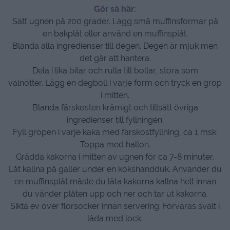
Gör så här:
Sätt ugnen på 200 grader. Lägg små muffinsformar på
en bakplåt eller använd en muffinsplåt.
Blanda alla ingredienser till degen. Degen är mjuk men
det går att hantera.
Dela i lika bitar och rulla till bollar, stora som
valnötter. Lägg en degboll i varje form och tryck en grop
i mitten.
Blanda färskosten krämigt och tillsätt övriga
ingredienser till fyllningen.
Fyll gropen i varje kaka med färskostfyllning, ca 1 msk.
Toppa med hallon.
Grädda kakorna i mitten av ugnen för ca 7-8 minuter.
Låt kallna på galler under en kökshandduk. Använder du
en muffinsplåt måste du låta kakorna kallna helt innan
du vänder plåten upp och ner och tar ut kakorna.
Sikta ev över florsocker innan servering. Förvaras svalt i
låda med lock.