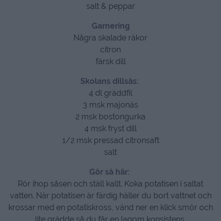
salt & peppar
Garnering
Några skalade räkor
citron
färsk dill
Skolans dillsås:
4 dl gräddfil
3 msk majonäs
2 msk bostongurka
4 msk fryst dill
1/2 msk pressad citronsaft
salt
Gör så här:
Rör ihop såsen och ställ kallt. Koka potatisen i saltat
vatten. När potatisen är färdig häller du bort vattnet och
krossar med en potatiskross, vänd ner en klick smör och
lite grädde så du får en lagom konsistens.