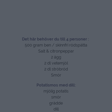
Det här behöver du till 4 personer :
500 gram ben / skinnfri rödspätta
Salt & citronpeppar
2 ägg
2 dl vetemjöl
2 dl ströbröd
Smör
Potatismos med dill:
mjölig potatis
smör
grädde
dill