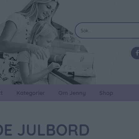
t
Kategorier
Om Jenny
Shop
E JULBORD