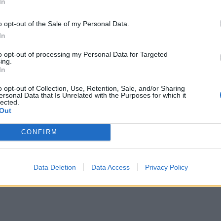
In
o opt-out of the Sale of my Personal Data.
In
to opt-out of processing my Personal Data for Targeted
ing.
In
o opt-out of Collection, Use, Retention, Sale, and/or Sharing
ersonal Data that Is Unrelated with the Purposes for which it
lected.
Out
CONFIRM
rån förra årets julbordsätande.
Data Deletion
Data Access
Privacy Policy