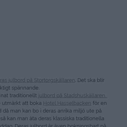
ras julbord på Stortorgskällaren
. Det ska blir
iktigt spännande.
nat traditionellt
julbord på Stadshuskällaren.
e utmärkt att boka
Hotel Hasselbacken
för en
då man kan bo i deras anrika miljö ute på
å kan man äta deras klassiska traditionella
middag. Deras julbord är även bokningsbart på