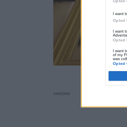
Opted 
I want t
Opted 
I want 
Advertis
Opted 
I want t
of my P
was col
Opted 
Bilderna är f