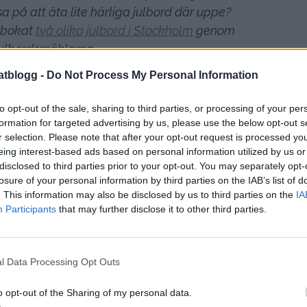
sa på att äta lite härliga julbord där uppe?
i bokat
två olika julbord i Stockholm
genom
ulbordsmäklarna.
igt att få en överblick över alla julborden när
atblogg -
Do Not Process My Personal Information
rna. Och det kostar inget extra, samma pris
staurangen. Jag tycker det är ett extra plus
to opt-out of the sale, sharing to third parties, or processing of your per
ockholm så bra vill ju gärna se bilder på hur
formation for targeted advertising by us, please use the below opt-out s
r selection. Please note that after your opt-out request is processed y
en meny de har. Alla julbord är ju så olika.
eing interest-based ads based on personal information utilized by us or
.
disclosed to third parties prior to your opt-out. You may separately opt-
losure of your personal information by third parties on the IAB’s list of
. This information may also be disclosed by us to third parties on the
IA
Participants
that may further disclose it to other third parties.
l Data Processing Opt Outs
o opt-out of the Sharing of my personal data.