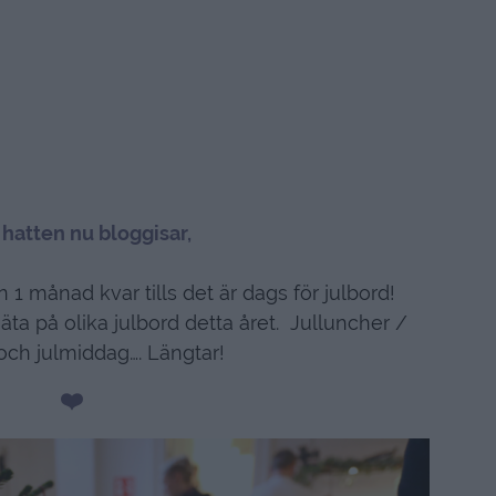
i hatten nu bloggisar,
 1 månad kvar tills det är dags för julbord!
äta på olika julbord detta året. Julluncher /
k och julmiddag…. Längtar!
❤️