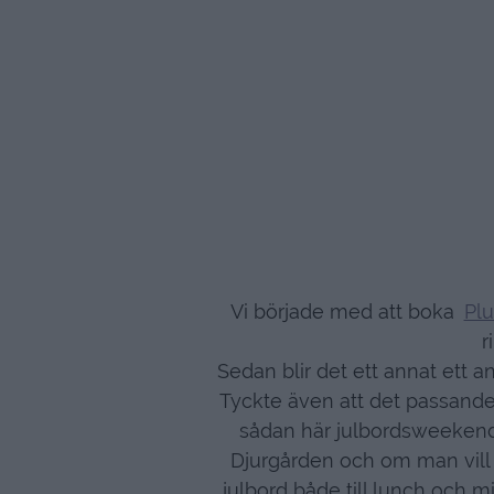
Vi började med att boka
Plu
r
Sedan blir det ett annat ett an
Tyckte även att det passand
sådan här julbordsweekend 
Djurgården och om man vill s
julbord både till lunch och 