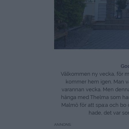
Go
Välkommen ny vecka, för mi
kommer hem igen. Man vänj
varannan vecka. Men denna
hänga med Thelma som har va
Malmö för att spa:a och bo 
hade, det var s