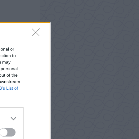
sonal or
ection to
ou may
 personal
out of the
 downstream
B’s List of