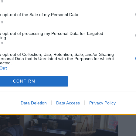
In
o opt-out of the Sale of my Personal Data.
In
to opt-out of processing my Personal Data for Targeted
ing.
en är byggda i New England-stil.
In
t vara i Key west, i USA. Hur fint ?
o opt-out of Collection, Use, Retention, Sale, and/or Sharing
ersonal Data that Is Unrelated with the Purposes for which it
lected.
Out
CONFIRM
Data Deletion
Data Access
Privacy Policy