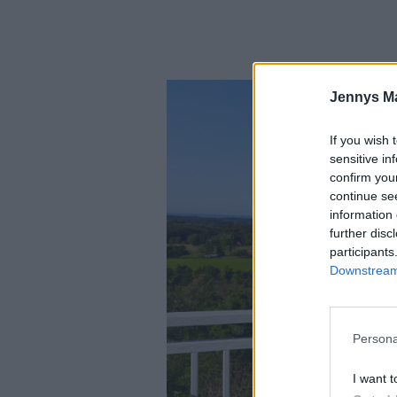
Jennys M
If you wish 
sensitive in
confirm you
continue se
information 
further disc
participants
Downstream 
Persona
I want t