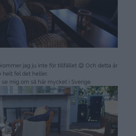
mmer jag ju inte för tillfället 😉 Och detta är
e helt fel det heller.
få se mig om så här mycket i Sverige.