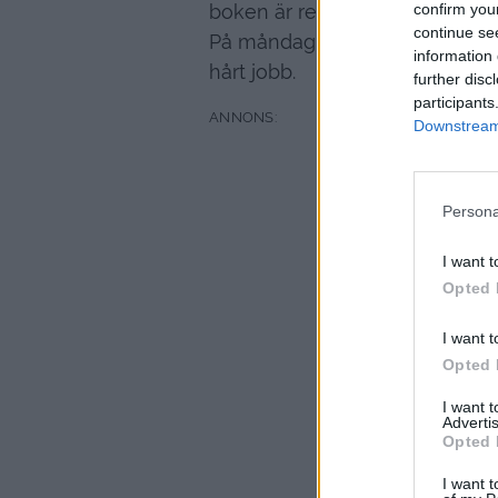
confirm you
boken är redan klart.
continue se
På måndag kommer bokgänget h
information 
hårt jobb.
further disc
participants
Downstream 
Persona
I want t
Opted 
I want t
Opted 
I want 
Advertis
Opted 
I want t