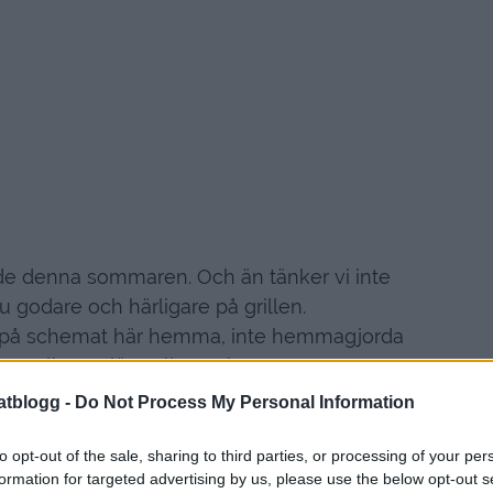
lande denna sommaren. Och än tänker vi inte
 ju godare och härligare på grillen.
r på schemat här hemma, inte hemmagjorda
tteroligt att läsa alla era kommentarer /
ken. Så roligt att ni gillar den, och kul att
atblogg -
Do Not Process My Personal Information
 bäst.
to opt-out of the sale, sharing to third parties, or processing of your per
….eller ja – näst-nästa bok. Innehållet i femte
formation for targeted advertising by us, please use the below opt-out s