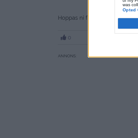
of my P
was col
Opted 
Hoppas ni får en härlig start på
0