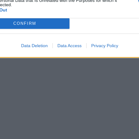
ersonal Data that Is Unrelated with the Purposes for which it
lected.
Out
 veckan. Så hörs vi snart igen.
CONFIRM
24 AUGUSTI, 2020
Data Deletion
Data Access
Privacy Policy