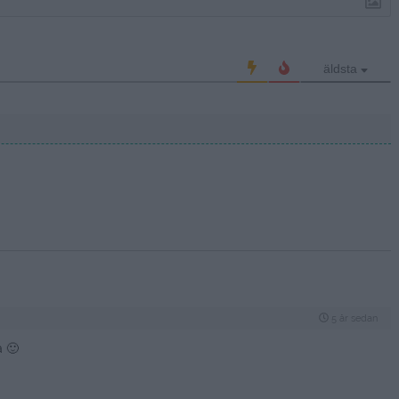
äldsta
5 år sedan
a 🙂