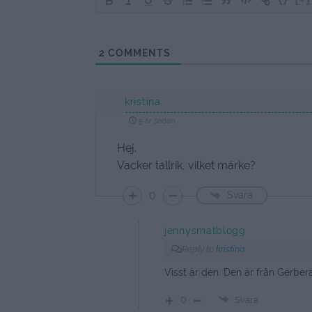
2
COMMENTS
kristina
5 år sedan
Hej.
Vacker tallrik, vilket märke?
0
Svara
jennysmatblogg
Reply to
kristina
Visst är den. Den är från Gerber
0
Svara