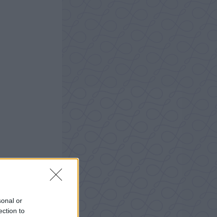
sonal or
ection to