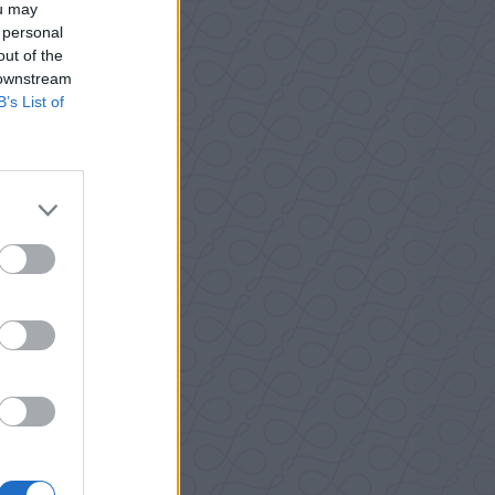
ou may
 personal
out of the
 downstream
B’s List of