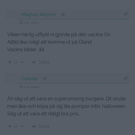
Magnus Alvgrim
5 år sedan
Vilken härlig utflykt ni gjorde på den vackra Ön
Alltid lika roligt att komma ut på Öland
Vackra bilder ,åå
Svara
0
Camilla
5 år sedan
Åh såg ut att vara en supersmarrig burgare. Dit skulle
man åka och köpa på sig lite pumpor inför halloween.
Såg ut att vara ett riktigt bra pris…
Svara
0