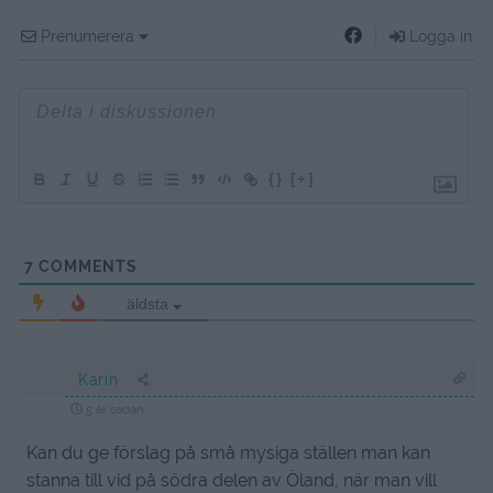
Prenumerera
Logga in
{}
[+]
7
COMMENTS
äldsta
Karin
5 år sedan
Kan du ge förslag på små mysiga ställen man kan
stanna till vid på södra delen av Öland, när man vill