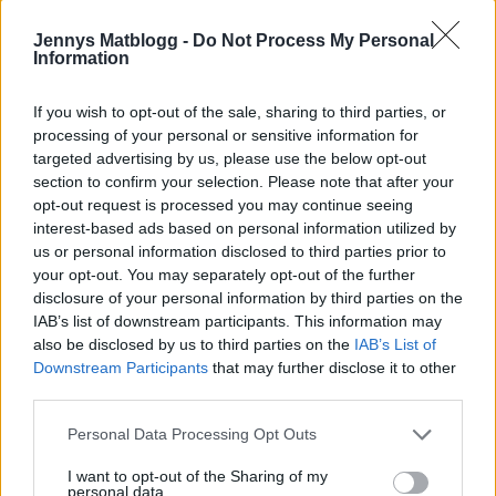
att styra kosan hemåt.
Väl hemma blev det ännu ett dopp i havet. Tror detta
Jennys Matblogg -
Do Not Process My Personal
Information
kan vara en av de somrar som jag badat mest någonsin
( när jag varit hemma i Sverige )
If you wish to opt-out of the sale, sharing to third parties, or
Och jag gillar det.
processing of your personal or sensitive information for
targeted advertising by us, please use the below opt-out
section to confirm your selection. Please note that after your
opt-out request is processed you may continue seeing
interest-based ads based on personal information utilized by
us or personal information disclosed to third parties prior to
your opt-out. You may separately opt-out of the further
disclosure of your personal information by third parties on the
IAB’s list of downstream participants. This information may
also be disclosed by us to third parties on the
IAB’s List of
Downstream Participants
that may further disclose it to other
third parties.
Personal Data Processing Opt Outs
I want to opt-out of the Sharing of my
personal data.