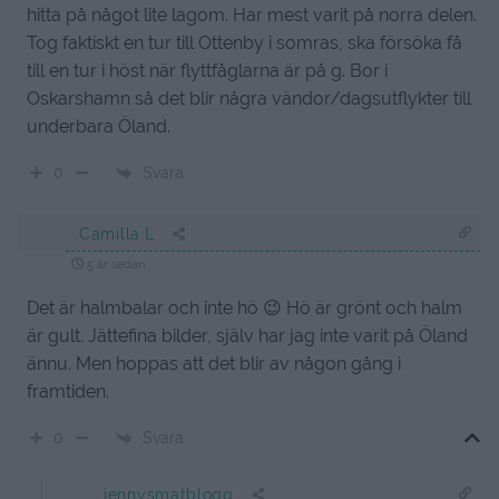
hitta på något lite lagom. Har mest varit på norra delen.
Tog faktiskt en tur till Ottenby i somras, ska försöka få
till en tur i höst när flyttfåglarna är på g. Bor i
Oskarshamn så det blir några vändor/dagsutflykter till
underbara Öland.
Svara
0
Camilla.L
5 år sedan
Det är halmbalar och inte hö 😉 Hö är grönt och halm
är gult. Jättefina bilder, själv har jag inte varit på Öland
ännu. Men hoppas att det blir av någon gång i
framtiden.
Svara
0
jennysmatblogg