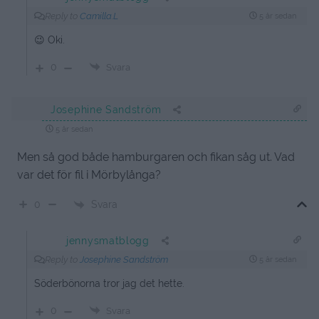
Reply to
Camilla.L
5 år sedan
😉 Oki.
0
Svara
Josephine Sandström
5 år sedan
Men så god både hamburgaren och fikan såg ut. Vad
var det för fil i Mörbylånga?
Svara
0
jennysmatblogg
Reply to
Josephine Sandström
5 år sedan
Söderbönorna tror jag det hette.
0
Svara