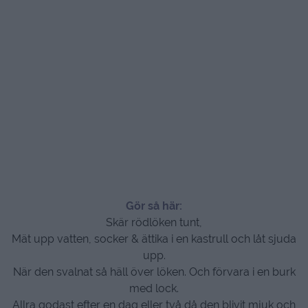
Gör så här:
Skär rödlöken tunt,
Mät upp vatten, socker & ättika i en kastrull och låt sjuda
upp.
När den svalnat så häll över löken. Och förvara i en burk
med lock.
Allra godast efter en dag eller två då den blivit mjuk och