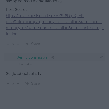
shopping med märkeskläder <3
Best Secret:
https://invite.bestsecret.se/VZS-8D3-K3M?
c=se&utm_campaign=copylink_invitation&utm_mediu
m=copylink&utm_source=invitation&utm_content=regis
tration
Svara
0
Jenny Johansson
6 år sedan
Ser ju så gott ut☺️🙌
Svara
0