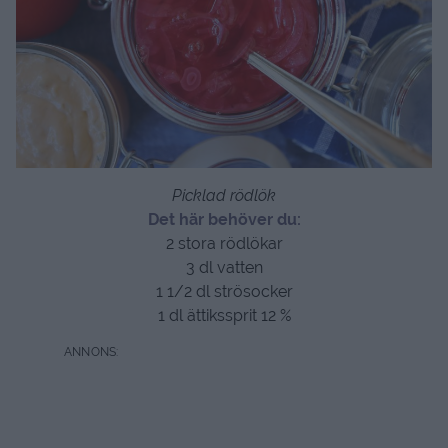
Picklad rödlök
Det här behöver du:
2 stora rödlökar
3 dl vatten
1 1/2 dl strösocker
1 dl ättikssprit 12 %