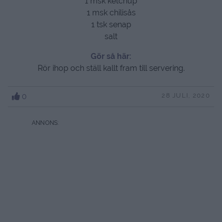
1 msk ketchup
1 msk chilisås
1 tsk senap
salt
Gör så här:
Rör ihop och ställ kallt fram till servering.
0
28 JULI, 2020