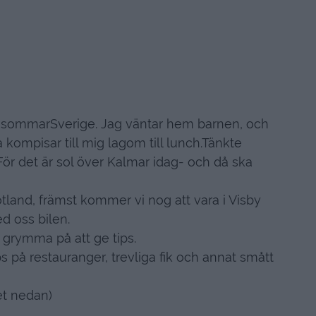
 i sommarSverige. Jag väntar hem barnen, och
a kompisar till mig lagom till lunch.Tänkte
. För det är sol över Kalmar idag- och då ska
land, främst kommer vi nog att vara i Visby
d oss bilen.
 grymma på att ge tips.
ps på restauranger, trevliga fik och annat smått
et nedan)