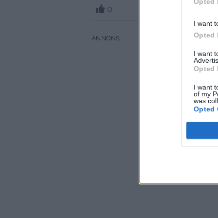
Opted 
0
I want t
Opted 
I want 
Advertis
Opted 
I want t
of my P
was col
Opted 