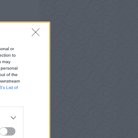
sonal or
ection to
ou may
 personal
out of the
 downstream
B’s List of