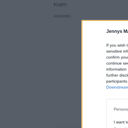
Kram
Jennys M
If you wish 
sensitive in
confirm you
continue se
information 
further disc
participants
Downstream 
Persona
I want t