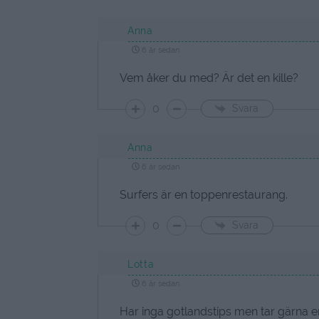
Anna
6 år sedan
Vem åker du med? Är det en kille?
0
Svara
Anna
6 år sedan
Surfers är en toppenrestaurang.
0
Svara
Lotta
6 år sedan
Har inga gotlandstips men tar gärna e