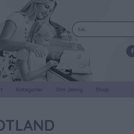
t
Kategorier
Om Jenny
Shop
OTLAND