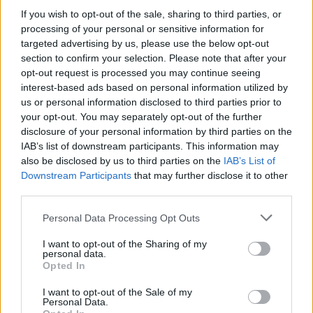
If you wish to opt-out of the sale, sharing to third parties, or
processing of your personal or sensitive information for
targeted advertising by us, please use the below opt-out
section to confirm your selection. Please note that after your
{}
[+]
opt-out request is processed you may continue seeing
interest-based ads based on personal information utilized by
us or personal information disclosed to third parties prior to
your opt-out. You may separately opt-out of the further
2
COMMENTS
disclosure of your personal information by third parties on the
äldsta
IAB’s list of downstream participants. This information may
also be disclosed by us to third parties on the
IAB’s List of
Downstream Participants
that may further disclose it to other
third parties.
Therese
6 år sedan
Personal Data Processing Opt Outs
Avlångt land det här. Här har vi fått massor av snö i
I want to opt-out of the Sharing of my
personal data.
veckan, till den vi redan hade…
Opted In
Svara
0
I want to opt-out of the Sale of my
Personal Data.