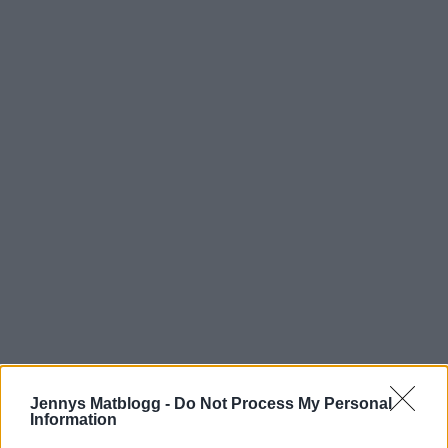
Jennys Matblogg -
Do Not Process My Personal
Prenumerera
Logga in
Information