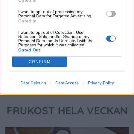
Opted In
jennysmatblogg
I want to opt-out of processing my
Reply to
Therese
6 år sedan
Personal Data for Targeted Advertising.
Opted In
Ops! Här är det ljumna vindar <3
I want to opt-out of Collection, Use,
0
Svara
Retention, Sale, and/or Sharing of my
Personal Data that Is Unrelated with the
Purposes for which it was collected.
Opted Out
CONFIRM
Data Deletion
Data Access
Privacy Policy
FRUKOST HELA VECKAN