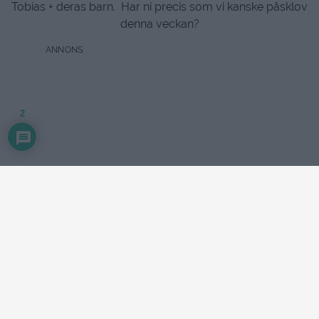
Tobias + deras barn. Har ni precis som vi kanske påsklov
denna veckan?
2