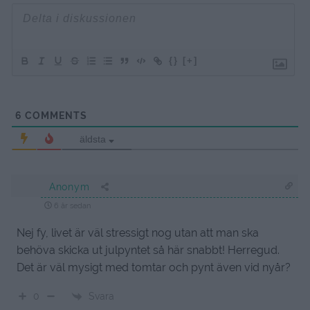
{}
[+]
6
COMMENTS
äldsta
Anonym
6 år sedan
Nej fy, livet är väl stressigt nog utan att man ska
behöva skicka ut julpyntet så här snabbt! Herregud.
Det är väl mysigt med tomtar och pynt även vid nyår?
Svara
0