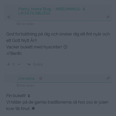
Pretty Home Blog - INREDNINGS- &
LIVSSTILSBLOGG
6 år sedan
God fortsättning på dig och önskar dig ett fint nyår och
ett Gott Nytt År!!
Vacker bukett med hyacinter! 🙂
//Berith
Svara
0
Christina
6 år sedan
Fin bukett! 🌷
Vi håller på de gamla traditionerna så hos oss är julen
kvar till Knut. 🌟