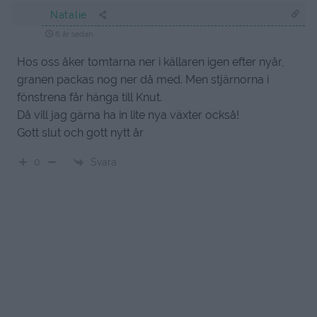
Natalie
6 år sedan
Hos oss åker tomtarna ner i källaren igen efter nyår,
granen packas nog ner då med. Men stjärnorna i
fönstrena får hänga till Knut.
Då vill jag gärna ha in lite nya växter också!
Gott slut och gott nytt år
Svara
0