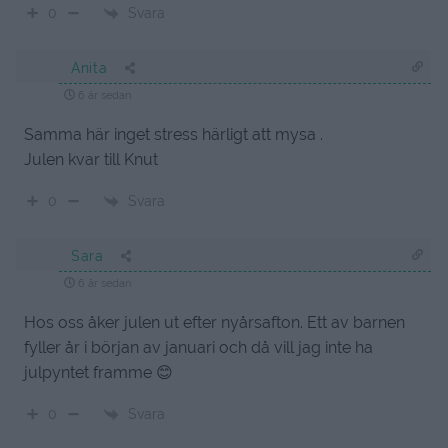
Svara
0
Anita
6 år sedan
Samma här inget stress härligt att mysa .
Julen kvar till Knut
Svara
0
Sara
6 år sedan
Hos oss åker julen ut efter nyårsafton. Ett av barnen
fyller år i början av januari och då vill jag inte ha
julpyntet framme 😊
Svara
0