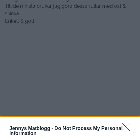
Till de minsta brukar jag göra dessa rullar med ost &
skinka.
Enkelt & gott.
.
Jennys Matblogg -
Do Not Process My Personal
Information