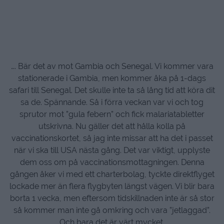
…. Bär det av mot Gambia och Senegal. Vi kommer vara
stationerade i Gambia, men kommer åka på 1-dags
safari till Senegal. Det skulle inte ta så lång tid att köra dit
sa de. Spännande. Så i förra veckan var vi och tog
sprutor mot ”gula febern” och fick malariatabletter
utskrivna. Nu gäller det att hålla kolla på
vaccinationskortet, så jag inte missar att ha det i passet
när vi ska till USA nästa gång. Det var viktigt, upplyste
dem oss om på vaccinationsmottagningen. Denna
gången åker vi med ett charterbolag, tyckte direktflyget
lockade mer än flera flygbyten längst vägen. Vi blir bara
borta 1 vecka, men eftersom tidskillnaden inte är så stor
så kommer man inte gå omkring och vara ”jetlaggad”.
Och bara det är värt mycket.