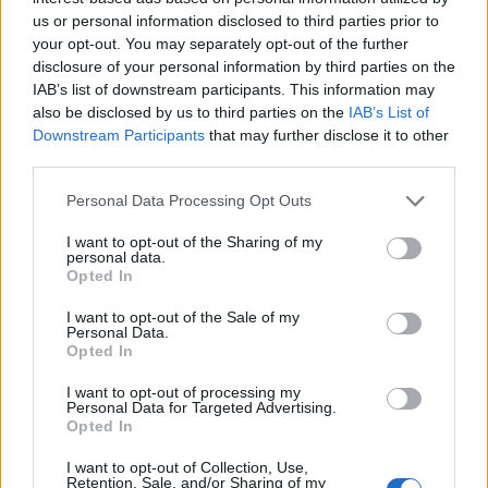
us or personal information disclosed to third parties prior to
your opt-out. You may separately opt-out of the further
Prenumerera
Logga in
disclosure of your personal information by third parties on the
IAB’s list of downstream participants. This information may
also be disclosed by us to third parties on the
IAB’s List of
Downstream Participants
that may further disclose it to other
third parties.
{}
[+]
Personal Data Processing Opt Outs
I want to opt-out of the Sharing of my
personal data.
Opted In
4
COMMENTS
I want to opt-out of the Sale of my
äldsta
Personal Data.
Opted In
I want to opt-out of processing my
Anki
Personal Data for Targeted Advertising.
Opted In
6 år sedan
I want to opt-out of Collection, Use,
Ystad är fin stad, besök då Grändens Mat.
Retention, Sale, and/or Sharing of my