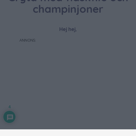
champinjoner
Hej hej,
4