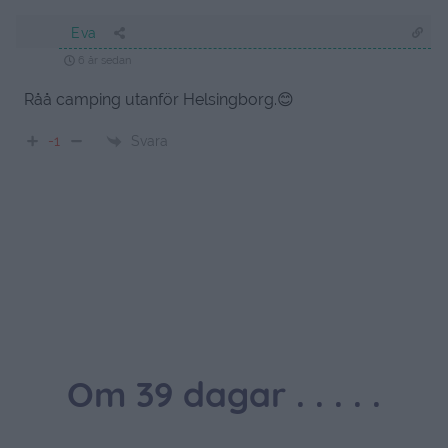
Eva
6 år sedan
Råå camping utanför Helsingborg.😊
Svara
-1
Om 39 dagar . . . . .