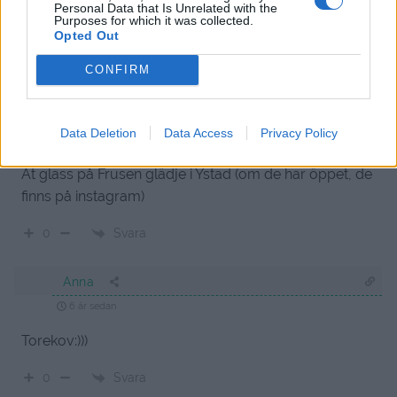
Personal Data that Is Unrelated with the
Purposes for which it was collected.
Svara
0
Opted Out
CONFIRM
Jenny
6 år sedan
Kiviks camping, Borrby strands camping, Löderups
Data Deletion
Data Access
Privacy Policy
camping.
Ät glass på Frusen glädje i Ystad (om de har öppet, de
finns på instagram)
Svara
0
Anna
6 år sedan
Torekov:)))
Svara
0