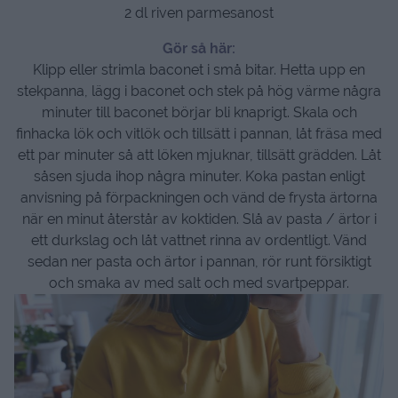
2 dl riven parmesanost
Gör så här:
Klipp eller strimla baconet i små bitar. Hetta upp en
stekpanna, lägg i baconet och stek på hög värme några
minuter till baconet börjar bli knaprigt. Skala och
finhacka lök och vitlök och tillsätt i pannan, låt fräsa med
ett par minuter så att löken mjuknar, tillsätt grädden. Låt
såsen sjuda ihop några minuter. Koka pastan enligt
anvisning på förpackningen och vänd de frysta ärtorna
när en minut återstår av koktiden. Slå av pasta / ärtor i
ett durkslag och låt vattnet rinna av ordentligt. Vänd
sedan ner pasta och ärtor i pannan, rör runt försiktigt
och smaka av med salt och med svartpeppar.