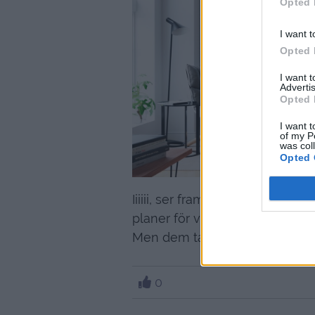
Opted 
I want t
Opted 
I want 
Advertis
Opted 
I want t
of my P
was col
Opted 
Iiiiii, ser fram emot att tapets
planer för vardagsrummet i hös
Men dem tar vi när det närmar 
0