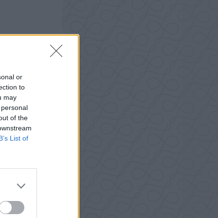
sonal or
ection to
ou may
 personal
out of the
 downstream
B’s List of