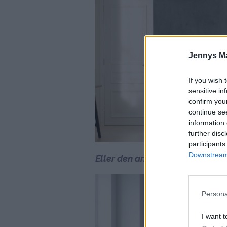
Jennys M
If you wish 
sensitive in
confirm you
continue se
information 
further disc
participants
Downstream 
Eller den andra ?
Persona
I want t