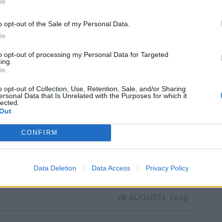
In
o opt-out of the Sale of my Personal Data.
In
to opt-out of processing my Personal Data for Targeted
ing.
In
o opt-out of Collection, Use, Retention, Sale, and/or Sharing
ersonal Data that Is Unrelated with the Purposes for which it
lected.
Out
CONFIRM
era, det var så länge sen. Sedan har jag STORA
t.
sig.
Data Deletion
Data Access
Privacy Policy
28 AUGUSTI, 2019