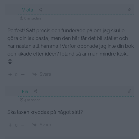
Viola
6 år sedan
Perfekt! Satt precis och funderade på om jag skulle
göra din lax pasta, men den här får det bli istället och
har nästan allt hemma!! Varför öppnade jag inte din bok
och kikade efter idéer? Ibland så är man mindre klok…
😉
Svara
0
Fia
4 år sedan
Ska laxen kryddas på något sätt?
Svara
0