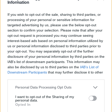
Information
Citronsåsen:
If you wish to opt-out of the sale, sharing to third parties, or
2 1/2 dl vispgrädde
processing of your personal or sensitive information for
2 dl creme fraiche
targeted advertising by us, please use the below opt-out
1/2 msk hummerfond
section to confirm your selection. Please note that after your
2 msk nypressad citronsaft
opt-out request is processed you may continue seeing
interest-based ads based on personal information utilized by
Gör din laxplanka så här:
us or personal information disclosed to third parties prior to
Ställ ugnen på 200- 225 grader.
your opt-out. You may separately opt-out of the further
disclosure of your personal information by third parties on the
Koka potatisen mjuk, och gör mos av den med
IAB’s list of downstream participants. This information may
potatiskross & blandar ner äggulor & grädde. Smaka av
also be disclosed by us to third parties on the
IAB’s List of
med salt & peppar + dill. Lägg in plankorna i ugnen för
Downstream Participants
that may further disclose it to other
att bränna av dem, i cirka 5 minuter. Olja in plankorna
third parties.
och lägg laxen där och skjuts in i ugnen, låt ligga i 15
minuter, eller tills laxen börjar bli klar & få vacker färg. Ta
Personal Data Processing Opt Outs
ut och höj värmen till 250 grader spritsa sedan / eller
I want to opt-out of the Sharing of my
klicka ut ”duschesspotisen” över plankorna. Jag brukar
personal data.
Opted In
låta moset svalna innan, för att lättare spritsa det sen.
Fördela ut klyftade körsbärstomater och skjuts in i