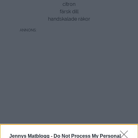
citron
färsk dill
handskalade räkor
Jennys Matblogg -
Do Not Process My Personal