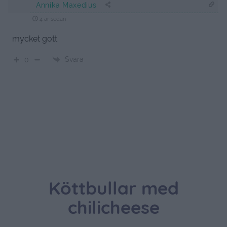
Annika Maxedius
4 år sedan
mycket gott
Svara
0
Köttbullar med
chilicheese