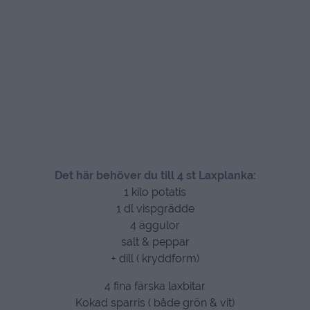
Det här behöver du till 4 st Laxplanka:
1 kilo potatis
1 dl vispgrädde
4 äggulor
salt & peppar
+ dill ( kryddform)
4 fina färska laxbitar
Kokad sparris ( både grön & vit)