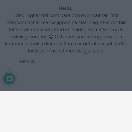
Hellu,
I dag regnar det som bara den över Kalmar. Trist
eftersom det är massa jippon på stan idag. Men det blir
lättare att motiveras med en heldag av matlagning &
bakning inomhus 😉 Och även korrläsningen av den
kommande boken känns lättare när det inte är sol. Så lite
fördelar finns det med dåliga väder.
3