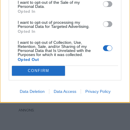
I want to opt-out of the Sale of my
ugnen.
Personal Data.
Opted In
Så här kan man spritsa ut moset, har man ingen sprits
I want to opt-out of processing my
går det bra att klicka ut moset. Under tiden du
Personal Data for Targeted Advertising.
gratinerar plankan så kokar du sparrisen och gör
Opted In
såsen. Såsen mäter du upp alla ingredienser i en kastrull
I want to opt-out of Collection, Use,
( förutom citronen ) låt sjuda upp och ta bort från plattan
Retention, Sale, and/or Sharing of my
Personal Data that Is Unrelated with the
innan du smakar av med citron. När plankan fått vacker
Purposes for which it was collected.
färg tar du ut den och garneramed sparris, sås, dill,
Opted Out
citronskiva och massa nyskapade stora räkor.
CONFIRM
Smaklig spis.
Data Deletion
Data Access
Privacy Policy
2
10 AUGUSTI, 2019