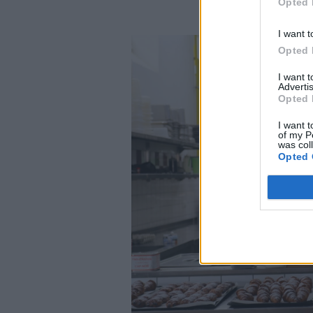
Opted 
egen frukost so
I want t
Opted 
I want 
Advertis
Opted 
I want t
of my P
was col
Opted 