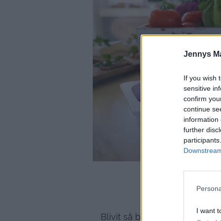
Jennys M
If you wish 
sensitive in
confirm you
continue se
information 
further disc
participants
Downstream 
Persona
Startar var
Och nybakade varma
I want t
Blivit så bortskämd här att d