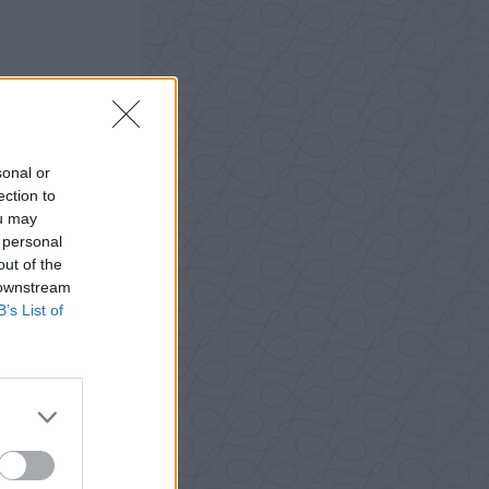
sonal or
ection to
ou may
 personal
out of the
 downstream
B’s List of