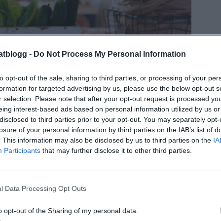
atblogg -
Do Not Process My Personal Information
to opt-out of the sale, sharing to third parties, or processing of your per
formation for targeted advertising by us, please use the below opt-out s
r selection. Please note that after your opt-out request is processed y
eing interest-based ads based on personal information utilized by us or
disclosed to third parties prior to your opt-out. You may separately opt-
losure of your personal information by third parties on the IAB’s list of
. This information may also be disclosed by us to third parties on the
IA
Participants
that may further disclose it to other third parties.
l Data Processing Opt Outs
je dag med en rejäl frukost.
 croissanter & kaffe. Hur lyxigt?
o opt-out of the Sharing of my personal data.
et kommer vara lite tungt nu att stå och göra