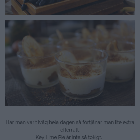
Har man varit iväg hela dagen så förtjänar man lite extra
efterrätt.
Key Lime Pie är inte så tokigt.