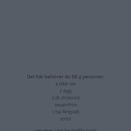
Det här behöver du till 4 personer:
4 bitar lax
2 ägg
2 dl ströbröd
sesamfrön
1 tsk flingsalt
smör
serveras i mjuka tortilla bröd