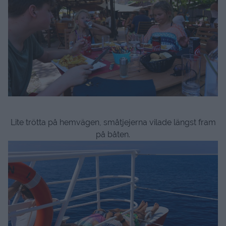
Lite trötta på hemvägen, småtjejerna vilade längst fram
på båten.