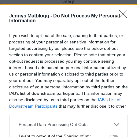
häftigt.
Jennys Matblogg -
Do Not Process My Personal
Information
If you wish to opt-out of the sale, sharing to third parties, or
processing of your personal or sensitive information for
targeted advertising by us, please use the below opt-out
section to confirm your selection. Please note that after your
opt-out request is processed you may continue seeing
interest-based ads based on personal information utilized by
us or personal information disclosed to third parties prior to
your opt-out. You may separately opt-out of the further
disclosure of your personal information by third parties on the
IAB’s list of downstream participants. This information may
also be disclosed by us to third parties on the
IAB’s List of
Vi stannade till på halva vägen och fick hoppa i från
Downstream Participants
that may further disclose it to other
third parties.
båten.
Turkost vatten ( igen )och fick låna ett varsitt snorkling
Personal Data Processing Opt Outs
set. Vi såg olika fiskar, några av resenärerna såg till och
med rockor.
I want to opt-out of the Sharing of my