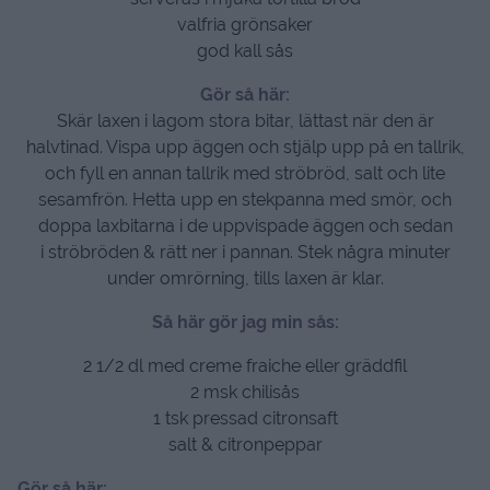
valfria grönsaker
god kall sås
Gör så här:
Skär laxen i lagom stora bitar, lättast när den är
halvtinad. Vispa upp äggen och stjälp upp på en tallrik,
och fyll en annan tallrik med ströbröd, salt och lite
sesamfrön. Hetta upp en stekpanna med smör, och
doppa laxbitarna i de uppvispade äggen och sedan
i ströbröden & rätt ner i pannan. Stek några minuter
under omrörning, tills laxen är klar.
Så här gör jag min sås:
2 1/2 dl med creme fraiche eller gräddfil
2 msk chilisås
1 tsk pressad citronsaft
salt & citronpeppar
Gör så här: