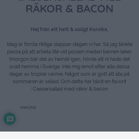
RÄKOR & BACON
Hej från ett hett & soligt Korsika,
Idag är första riktiga slappar-dagen vi har. Så jag tänkte
passa på att arbeta lite vid poolen medan barnen leker.
Imorgon bär det av hemåt igen, hörde att ni hade det
svalt hemma i Sverige. Inte mig emot efter alla dessa
dagar av tropisk värme. Något som är gott att äta på
sommaren är sallad. Och detta har blivit en favorit
: Caesersallad med räkor & bacon
.