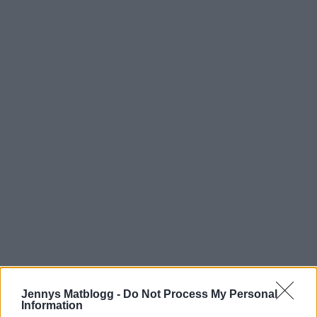
Jennys Matblogg -
Do Not Process My Personal
Prenumerera
Logga in
Information