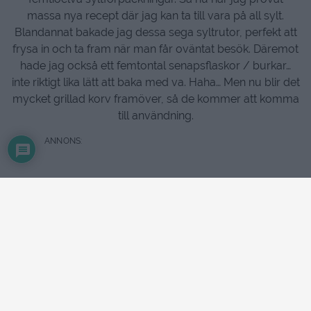
massa nya recept där jag kan ta till vara på all sylt.
Blandannat bakade jag dessa sega syltrutor, perfekt att
frysa in och ta fram när man får oväntat besök. Däremot
hade jag också ett femtontal senapsflaskor / burkar…
inte riktigt lika lätt att baka med va. Haha… Men nu blir det
mycket grillad korv framöver, så de kommer att komma
till användning.