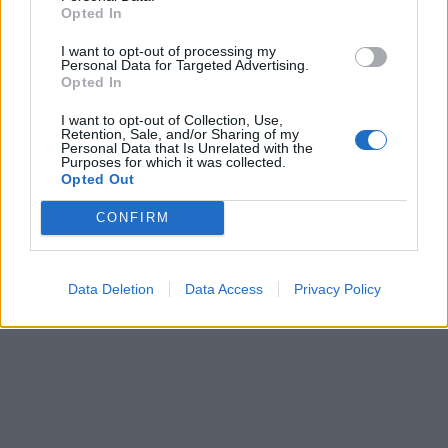
Opted In
SOMMARFIKA
I want to opt-out of processing my
Personal Data for Targeted Advertising.
Opted In
Hej där soliga onsdag,
I want to opt-out of Collection, Use,
Retention, Sale, and/or Sharing of my
Personal Data that Is Unrelated with the
Purposes for which it was collected.
Opted Out
CONFIRM
Data Deletion
Data Access
Privacy Policy