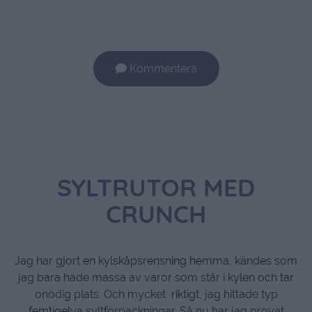
Kommentera
SYLTRUTOR MED
CRUNCH
Jag har gjort en kylskåpsrensning hemma, kändes som
jag bara hade massa av varor som står i kylen och tar
onödig plats. Och mycket riktigt, jag hittade typ
femtioelva syltförpackningar. Så nu har jag provat