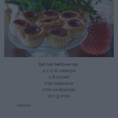
Det här behöver du:
4 1/2 dl vetemjöl
1 dl socker
1 tsk bakpulver
2 tsk vaniljsocker
200 g smör