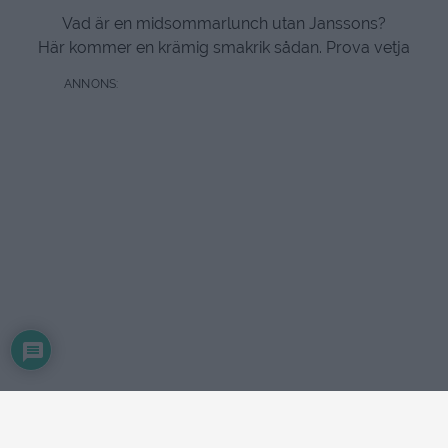
Vad är en midsommarlunch utan Janssons?
Här kommer en krämig smakrik sådan. Prova vetja