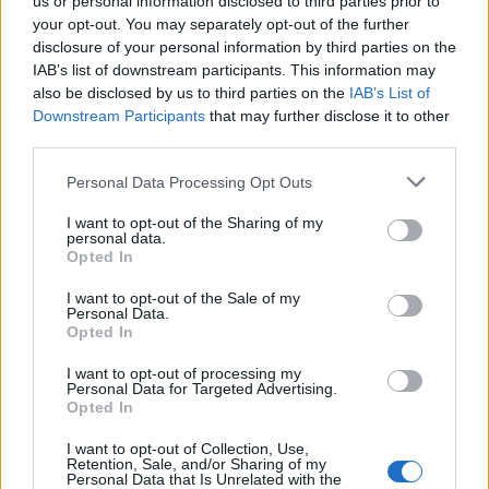
us or personal information disclosed to third parties prior to
your opt-out. You may separately opt-out of the further
disclosure of your personal information by third parties on the
IAB’s list of downstream participants. This information may
also be disclosed by us to third parties on the
IAB’s List of
Downstream Participants
that may further disclose it to other
third parties.
BOKREA PASSA PÅ ATT
Personal Data Processing Opt Outs
FYNDA
I want to opt-out of the Sharing of my
personal data.
Opted In
I REKLAMSAMARBETE FÖR MIN BOK
I want to opt-out of the Sale of my
Personal Data.
Tjingeling på er,
Opted In
Jahopp då vart det tisdag igen. Kalmar bjuder på regn,
I want to opt-out of processing my
Personal Data for Targeted Advertising.
men det gör inget för det är sol i sinne. Jag ska snart
Opted In
styra kosan mot Växjö och hämta upp Thelma. Idag ska
I want to opt-out of Collection, Use,
vi uppvakta Tindra som tar studenten. Ser framemot
Retention, Sale, and/or Sharing of my
nästa år när det är vår tur att planera Thelmas student.
Personal Data that Is Unrelated with the