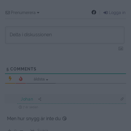
Prenumerera
Logga in
5
COMMENTS
äldsta
Johan
7 år sedan
Men hur snygg är inte du 😘
Svara
0