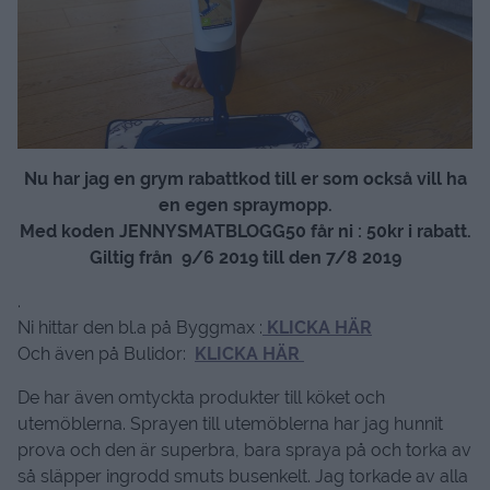
Nu har jag en grym rabattkod till er som också vill ha
en egen spraymopp.
Med koden JENNYSMATBLOGG50 får ni : 50kr i rabatt.
Giltig från 9/6 2019 till den 7/8 2019
.
Ni hittar den bl.a på Byggmax :
KLICKA HÄR
Och även på Bulidor:
KLICKA HÄR
De har även omtyckta produkter till köket och
utemöblerna. Sprayen till utemöblerna har jag hunnit
prova och den är superbra, bara spraya på och torka av
så släpper ingrodd smuts busenkelt. Jag torkade av alla