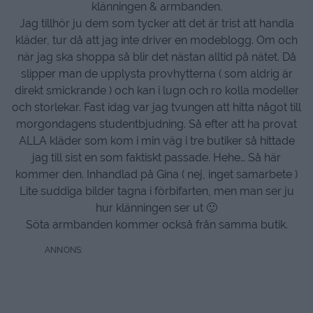
klänningen & armbanden.
Jag tillhör ju dem som tycker att det är trist att handla
kläder, tur då att jag inte driver en modeblogg. Om och
när jag ska shoppa så blir det nästan alltid på nätet. Då
slipper man de upplysta provhytterna ( som aldrig är
direkt smickrande ) och kan i lugn och ro kolla modeller
och storlekar. Fast idag var jag tvungen att hitta något till
morgondagens studentbjudning. Så efter att ha provat
ALLA kläder som kom i min väg i tre butiker så hittade
jag till sist en som faktiskt passade. Hehe… Så här
kommer den. Inhandlad på Gina ( nej, inget samarbete )
Lite suddiga bilder tagna i förbifarten, men man ser ju
hur klänningen ser ut 🙂
Söta armbanden kommer också från samma butik.