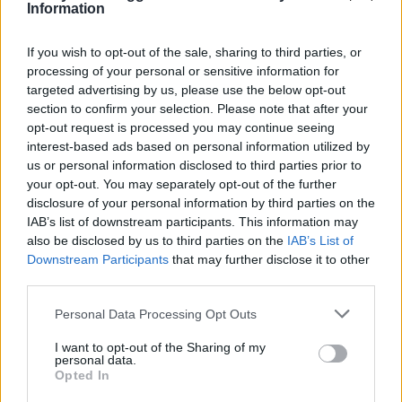
Information
If you wish to opt-out of the sale, sharing to third parties, or
BONA FÖR RENARE
processing of your personal or sensitive information for
targeted advertising by us, please use the below opt-out
GOLV
section to confirm your selection. Please note that after your
opt-out request is processed you may continue seeing
interest-based ads based on personal information utilized by
I REKLAMSAMARBETE MED BONA
us or personal information disclosed to third parties prior to
Välkommen härliga Söndag,
your opt-out. You may separately opt-out of the further
disclosure of your personal information by third parties on the
IAB’s list of downstream participants. This information may
Nu är det bara några ynka dagar kvar till
also be disclosed by us to third parties on the
IAB’s List of
skolavslutningarna, iallafall både för Melvins & Nomis
Downstream Participants
that may further disclose it to other
del. Nu ser vi fram emot ett härligt sommarlov
third parties.
tillsammans. Thelma går ut tvåan, så vi har ett år kvar att
planera hennes blivande student. Så mycket
Personal Data Processing Opt Outs
avslutningsfika blir det denna veckan gissar jag. I helgen
I want to opt-out of the Sharing of my
har jag fixat här hemma i trädgården, jag har klippt gräs,
personal data.
Opted In
rensat stengångar och påbörjat ommålning av plank &
staket. Fast söndagar brukar jag vika en stund till