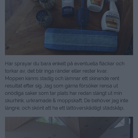
Här sprayar du bara enkelt på eventuella fläckar och
torkar av, det blir inga ränder eller rester kvar.
Moppen känns stadig och lämnar ett skinande rent
resultat efter sig. Jag som gärna försöker rensa ut
onödiga saker som tar plats har redan slängt ut min
skurhink, urkramade & moppskaft. De behöver jag inte
längre, och skönt att ha ett lättöverskådligt städskåp.