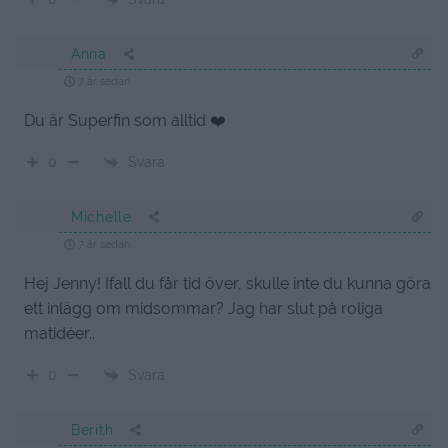
Anna
7 år sedan
Du är Superfin som alltid ❤️
Svara
0
Michelle
7 år sedan
Hej Jenny! Ifall du får tid över, skulle inte du kunna göra
ett inlägg om midsommar? Jag har slut på roliga
matidéer..
Svara
0
Berith