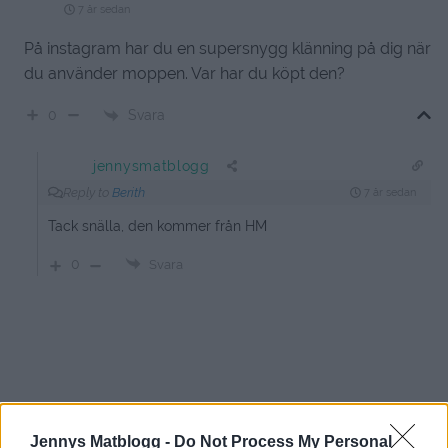
7 år sedan
På instagram har du en supersnygg klänning på dig när
du använder moppen. Var har du köpt den?
Svara
0
jennysmatblogg
Reply to
Berith
7 år sedan
Tack snälla, den kommer från HM
0
Svara
Jennys Matblogg -
Do Not Process My Personal