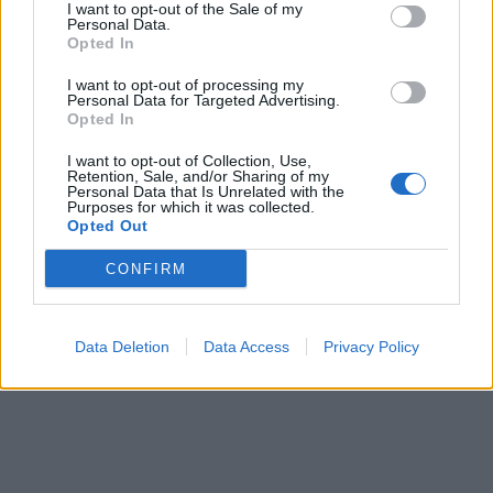
I want to opt-out of the Sale of my
städningen inomhus.
Personal Data.
Opted In
Fort ska städningen gå, jag gillar snabbt och smidigt. Vill
lägga minimalt med tid inomhus men ändå att allt känns
I want to opt-out of processing my
fräscht och iordning inför den kommande veckan.
Personal Data for Targeted Advertising.
Opted In
I want to opt-out of Collection, Use,
Retention, Sale, and/or Sharing of my
Personal Data that Is Unrelated with the
Purposes for which it was collected.
Opted Out
CONFIRM
Data Deletion
Data Access
Privacy Policy