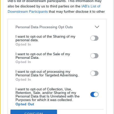
IAB’s list of downstream participants. This information may
7 år sedan
also be disclosed by us to third parties on the
IAB’s List of
Downstream Participants
that may further disclose it to other
Det bästa biscotti recept jag har bakat
third parties.
Svara
0
Personal Data Processing Opt Outs
I want to opt-out of the Sharing of my
personal data.
Opted In
I want to opt-out of the Sale of my
Personal Data.
Opted In
I want to opt-out of processing my
Personal Data for Targeted Advertising.
Opted In
Matstopp på vägen
I want to opt-out of Collection, Use,
Retention, Sale, and/or Sharing of my
Personal Data that Is Unrelated with the
Purposes for which it was collected.
Opted Out
Hej hej ,