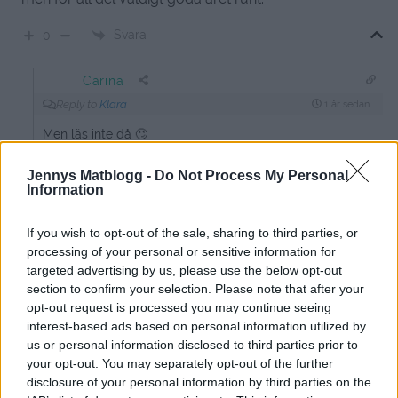
Svara
0
Carina
Reply to
Klara
1 år sedan
Men läs inte då 🙄
0
Svara
Jennys Matblogg -
Do Not Process My Personal
Information
Heidi
If you wish to opt-out of the sale, sharing to third parties, or
7 år sedan
processing of your personal or sensitive information for
targeted advertising by us, please use the below opt-out
Varför inte äta goda saffransbiscotti året runt? Synd att
section to confirm your selection. Please note that after your
bara äta dem till jul!
opt-out request is processed you may continue seeing
interest-based ads based on personal information utilized by
Svara
2
us or personal information disclosed to third parties prior to
your opt-out. You may separately opt-out of the further
disclosure of your personal information by third parties on the
Ann-Louise Wilander