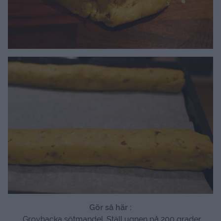
Gör så här :
. Grovhacka sötmandel. Ställ ugnen på 200 grader.