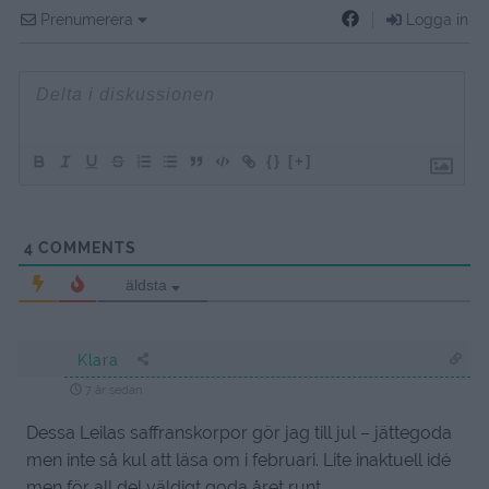
Prenumerera
Logga in
{}
[+]
4
COMMENTS
äldsta
Klara
7 år sedan
Dessa Leilas saffranskorpor gör jag till jul – jättegoda
men inte så kul att läsa om i februari. Lite inaktuell idé
men för all del väldigt goda året runt.