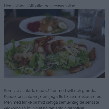
Hemkallade köttbullar och ceasarsallad.
Som vi avslutade med våfflor med sylt och grädde.
Kunde först inte välja om jag ville ha semla eller våffla.
Men med tanke på mitt saftiga semleintag de senaste
veckorna så föll valet på det sista alternativet.