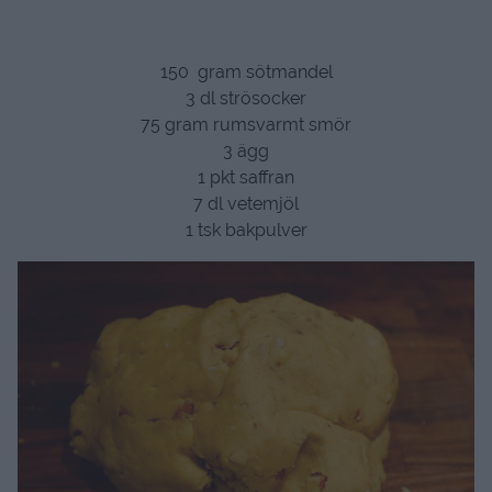
150 gram sötmandel
3 dl strösocker
75 gram rumsvarmt smör
3 ägg
1 pkt saffran
7 dl vetemjöl
1 tsk bakpulver