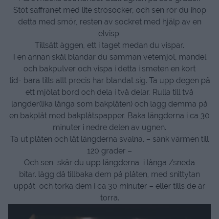
Stöt saffranet med lite strösocker, och sen rör du ihop
detta med smör, resten av sockret med hjälp av en
elvisp.
Tillsätt äggen, ett i taget medan du vispar.
I en annan skål blandar du samman vetemjöl, mandel
och bakpulver och vispa i detta i smeten en kort
tid- bara tills allt precis har blandat sig. Ta upp degen på
ett mjölat bord och dela i två delar. Rulla till två
längder(lika långa som bakplåten) och lägg demma på
en bakplåt med bakplåtspapper. Baka längderna i ca 30
minuter i nedre delen av ugnen.
Ta ut plåten och låt längderna svalna. – sänk värmen till
120 grader –
Och sen skär du upp längderna i långa /sneda
bitar. lägg då tillbaka dem på plåten, med snittytan
uppåt och torka dem i ca 30 minuter – eller tills de är
torra.