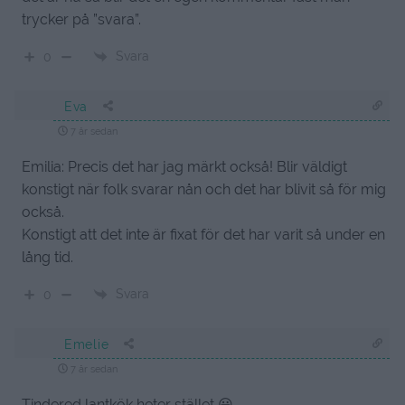
trycker på ”svara”.
Svara
0
Eva
7 år sedan
Emilia: Precis det har jag märkt också! Blir väldigt
konstigt när folk svarar nån och det har blivit så för mig
också.
Konstigt att det inte är fixat för det har varit så under en
lång tid.
Svara
0
Emelie
7 år sedan
Tindered lantkök heter stället 😀