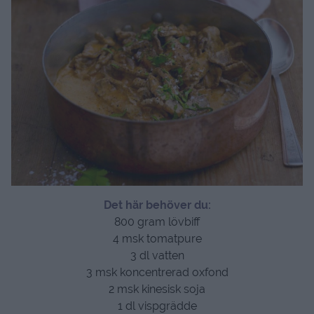
Det här behöver du:
800 gram lövbiff
4 msk tomatpure
3 dl vatten
3 msk koncentrerad oxfond
2 msk kinesisk soja
1 dl vispgrädde