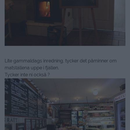
Lite gammaldags inredning, tycker det påminner om
matställena uppe i fjällen.
Tycker inte ni också ?