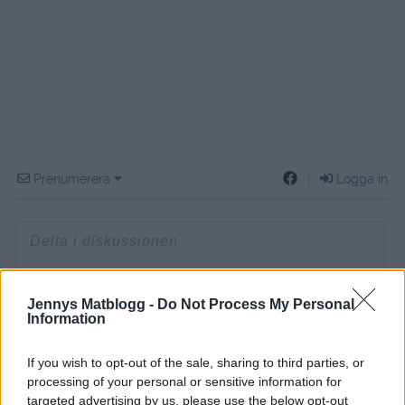
Prenumerera
Logga in
{}
[+]
Jennys Matblogg -
Do Not Process My Personal
Information
If you wish to opt-out of the sale, sharing to third parties, or
6
COMMENTS
processing of your personal or sensitive information for
äldsta
targeted advertising by us, please use the below opt-out