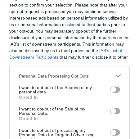
section to confirm your selection. Please note that after your
opt-out request is processed you may continue seeing
interest-based ads based on personal information utilized by
Gülay
us or personal information disclosed to third parties prior to
7 år sedan
your opt-out. You may separately opt-out of the further
disclosure of your personal information by third parties on the
Var köttbullarna goda? De ser nämligen torra och
IAB’s list of downstream participants. This information may
oaptitlig ut:)
also be disclosed by us to third parties on the
IAB’s List of
Kan du också berätta mer om dina jobbresor
Downstream Participants
that may further disclose it to other
Jenny,vad innebär det? Varför gör man i ditt fall
third parties.
jobbresor utomlands? Billigare boende och mat?
Personal Data Processing Opt Outs
Du hade även en jobbresa i Syd Afrika någon gång
minns jag även där fattade jag inte varför åker man så
I want to opt-out of the Sharing of my
personal data.
långt bort för jobbresa?
Opted In
Svara
0
I want to opt-out of the Sale of my
Personal Data.
Opted In
ma
I want to opt-out of processing my
7 år sedan
Personal Data for Targeted Advertising.