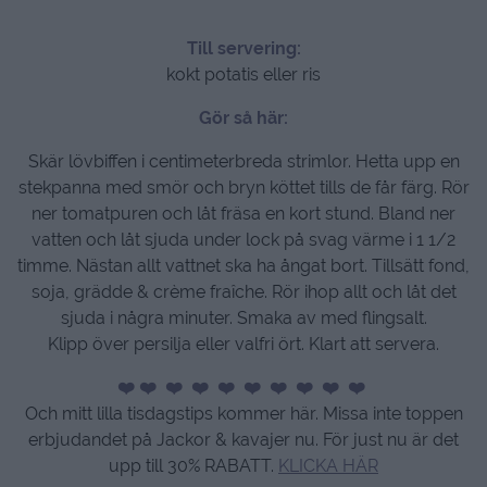
Till servering:
kokt potatis eller ris
Gör så här:
Skär lövbiffen i centimeterbreda strimlor. Hetta upp en
stekpanna med smör och bryn köttet tills de får färg. Rör
ner tomatpuren och låt fräsa en kort stund. Bland ner
vatten och låt sjuda under lock på svag värme i 1 1/2
timme. Nästan allt vattnet ska ha ångat bort. Tillsätt fond,
soja, grädde & crème fraîche. Rör ihop allt och låt det
sjuda i några minuter. Smaka av med flingsalt.
Klipp över persilja eller valfri ört. Klart att servera.
❤️ ❤️ ❤️ ❤️ ❤️ ❤️ ❤️ ❤️ ❤️ ❤️
Och mitt lilla tisdagstips kommer här. Missa inte toppen
erbjudandet på Jackor & kavajer nu. För just nu är det
upp till 30% RABATT.
KLICKA HÄR