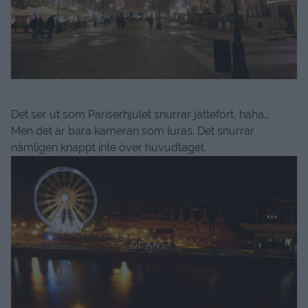
Det ser ut som Pariserhjulet snurrar jättefort, haha…
Men det är bara kameran som luras. Det snurrar
nämligen knappt inte över huvudtaget.