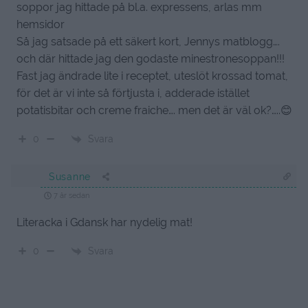
soppor jag hittade på bl.a. expressens, arlas mm
hemsidor
Så jag satsade på ett säkert kort, Jennys matblogg….
och där hittade jag den godaste minestronesoppan!!!
Fast jag ändrade lite i receptet, uteslöt krossad tomat,
för det är vi inte så förtjusta i, adderade istället
potatisbitar och creme fraiche…. men det är väl ok?…..😊
Svara
0
Susanne
7 år sedan
Literacka i Gdansk har nydelig mat!
Svara
0