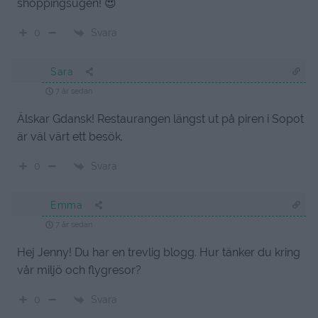
shoppingsugen! 😍
Svara
0
Sara
7 år sedan
Älskar Gdansk! Restaurangen längst ut på piren i Sopot
är väl värt ett besök.
Svara
0
Emma
7 år sedan
Hej Jenny! Du har en trevlig blogg. Hur tänker du kring
vår miljö och flygresor?
Svara
0