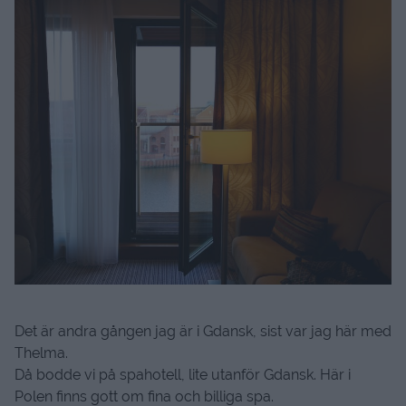
Det är andra gången jag är i Gdansk, sist var jag här med
Thelma.
Då bodde vi på spahotell, lite utanför Gdansk. Här i
Polen finns gott om fina och billiga spa.