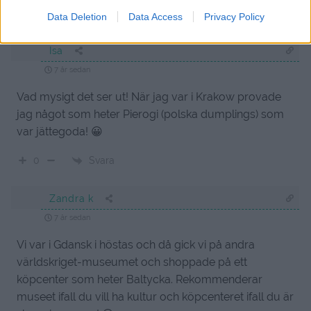
äldsta
Data Deletion
Data Access
Privacy Policy
Isa
7 år sedan
Vad mysigt det ser ut! När jag var i Krakow provade
jag något som heter Pierogi (polska dumplings) som
var jättegoda! 😀
Svara
0
Zandra k
7 år sedan
Vi var i Gdansk i höstas och då gick vi på andra
världskriget-museumet och shoppade på ett
köpcenter som heter Baltycka. Rekommenderar
museet ifall du vill ha kultur och köpcenteret ifall du är