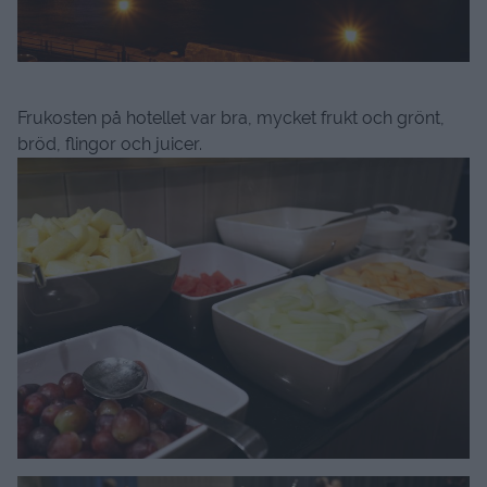
Frukosten på hotellet var bra, mycket frukt och grönt,
bröd, flingor och juicer.