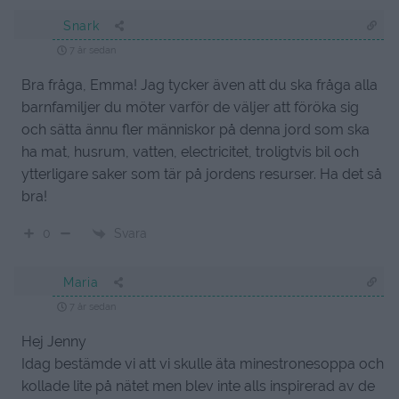
Snark
7 år sedan
Bra fråga, Emma! Jag tycker även att du ska fråga alla
barnfamiljer du möter varför de väljer att föröka sig
och sätta ännu fler människor på denna jord som ska
ha mat, husrum, vatten, electricitet, troligtvis bil och
ytterligare saker som tär på jordens resurser. Ha det så
bra!
Svara
0
Maria
7 år sedan
Hej Jenny
Idag bestämde vi att vi skulle äta minestronesoppa och
kollade lite på nätet men blev inte alls inspirerad av de