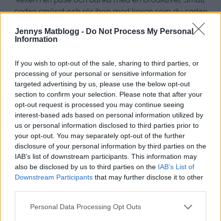
sedan smöret och rör ihop med kexen som du sedan
plattar ut i en rund springform med avtagbara kanter.
Jennys Matblogg -
Do Not Process My Personal
Jag brukar trycka ut lite extra i kanterna för jag tycker att
Information
det är lite fint när det blir en högre kant. . Ta fram tre olika
skålar, dela ägg gula och vita i olika skålar. Rör ihop
If you wish to opt-out of the sale, sharing to third parties, or
socker, vaniljsocker och philadelphiaosten med
processing of your personal or sensitive information for
äggulorna. Vispa sedan grädden fluffig så att den bildar
targeted advertising by us, please use the below opt-out
toppar. Diska vispen noga för annars kanske inte
section to confirm your selection. Please note that after your
opt-out request is processed you may continue seeing
äggvitorna blir fluffiga, använd den torra vispen och
interest-based ads based on personal information utilized by
vispa till ett hårt skum. Du ska kunna hålla skålen upp
us or personal information disclosed to third parties prior to
och ner när de är klara. Sedan vänder du ner
your opt-out. You may separately opt-out of the further
äggulesmeten i äggvitan och grädden och vänder ner
disclosure of your personal information by third parties on the
allt i en och samma skål och vänd om försiktigt med
IAB’s list of downstream participants. This information may
slickepott eller slev. Varva sedan hela twixbitar och
also be disclosed by us to third parties on the
IAB’s List of
smeten i två olika lager. Tänk på att inte lägga
Downstream Participants
that may further disclose it to other
third parties.
twixgodisarna så nära mitten, för då blir det svårt att
skära i den. Frys in kakan minst i 5 timmar
Personal Data Processing Opt Outs
Rör ihop grädden med den karamelliserade mjölken och