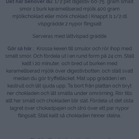
Det här behöver du:
1/2 pkt digestiv 60-75 gram smält
smör 1 burk karamelliserad mjölk 400 gram
mjölkchoklad eller mörk choklad ( Knappt )1 1/2 dl
vispgrädde 2 nypor flingsalt
Serveras med lättvispad grädde
Gör så här :
Krossa kexen till smulor och rör ihop med
smält smör. Och fördela ut i en rund form på 24 cm. Ställ
kallt i 20 minuter, och bred ut burken med
karamelliserad mjölk över digestivbotten. och ställ svalt
medan du gör tryffeltäcket. Mät upp grädden i en
kastrull och låt sjuda upp. Ta bort från plattan och bryt
ner chokladen och låt smälta under omrörning. Rör tills
allt har smält och chokladen blir slät. Fördela ut det sista
lagret över chokadpajen och strö över ett par nypor
flingsalt. Ställ kallt så chokladen hinner stelna.