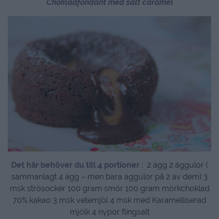
Chokladfondant med salt caramel
Det här behöver du till 4 portioner :
2 ägg 2 äggulor (
sammanlagt 4 ägg – men bara äggulor på 2 av dem) 3
msk strösocker 100 gram smör 100 gram mörkchoklad
70% kakao 3 msk vetemjöl 4 msk med Karamelliserad
mjölk 4 nypor flingsalt