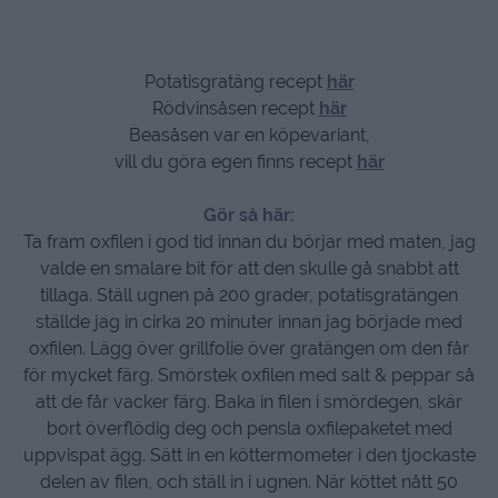
Potatisgratäng recept
här
Rödvinsåsen recept
här
Beasåsen var en köpevariant,
vill du göra egen finns recept
här
Gör så här:
Ta fram oxfilen i god tid innan du börjar med maten, jag
valde en smalare bit för att den skulle gå snabbt att
tillaga. Ställ ugnen på 200 grader, potatisgratängen
ställde jag in cirka 20 minuter innan jag började med
oxfilen. Lägg över grillfolie över gratängen om den får
för mycket färg. Smörstek oxfilen med salt & peppar så
att de får vacker färg. Baka in filen i smördegen, skär
bort överflödig deg och pensla oxfilepaketet med
uppvispat ägg. Sätt in en köttermometer i den tjockaste
delen av filen, och ställ in i ugnen. När köttet nått 50