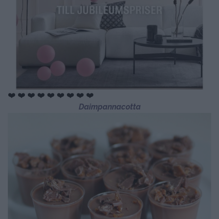
❤️ ❤️ ❤️ ❤️ ❤️ ❤️ ❤️ ❤️ ❤️
Daimpannacotta