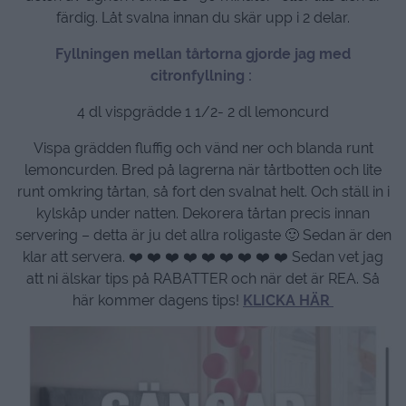
färdig. Låt svalna innan du skär upp i 2 delar.
Fyllningen mellan tårtorna gjorde jag med
citronfyllning :
4 dl vispgrädde 1 1/2- 2 dl lemoncurd
Vispa grädden fluffig och vänd ner och blanda runt
lemoncurden. Bred på lagrerna när tårtbotten och lite
runt omkring tårtan, så fort den svalnat helt. Och ställ in i
kylskåp under natten. Dekorera tårtan precis innan
servering – detta är ju det allra roligaste 🙂 Sedan är den
klar att servera. ❤️ ❤️ ❤️ ❤️ ❤️ ❤️ ❤️ ❤️ ❤️ Sedan vet jag
att ni älskar tips på RABATTER och när det är REA. Så
här kommer dagens tips!
KLICKA HÄR