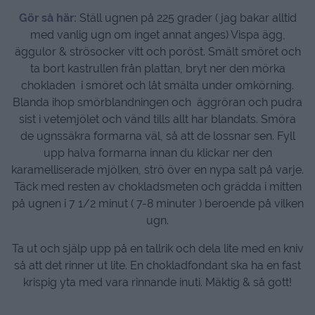
Gör så här:
Ställ ugnen på 225 grader ( jag bakar alltid
med vanlig ugn om inget annat anges) Vispa ägg,
äggulor & strösocker vitt och poröst. Smält smöret och
ta bort kastrullen från plattan, bryt ner den mörka
chokladen i smöret och låt smälta under omkörning.
Blanda ihop smörblandningen och äggröran och pudra
sist i vetemjölet och vänd tills allt har blandats. Smöra
de ugnssäkra formarna väl, så att de lossnar sen. Fyll
upp halva formarna innan du klickar ner den
karamelliserade mjölken, strö över en nypa salt på varje.
Täck med resten av chokladsmeten och grädda i mitten
på ugnen i 7 1/2 minut ( 7-8 minuter ) beroende på vilken
ugn.
Ta ut och själp upp på en tallrik och dela lite med en kniv
så att det rinner ut lite. En chokladfondant ska ha en fast
krispig yta med vara rinnande inuti. Mäktig & så gott!