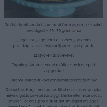
Det här behöver du till en rund form 25 cm :
1/2 paket
med digestiv 30- 50 gram smör
3 äggvitor 3 äggulor 1 dl socker 300 gram
phialdelphiaost 1 msk vaniljsocker 4 dl grädde
12 stycken dubbel-twix
Topping:
Karamelliserad mjölk + 4 msk ovispad
vispgrädde
Karamelliserad är kokt kondenserad (sötad) mjölk.
Gör så här:
Börja med botten till cheesecaken, ungefär
halva digestivpaketet lite drygt. Banka eller mixa det till
smulor. För att slippa disk är det smidigast att lägga
kexen i en påse och banka med en brödkavel. Smält