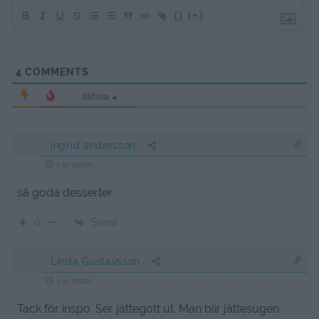
{}
[+]
4
COMMENTS
äldsta
ingrid andersson
3 år sedan
så goda desserter
Svara
0
Linda Gustavsson
3 år sedan
Tack för inspo. Ser jättegott ut. Man blir jättesugen.