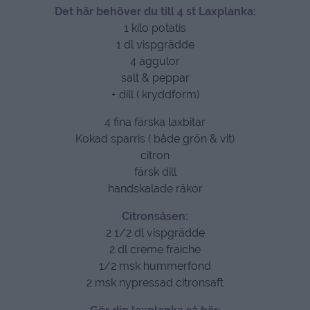
Det här behöver du till 4 st Laxplanka:
1 kilo potatis
1 dl vispgrädde
4 äggulor
salt & peppar
+ dill ( kryddform)
4 fina färska laxbitar
Kokad sparris ( både grön & vit)
citron
färsk dill
handskalade räkor
Citronsåsen:
2 1/2 dl vispgrädde
2 dl creme fraiche
1/2 msk hummerfond
2 msk nypressad citronsaft