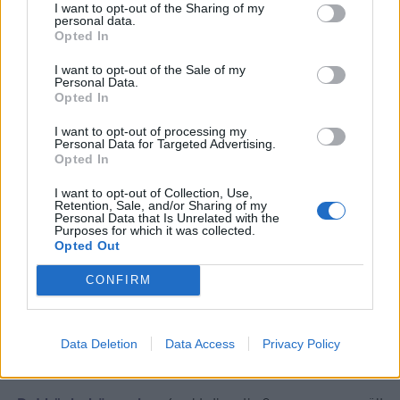
I want to opt-out of the Sharing of my
fördela ut ungefär 3/4 av detta över kakan. Strö över
personal data.
Opted In
grovhackade twixbitar precis innan servering.
Chokladpaj med kola
I want to opt-out of the Sale of my
Personal Data.
Opted In
I want to opt-out of processing my
Personal Data for Targeted Advertising.
Opted In
I want to opt-out of Collection, Use,
Retention, Sale, and/or Sharing of my
Personal Data that Is Unrelated with the
Purposes for which it was collected.
Opted Out
CONFIRM
Data Deletion
Data Access
Privacy Policy
Karamelliserad mjölk är färdig kokat ( kondenserad
sötad mjölk)