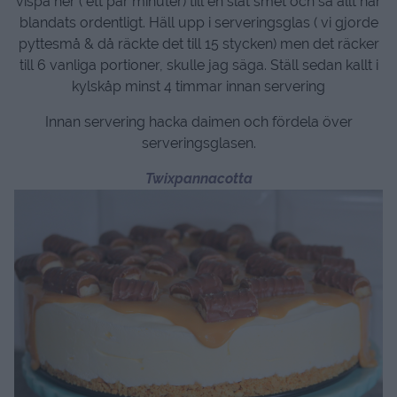
vispa ner ( ett par minuter) till en slät smet och så allt har
blandats ordentligt. Häll upp i serveringsglas ( vi gjorde
pyttesmå & då räckte det till 15 stycken) men det räcker
till 6 vanliga portioner, skulle jag säga. Ställ sedan kallt i
kylskåp minst 4 timmar innan servering
Innan servering hacka daimen och fördela över
serveringsglasen.
Twixpannacotta