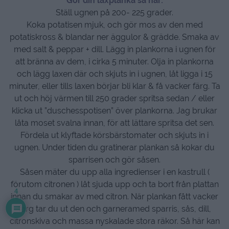
Gör din laxplanka så här:
Ställ ugnen på 200- 225 grader.
Koka potatisen mjuk, och gör mos av den med
potatiskross & blandar ner äggulor & grädde. Smaka av
med salt & peppar + dill. Lägg in plankorna i ugnen för
att bränna av dem, i cirka 5 minuter. Olja in plankorna
och lägg laxen där och skjuts in i ugnen, låt ligga i 15
minuter, eller tills laxen börjar bli klar & få vacker färg. Ta
ut och höj värmen till 250 grader spritsa sedan / eller
klicka ut ”duschesspotisen” över plankorna. Jag brukar
låta moset svalna innan, för att lättare spritsa det sen.
Fördela ut klyftade körsbärstomater och skjuts in i
ugnen. Under tiden du gratinerar plankan så kokar du
sparrisen och gör såsen.
Såsen mäter du upp alla ingredienser i en kastrull (
förutom citronen ) låt sjuda upp och ta bort från plattan
4
innan du smakar av med citron. När plankan fått vacker
färg tar du ut den och garneramed sparris, sås, dill,
citronskiva och massa nyskalade stora räkor.
Så här kan