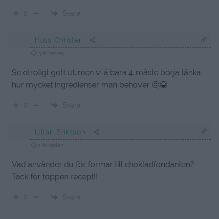
Svara
0
Huss Christer
3 år sedan
Se otroligt gott ut..men vi ä bara 4..måste börja tänka
hur mycket ingredienser man behöver 🤔😂
Svara
0
Lillan Eriksson
1 år sedan
Vad använder du för formar till chokladfondanten?
Tack för toppen recept!!
Svara
0