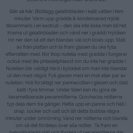
Gör så här:
Blötlägg gelatinbladen i kallt vatten i fem
minuter. Värm upp grädde & kondenserad mjölk
tillsammans i en kastrull – den ska inte koka men bli het.
Krama ut gelatinbladen och vänd ner i grädd/mjölken
rör ner den så att den blandas väl och löses upp. Ställ
av från plattan och ta fram glasen du ska fylla
efterrätten med. Rör ihop nutella med grädde ( fungerar
också med lite philadelphiaost om du inte har grädde )
Nutellan blir väldigt hård i kylskået om man inte blandar
ut den med något. Fyll glasen med en msk eller par av
nutellan, höll försiktigt ner pannacottan i glasen och ställ
kallt i fyra timmar. Under tiden kan du göra de
karamelliserade pecannötterna. Grovhacka nötterna ,
typ dela dem tre gånger. Hetta upp en panna och häll i
sirap, socker och salt och låt detta bubbla några
minuter under omrörning. Vänd ner nötterna och blanda
om så det fördelas över alla nötter. Ta fram en
bakplåtsklädd plåt och fördela ut pecannötterna där