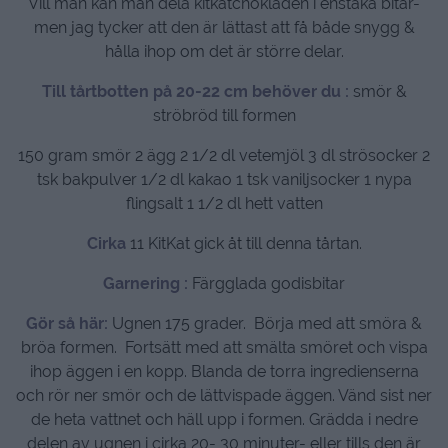
Vill man kan man dela kitkatchokladen i enstaka bitar-
men jag tycker att den är lättast att få både snygg &
hålla ihop om det är större delar.
Till tårtbotten på 20-22 cm behöver du :
smör &
ströbröd till formen
150 gram smör 2 ägg 2 1/2 dl vetemjöl 3 dl strösocker 2
tsk bakpulver 1/2 dl kakao 1 tsk vaniljsocker 1 nypa
flingsalt 1 1/2 dl hett vatten
Cirka
11 KitKat gick åt till denna tårtan.
Garnering :
Färgglada godisbitar
Gör så här:
Ugnen 175 grader.
Börja med att smöra &
bröa formen. Fortsätt med att smälta smöret och vispa
ihop äggen i en kopp. Blanda de torra ingredienserna
och rör ner smör och de lättvispade äggen. Vänd sist ner
de heta vattnet och häll upp i formen. Grädda i nedre
delen av ugnen i cirka 20- 30 minuter- eller tills den är