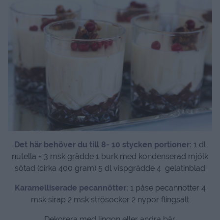
Det här behöver du till 8- 10 stycken portioner:
1 dl
nutella + 3 msk grädde 1 burk med kondenserad mjölk
sötad (cirka 400 gram) 5 dl vispgrädde 4 gelatinblad
Karamelliserade pecannötter:
1 påse pecannötter 4
msk sirap 2 msk strösocker 2 nypor flingsalt
Dekorera med lingon eller andra bär.