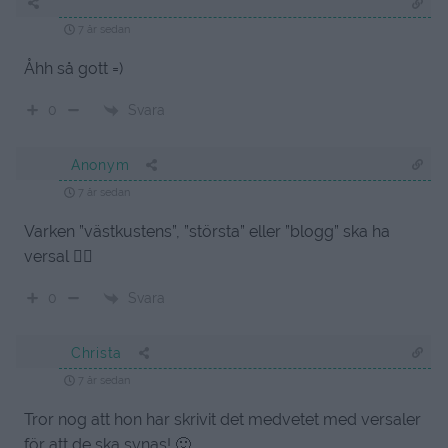
7 år sedan
Åhh så gott =)
Svara
0
Anonym
7 år sedan
Varken ”västkustens”, ”största” eller ”blogg” ska ha
versal 👍🏻
Svara
0
Christa
7 år sedan
Tror nog att hon har skrivit det medvetet med versaler
för att de ska synas! 🙂