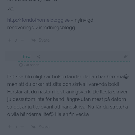
/C
http://fondofhome.blogg.se
– nyinvigd
renoverings-/inredningsblogg
Svara
0
Rosa
7 år sedan
Det ska bli roligt när boken landar i lådan här hemma😀
men att du orkar att sitta och skriva i varenda bok!!
Förstår att du nästan fick träningsverk. De flesta skriver
ju dessutom inte för hand längre utan mest på datorn
så det är ju lite ovant att handskriva. Nu får du stretcha
o vila händerna lite😉 Ha en fin vecka
Svara
0