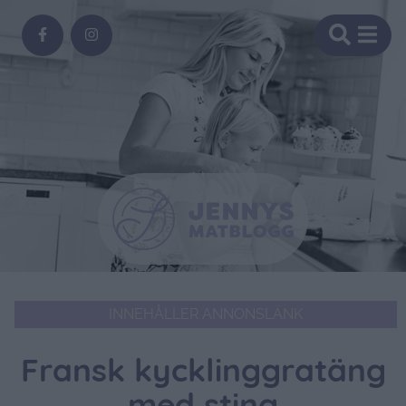
INNEHÅLLER ANNONSLÄNK
Fransk kycklinggratäng