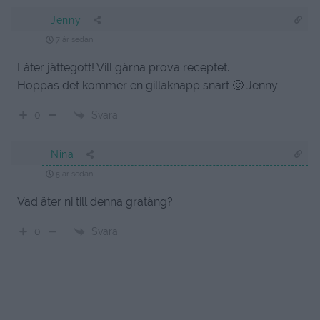
Jenny
7 år sedan
Låter jättegott! Vill gärna prova receptet.
Hoppas det kommer en gillaknapp snart 🙂 Jenny
Svara
0
Nina
5 år sedan
Vad äter ni till denna gratäng?
Svara
0