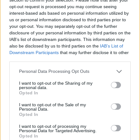
opt-out request is processed you may continue seeing
interest-based ads based on personal information utilized by
us or personal information disclosed to third parties prior to
your opt-out. You may separately opt-out of the further
disclosure of your personal information by third parties on the
IAB’s list of downstream participants. This information may
also be disclosed by us to third parties on the
IAB’s List of
❤️ ❤️ ❤️ ❤️ ❤️ ❤️ ❤️ ❤️ ❤️ ❤️ ❤️
Downstream Participants
that may further disclose it to other
Och så dagens tips! Dessa kylväskor är såååå snygga.
third parties.
Villhöver typ en i varje färg. Men jag hejdade mig och
Personal Data Processing Opt Outs
köpte med mig den turkosa hem. Vilken tycker ni är
snyggast?
Du hittar dem HÄR
I want to opt-out of the Sharing of my
personal data.
Opted In
I want to opt-out of the Sale of my
Personal Data.
Opted In
I want to opt-out of processing my
Personal Data for Targeted Advertising.
Opted In