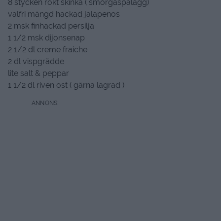
8 stycken rökt skinka ( smörgåspålägg)
valfri mängd hackad jalapenos
2 msk finhackad persilja
1 1/2 msk dijonsenap
2 1/2 dl creme fraiche
2 dl vispgrädde
lite salt & peppar
1 1/2 dl riven ost ( gärna lagrad )