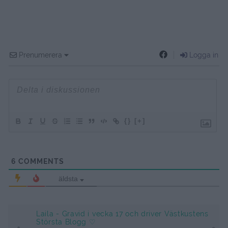
Prenumerera
Logga in
{}
[+]
6
COMMENTS
äldsta
Laila - Gravid i vecka 17 och driver Västkustens
Största Blogg ♡