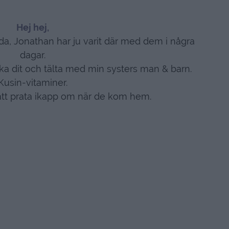
Hej hej,
a, Jonathan har ju varit där med dem i några
dagar.
 åka dit och tälta med min systers man & barn.
Kusin-vitaminer.
att prata ikapp om när de kom hem.