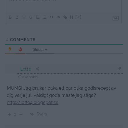
{}
[+]
2
COMMENTS
äldsta
Lotte
8 år sedan
MUMS! Jag brukar baka ett par olika godisrecept av
dig varje jul, väldigt goda måste jag säga?
http://lotte4.blogspot.se
Svara
0