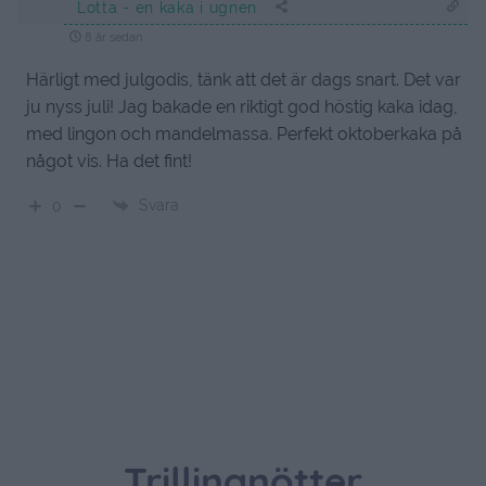
Lotta - en kaka i ugnen
8 år sedan
Härligt med julgodis, tänk att det är dags snart. Det var
ju nyss juli! Jag bakade en riktigt god höstig kaka idag,
med lingon och mandelmassa. Perfekt oktoberkaka på
något vis. Ha det fint!
Svara
0
Trillingnötter