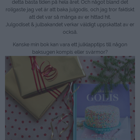
detta bästa tiden på hela året. Och något bland det
roligaste jag vet är att baka julgodis, och jag tror faktiskt
att det var så många av er hittad hit.
Julgodiset & julbakandet verkar väldigt uppskattat av er
också.
Kanske min bok kan vara ett julklapptips till någon
baksugen kompis eller svärmor?