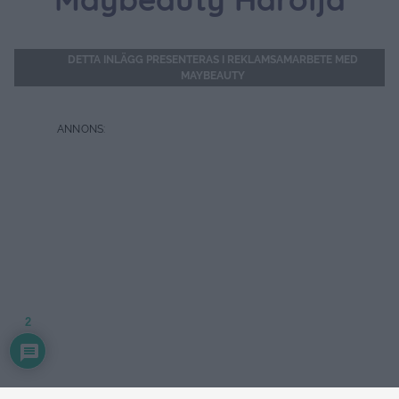
Maybeauty Hårolja
DETTA INLÄGG PRESENTERAS I REKLAMSAMARBETE MED
MAYBEAUTY
2