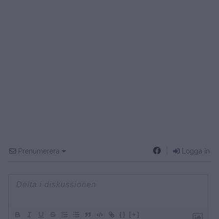
Prenumerera
Logga in
{}
[+]