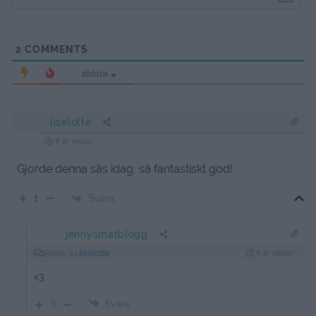
2
COMMENTS
äldsta
liselotte
8 år sedan
Gjorde denna sås idag, så fantastiskt god!
Svara
1
jennysmatblogg
Reply to
liselotte
8 år sedan
<3
0
Svara