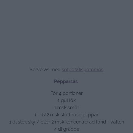
Serveras med
sötpotatispommes
Pepparsås
För 4 portioner
1 gul lök
1 msk smör
1 – 1/2 msk stött rose peppar
1 dl stek sky / eller 2 msk koncentrerad fond + vatten
4 dl grädde