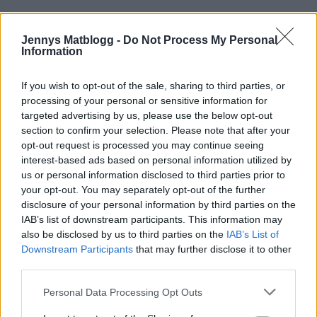
Jennys Matblogg -
Do Not Process My Personal
Information
Hej,
If you wish to opt-out of the sale, sharing to third parties, or
processing of your personal or sensitive information for
Tänkte skriva om våra sista dagar i Hong Kong som vi i
targeted advertising by us, please use the below opt-out
section to confirm your selection. Please note that after your
och för sig mest spenderade vid poolen samt på stan.
opt-out request is processed you may continue seeing
Vi hade lätt kunnat stanna ett par dagar till, men det är
interest-based ads based on personal information utilized by
skola och jobb som sätter stopp. Fast vi fick 8 fantastiska
us or personal information disclosed to third parties prior to
dagar så vi är sjukt nöjda över hela resan. När jag sitter
your opt-out. You may separately opt-out of the further
där på ålderdomshemmet i min gungstol så kommer
disclosure of your personal information by third parties on the
jag att tänka på denna resan, det är jag säker på.
IAB’s list of downstream participants. This information may
also be disclosed by us to third parties on the
IAB’s List of
Downstream Participants
that may further disclose it to other
third parties.
Personal Data Processing Opt Outs