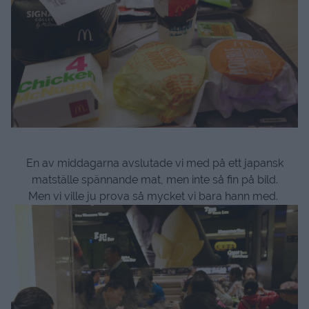
En av middagarna avslutade vi med på ett japansk
matställe spännande mat, men inte så fin på bild.
Men vi ville ju prova så mycket vi bara hann med.