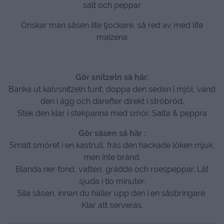
salt och peppar
Önskar man såsen lite tjockare, så red av med lite
maizena
Gör snitzeln så här:
Banka ut kalvsnitzeln tunt, doppa den sedan i mjöl, vänd
den i ägg och därefter direkt i ströbröd.
Stek den klar i stekpanna med smör. Salta & peppra
Gör såsen så här :
Smält smöret i en kastrull, fräs den hackade löken mjuk,
men inte bränd.
Blanda ner fond, vatten, grädde och roespeppar. Låt
sjuda i tio minuter.
Sila såsen, innan du häller upp den i en såsbringare.
Klar att serveras.