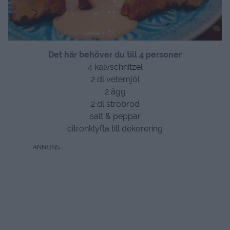
Det här behöver du till 4 personer
4 kalvschnitzel
2 dl vetemjöl
2 ägg
2 dl ströbröd
salt & peppar
citronklyfta till dekorering