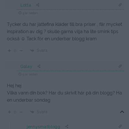
Lotta
9 år sedan
Tycker du har jättefina kläder till bra priser , får mycket
inspiration av dig ? skulle gärna vilja ha lite smink tips
också ☺ Tack för en underbar blogg kram
Svara
0
Gūlay
9 år sedan
Hej hej
Vilka vann din bok? Har du skrivit här på din blogg? Ha
en underbar söndag
Svara
0
jennysmatblogg