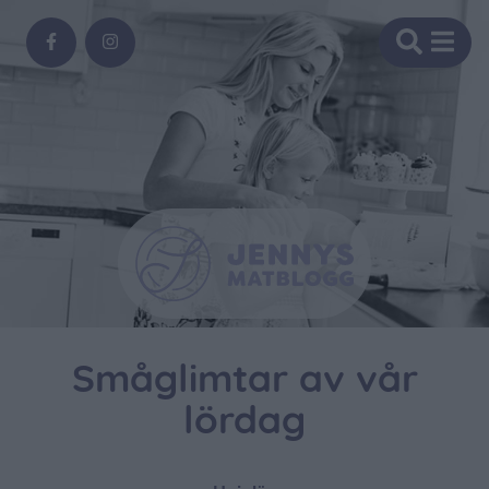
Småglimtar av vår
lördag