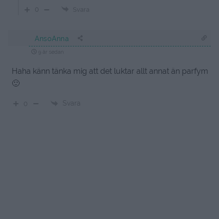
0
Svara
AnsoAnna
9 år sedan
Haha känn tänka mig att det luktar allt annat än parfym
🙂
Svara
0