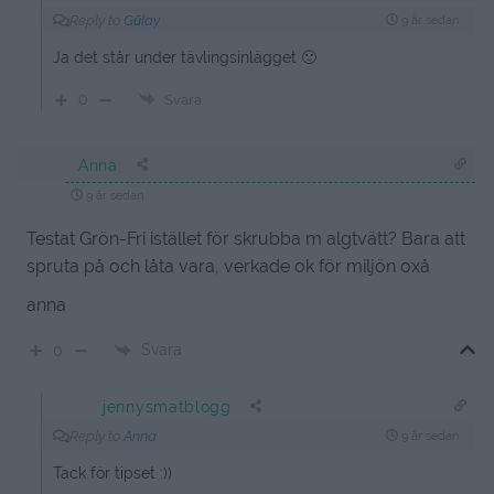
Reply to
Gūlay
9 år sedan
Ja det står under tävlingsinlägget 🙂
0
Svara
Anna
9 år sedan
Testat Grön-Fri istället för skrubba m algtvätt? Bara att
spruta på och låta vara, verkade ok för miljön oxå
anna
Svara
0
jennysmatblogg
Reply to
Anna
9 år sedan
Tack för tipset :))