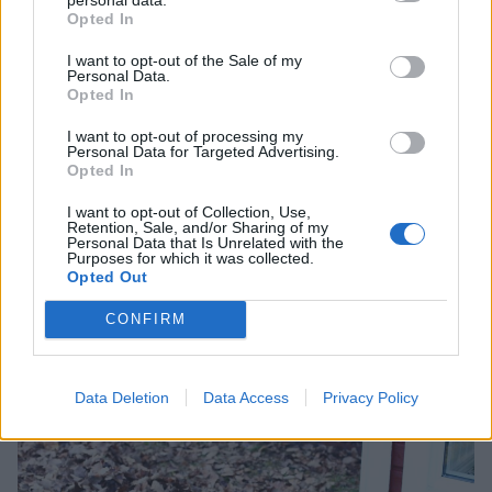
Opted In
I want to opt-out of the Sale of my
Mina rabatter lyckades jag räfsa fram, har så mycket löv
Personal Data.
i dem att inga påskliljor eller kokusar lyckats komma
Opted In
fram.
I want to opt-out of processing my
Men ska försöka påminna mig själv till nästa år(!!!) att det
Personal Data for Targeted Advertising.
inte är en bra ide att sprida ut hönsgödsel när vi ska vara
Opted In
utomhus. Bättre att göra det samma sag som vi åker
I want to opt-out of Collection, Use,
hem. För det doftar inte parfym direkt, men nu håller jag
Retention, Sale, and/or Sharing of my
Personal Data that Is Unrelated with the
verkligen tummarna att våra trötta äppelträd & rosor
Purposes for which it was collected.
ska blomma ordentligt. 50 liter hönsgödsel borde göra
Opted Out
lite skillnad. Eller?
CONFIRM
Data Deletion
Data Access
Privacy Policy