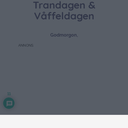
Trandagen &
Våffeldagen
Godmorgon,
11