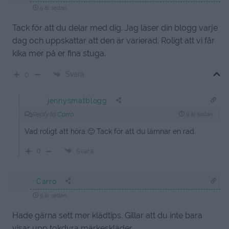
9 år sedan
Tack för att du delar med dig. Jag läser din blogg varje
dag och uppskattar att den är varierad. Roligt att vi får
kika mer på er fina stuga.
Svara
0
jennysmatblogg
Reply to
Carro
9 år sedan
Vad roligt att höra 🙂 Tack för att du lämnar en rad.
0
Svara
Carro
9 år sedan
Hade gärna sett mer klädtips. Gillar att du inte bara
visar upp tokdyra märkeskläder