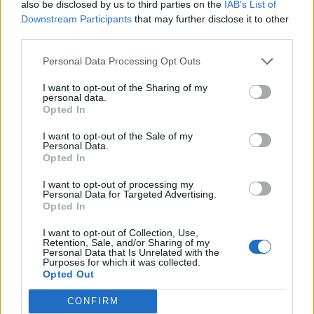
also be disclosed by us to third parties on the
IAB’s List of
Downstream Participants
that may further disclose it to other
third parties.
Personal Data Processing Opt Outs
I want to opt-out of the Sharing of my
personal data.
Opted In
I want to opt-out of the Sale of my
Personal Data.
Opted In
I want to opt-out of processing my
Personal Data for Targeted Advertising.
Medan jag har grävt och räfsat har min duktiga man
Opted In
snickrat ihop ett bord, bara sådär.
I want to opt-out of Collection, Use,
Vårt gamla ( till vänster ) ingick i husköpet, och var i rätt
Retention, Sale, and/or Sharing of my
Personal Data that Is Unrelated with the
dåligt skick redan då. Men konstruktionen funkar bra, så
Purposes for which it was collected.
vi byggde bara för enkelhetens skull ett precis likadant.
Opted Out
Det är långt och rymmer lätt en 12-14 platser. Om någon
CONFIRM
undrade över priset för hemmabygget inklusive färg så