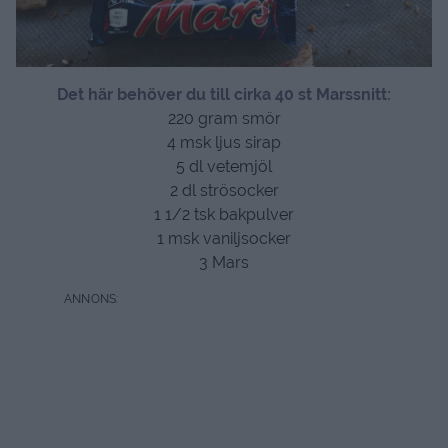
Det här behöver du till cirka 40 st Marssnitt:
220 gram smör
4 msk ljus sirap
5 dl vetemjöl
2 dl strösocker
1 1/2 tsk bakpulver
1 msk vaniljsocker
3 Mars