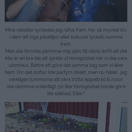
Mina rabatter lyckades jag räfsa fram, har så mycket löv
i dem att inga påskliljor eller kokusar lyckats komma
fram.
Men ska försöka påminna mig själv till nästa år(!!!) att det
inte är en bra ide att sprida ut hönsgödsel när vi ska vara
utomhus. Bättre att göra det samma sag som vi åker
hem. För det doftar inte parfym direkt, men nu håller jag
verkligen tummarna att våra trötta äppelträd & rosor
ska blomma ordentligt. 50 liter hönsgödsel borde göra
lite skillnad. Eller?