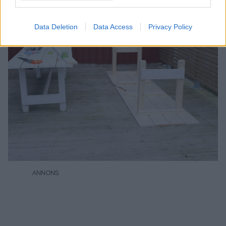
hamnade det runt tusenlappen.
Data Deletion
Data Access
Privacy Policy