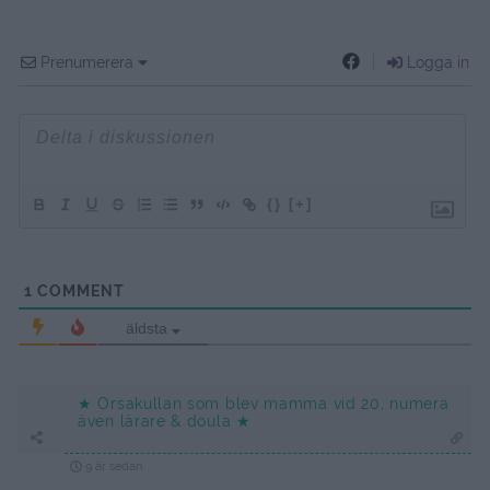
Prenumerera
Logga in
{}
[+]
1
COMMENT
äldsta
★ Orsakullan som blev mamma vid 20, numera
även lärare & doula ★
9 år sedan