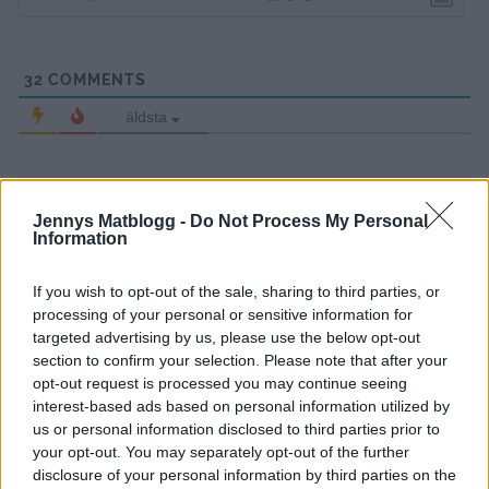
32
COMMENTS
äldsta
Cilla
Jennys Matblogg -
Do Not Process My Personal
9 år sedan
Information
Superfint!!!!! Tänk att det fanns en tid för inte så länge
sedan som man inte skulle ha några gardiner… kollade
If you wish to opt-out of the sale, sharing to third parties, or
processing of your personal or sensitive information for
på bilder från vårt hus då. Såg ut som om vi bodde i ett
targeted advertising by us, please use the below opt-out
renoveringsobjekt som inte var klart. Mycket mysigare
section to confirm your selection. Please note that after your
nu.
opt-out request is processed you may continue seeing
interest-based ads based on personal information utilized by
Svara
0
us or personal information disclosed to third parties prior to
your opt-out. You may separately opt-out of the further
disclosure of your personal information by third parties on the
jennysmatblogg