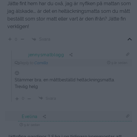
Jätte fint hem har du oxå, jag är nyfiken på mattan som
jag älskade…. är det en heltäckningsmatta som du mått
beställt som stor matt eller vart är den ifrån? Jätte fin
verkligen!
Svara
0
jennysmatblogg
Reply to
Camilla
9 år sedan
🙂
Stämmer bra, en måttbeställd heltäckningsmatta.
Trevlig helg
0
Svara
Evelina
9 år sedan
Jättefina gardiner ? Såg i en tidigare kommentar att