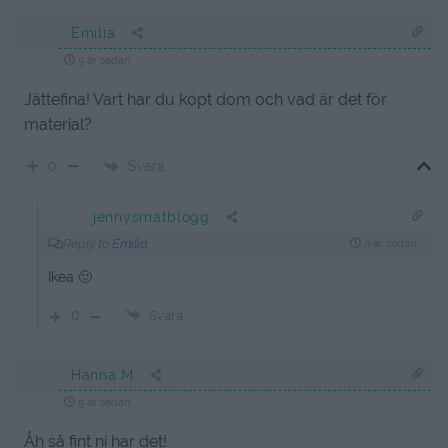
Emilia
9 år sedan
Jättefina! Vart har du köpt dom och vad är det för
material?
Svara
0
jennysmatblogg
Reply to
Emilia
9 år sedan
Ikea 🙂
0
Svara
Hanna M
9 år sedan
Åh så fint ni har det!