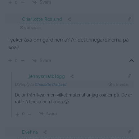
Svara
0
Charlotte Roslund
9 år sedan
Tycker åxå om gardinerna? Är det linnegardinerna på
Ikea?
Svara
0
jennysmatblogg
Reply to
Charlotte Roslund
9 år sedan
De är från Ikea, men vilket material är jag osäker på. De är
rätt så tjocka och tunga 🙂
0
Svara
Evelina