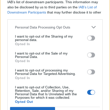
IAB’s list of downstream participants. This information may
Reply to
Cilla
9 år sedan
also be disclosed by us to third parties on the
IAB’s List of
Ja, det blir så mkt mysigare
Downstream Participants
that may further disclose it to other
third parties.
0
Svara
Personal Data Processing Opt Outs
Therese
I want to opt-out of the Sharing of my
personal data.
9 år sedan
Opted In
Snygga gardiener! Var har du köpt dem?
I want to opt-out of the Sale of my
Personal Data.
Opted In
Svara
0
I want to opt-out of processing my
Personal Data for Targeted Advertising.
jennysmatblogg
Opted In
Reply to
Therese
9 år sedan
I want to opt-out of Collection, Use,
Ikea 🙂 Tack snälla
Retention, Sale, and/or Sharing of my
Personal Data that Is Unrelated with the
Purposes for which it was collected.
0
Svara
Opted Out