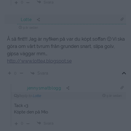
0
Svara
Lotte
9 år sedan
Å så fint!!! Jag är nyfiken på var du köpt soffan 🙂 Vi ska
göra om vårt tvrum från grunden snart, slipa golv,
gipsa väggar mm…
http://www.lotte4.blogspot.se
Svara
0
jennysmatblogg
Reply to
Lotte
9 år sedan
Tack <3
Köpte den på Mio
0
Svara