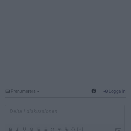
Prenumerera
Logga in
{}
[+]