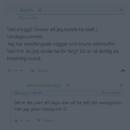
Berith
9 år sedan
Vad snyggt! Önskar att jag kunde ha blått i
vardagsrummet.
Jag har sandfärgade väggar och bruna skinnsoffor.
Vad tror du jag skulle ha för färg? Du är så duktig på
inredning också
Svara
0
jennysmatblogg
Reply to
Berith
9 år sedan
Det är lite svårt att säga utan att ha sett ditt vardagsrum,
men jag gillar mossgrönt 🙂
0
Svara