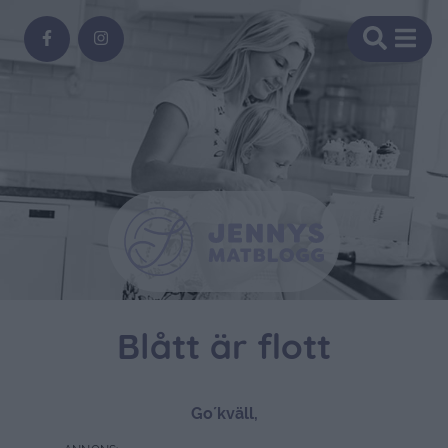
Blått är flott
Go´kväll,