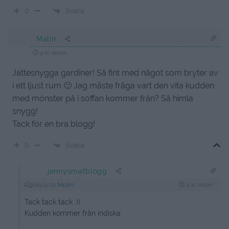
Svara
0
Malin
9 år sedan
Jättesnygga gardiner! Så fint med något som bryter av
i ett ljust rum 🙂 Jag måste fråga vart den vita kudden
med mönster på i soffan kommer från? Så himla
snygg!
Tack för en bra blogg!
Svara
0
jennysmatblogg
Reply to
Malin
9 år sedan
Tack tack tack :))
Kudden kommer från indiska