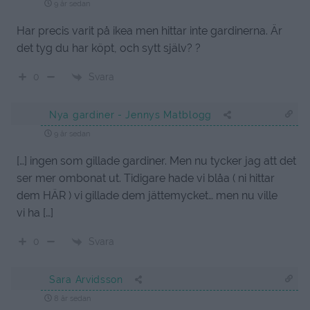
9 år sedan
Har precis varit på ikea men hittar inte gardinerna. Är
det tyg du har köpt, och sytt själv? ?
Svara
0
Nya gardiner - Jennys Matblogg
9 år sedan
[…] ingen som gillade gardiner. Men nu tycker jag att det
ser mer ombonat ut. Tidigare hade vi blåa ( ni hittar
dem HÄR ) vi gillade dem jättemycket… men nu ville
vi ha […]
Svara
0
Sara Arvidsson
8 år sedan