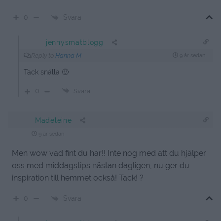
Svara
0
jennysmatblogg
Reply to
Hanna M
9 år sedan
Tack snälla 🙂
0
Svara
Madeleine
9 år sedan
Men wow vad fint du har!! Inte nog med att du hjälper
oss med middagstips nästan dagligen, nu ger du
inspiration till hemmet också! Tack! ?
Svara
0