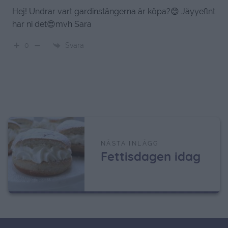
Hej! Undrar vart gardinstängerna är köpa?😊 Jäyyeflnt
har ni det😍mvh Sara
Svara
0
NÄSTA INLÄGG
Fettisdagen idag