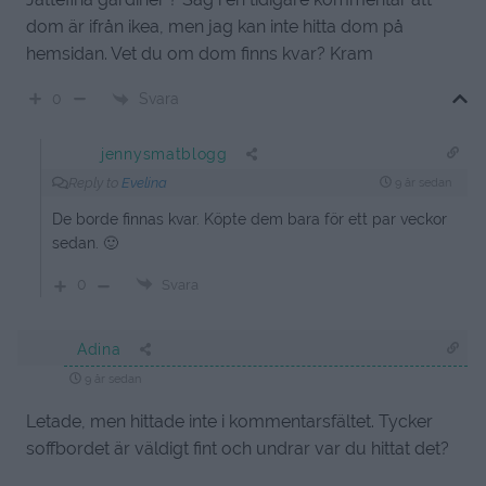
dom är ifrån ikea, men jag kan inte hitta dom på
hemsidan. Vet du om dom finns kvar? Kram
Svara
0
jennysmatblogg
Reply to
Evelina
9 år sedan
De borde finnas kvar. Köpte dem bara för ett par veckor
sedan. 🙂
0
Svara
Adina
9 år sedan
Letade, men hittade inte i kommentarsfältet. Tycker
soffbordet är väldigt fint och undrar var du hittat det?