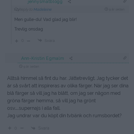
jennysmatblogg
Reply to
Madeleine
9 år sedan
Men gulle-du! Vad glad jag blir!
Trevlig onsdag
0
Svara
Ann-Kristin Egmalm
9 år sedan
Alltså himmel så fint du har. Jättetrevligt. Jag tycker det
är så svårt att inspireras av olika färger. När jag ser dina
blå färger så vill jag ha blått, om jag ser någon med
gröna färger hemma, så vill jag ha grönt
osv…..supernajs i alla fall.
Jag undrar var du köpt din tvbänk och rumsbordet?
Svara
0