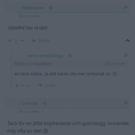
Madeleine
9 år sedan
Jättefint har ni det!
Svara
0
jennysmatblogg
Reply to
Madeleine
9 år sedan
en tack snälla. Ja det känns lite mer ombonat nu. 🙂
0
Svara
Camilla
9 år sedan
Tack för en jätte inspirerande och god blogg. Använder
mig ofta av den 😉