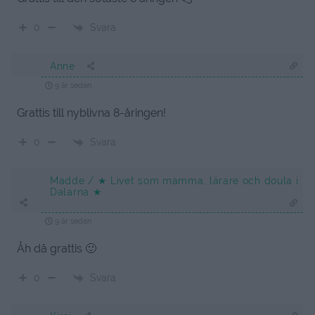
Svara
0
Anne
9 år sedan
Grattis till nyblivna 8-åringen!
Svara
0
Madde / ★ Livet som mamma, lärare och doula i
Dalarna ★
9 år sedan
Åh då grattis 🙂
Svara
0