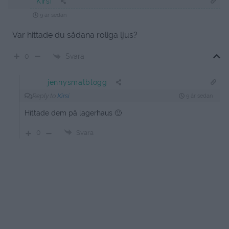
Kirsi
9 år sedan
Var hittade du sådana roliga ljus?
Svara
0
jennysmatblogg
Reply to
Kirsi
9 år sedan
Hittade dem på lagerhaus 🙂
0
Svara