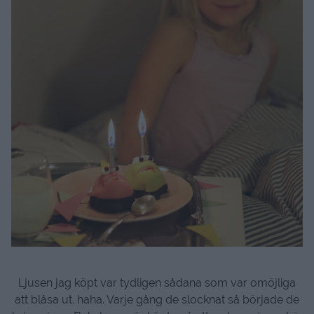
Ljusen jag köpt var tydligen sådana som var omöjliga
att blåsa ut. haha. Varje gång de slocknat så började de