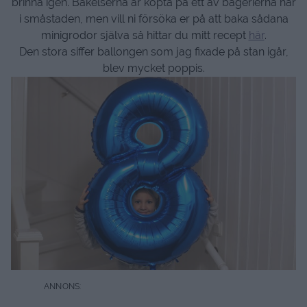
brinna igen. Bakelserna är köpta på ett av bagerierna här
i småstaden, men vill ni försöka er på att baka sådana
minigrodor själva så hittar du mitt recept
här
.
Den stora siffer ballongen som jag fixade på stan igår,
blev mycket poppis.