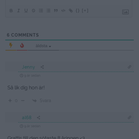
{}
[+]
6
COMMENTS
äldsta
Jenny
9 år sedan
Så lik dig hon är!
Svara
0
al68
9 år sedan
Grattis till den sötaste 8 åringen <3