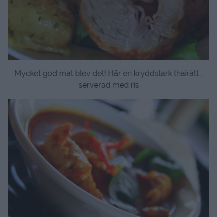
Mycket god mat blev det! Här en kryddstark thairätt ,
serverad med ris