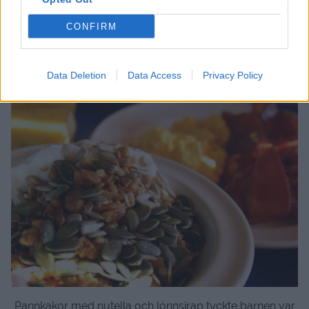
CONFIRM
Och även stekt bacon , äggröra och krämig yougurt
med nötter hamnade på mina tallrikar
Data Deletion
Data Access
Privacy Policy
Pannkakor med nutella och lönnsirap tyckte barnen var