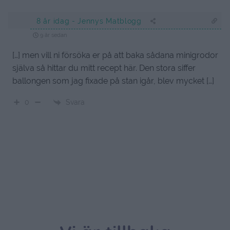
8 år idag - Jennys Matblogg
9 år sedan
[…] men vill ni försöka er på att baka sådana minigrodor
själva så hittar du mitt recept här. Den stora siffer
ballongen som jag fixade på stan igår, blev mycket […]
Svara
0