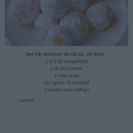
Det här behöver du till 25- 28 bitar :
2 1/2 dl vispgrädde
3 dl strösocker
3 msk sirap
150 gram vit choklad
1 kuvert med saffran