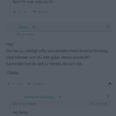
Tack för svar, söta du 🙂
0
Svara
Bella
9 år sedan
Hej!
Du har ju väldigt ofta samarbete med diverse företag.
Vad händer om du inte gillar deras produkt?
Sannolikt borde det ju hända då och då…
/Bella
Svara
0
jennysmatblogg
Reply to
Bella
9 år sedan
Hej Bella,