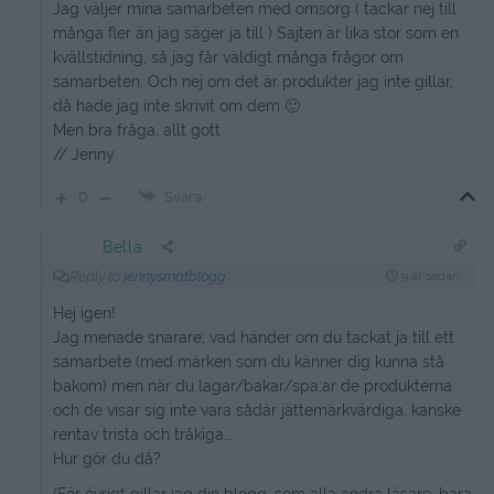
Jag väljer mina samarbeten med omsorg ( tackar nej till
många fler än jag säger ja till ) Sajten är lika stor som en
kvällstidning, så jag får väldigt många frågor om
samarbeten. Och nej om det är produkter jag inte gillar,
då hade jag inte skrivit om dem 🙂
Men bra fråga, allt gott
// Jenny
0
Svara
Bella
Reply to
jennysmatblogg
9 år sedan
Hej igen!
Jag menade snarare; vad händer om du tackat ja till ett
samarbete (med märken som du känner dig kunna stå
bakom) men när du lagar/bakar/spa:ar de produkterna
och de visar sig inte vara sådär jättemärkvärdiga, kanske
rentav trista och tråkiga…
Hur gör du då?