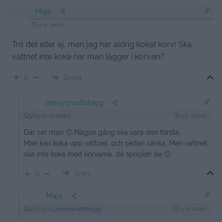
Maja
9 år sedan
Tro det eller ej, men jag har aldrig kokat korv! Ska
vattnet inte koka när man lägger i korven?
Svara
0
jennysmatblogg
Reply to
Maja
9 år sedan
Där ser man 🙂 Någon gång ska vara den första.
Man kan koka upp vattnet, och sedan sänka. Men vattnet
ska inte koka med korvarna, då spricker de 🙂
0
Svara
Maja
Reply to
jennysmatblogg
9 år sedan