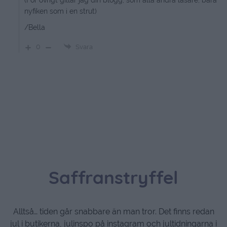
(För övrigt gillar jag din blogg, som alla andra läsare, bara
nyfiken som i en strut)
/Bella
0
Svara
Saffranstryffel
Alltså… tiden går snabbare än man tror. Det finns redan
jul i butikerna, julinspo på instagram och jultidningarna i