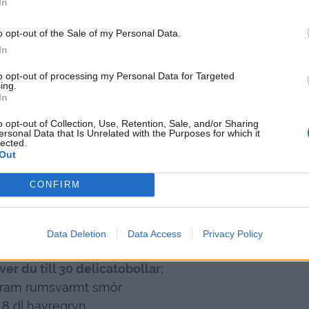
In
o opt-out of the Sale of my Personal Data.
In
to opt-out of processing my Personal Data for Targeted
ing.
In
o opt-out of Collection, Use, Retention, Sale, and/or Sharing
ersonal Data that Is Unrelated with the Purposes for which it
lected.
Out
CONFIRM
Data Deletion
Data Access
Privacy Policy
er du till 30 delicatobollar:
gram rumsvarmt smör
8 dl havregryn