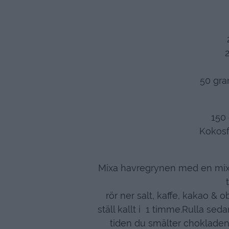
50 gra
150
Kokosf
Mixa havregrynen med en mixer
rör ner salt, kaffe, kakao &
ställ kallt i 1 timme.Rulla sed
tiden du smälter chokladen