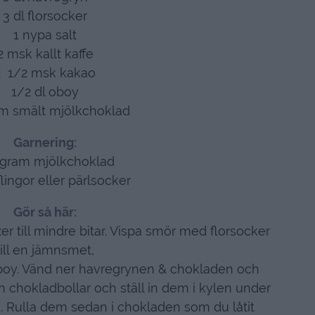
3 dl florsocker
1 nypa salt
2 msk kallt kaffe
2 1/2 msk kakao
1/2 dl oboy
m smält mjölkchoklad
Garnering:
 gram mjölkchoklad
lingor eller pärlsocker
Gör så här:
 till mindre bitar. Vispa smör med florsocker
till en jämnsmet,
 oboy. Vänd ner havregrynen & chokladen och
an chokladbollar och ställ in dem i kylen under
. Rulla dem sedan i chokladen som du låtit