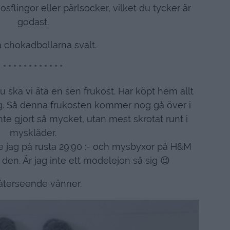
sflingor eller pärlsocker, vilket du tycker är
godast.
 chokadbollarna svalt.
* * * * * * * * * * * *
 ska vi äta en sen frukost. Har köpt hem allt
gg. Så denna frukosten kommer nog gå över i
te gjort så mycket, utan mest skrotat runt i
myskläder.
e jag på rusta 29:90 :- och mysbyxor på H&M
 den. Är jag inte ett modelejon så sig 😉
återseende vänner.