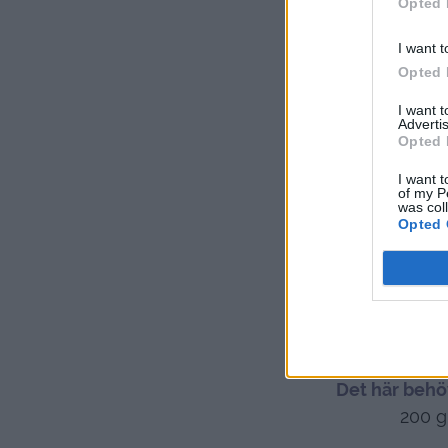
Opted 
I want t
Opted 
I want 
Advertis
Opted 
I want t
of my P
was col
Opted 
Det här behöv
200 