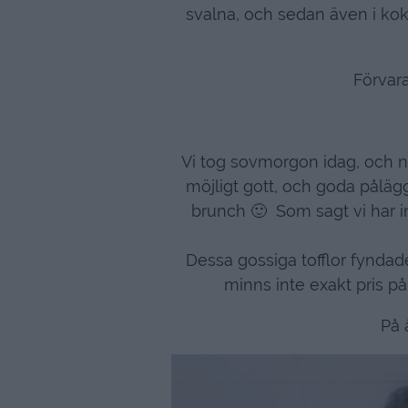
svalna, och sedan även i koko
Förvara
Vi tog sovmorgon idag, och nu
möjligt gott, och goda pålä
brunch 🙂 Som sagt vi har in
Dessa gossiga tofflor fyndad
minns inte exakt pris på
På 