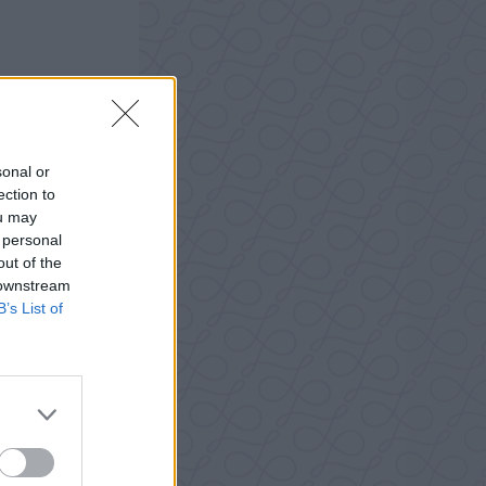
sonal or
ection to
ou may
 personal
out of the
 downstream
B’s List of