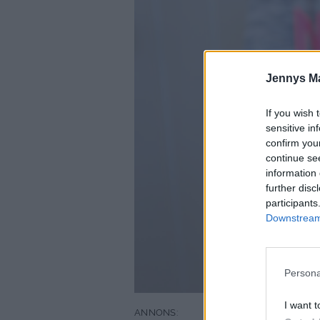
Jennys M
If you wish 
sensitive in
confirm you
continue se
information 
further disc
participants
Downstream 
Persona
I want t