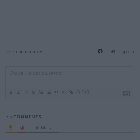
Prenumerera
Logga in
{}
[+]
14
COMMENTS
äldsta