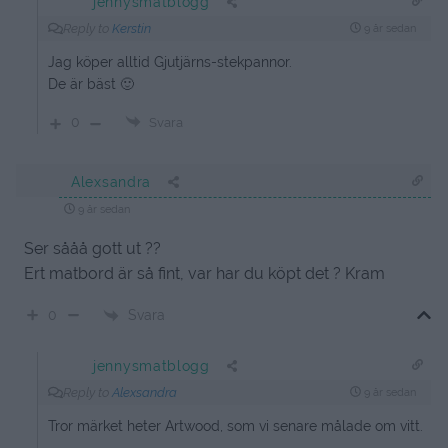
jennysmatblogg
Reply to
Kerstin
9 år sedan
Jag köper alltid Gjutjärns-stekpannor.
De är bäst 🙂
0
Svara
Alexsandra
9 år sedan
Ser sååå gott ut ??
Ert matbord är så fint, var har du köpt det ? Kram
Svara
0
jennysmatblogg
Reply to
Alexsandra
9 år sedan
Tror märket heter Artwood, som vi senare målade om vitt.