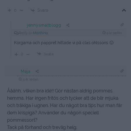
Svara
0
jennysmatblogg
Reply to
Marthina
9 år sedan
Korgarna och pappret hittade vi på clas ohlssons 🙂
0
Svara
Maja
9 år sedan
Åååhh, vilken bra idé!! Gör nästan aldrig pommes
hemma. Har ingen fritös och tycker att de blir mjuka
och tråkiga i ugnen. Har du något bra tips hur man får
dem krispiga? Använder du någon speciell
pommessort?
Tack på förhand och trevlig helg.