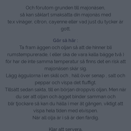
Och förutom grunden till majonäsen,
så kan såklart smaksätta din majonäs med
te.x vinäger, citron, cayenne eller vad just du tycker är
gott.
Gör så här :
Ta fram äggen och oljan så att de hinner bli
rumstempurerade, ( eller ska de vara kalla bägge två )
för har de inte samma temperatur så finns det en risk att
majonäsen skär sig.
Lägg äggulorna i en skål och , häll över senap , salt och
peppar och vispa det fluffigt.
Tillsätt sedan sakta, till en början droppvis oljan. Men när
du ser att oljan och ägget binder samman och
blir tjockare så kan du hälla i mer åt gången, viktigt att
vispa hela tiden med elvispen.
När all olja är i så är den färdig.
Klar att servera.