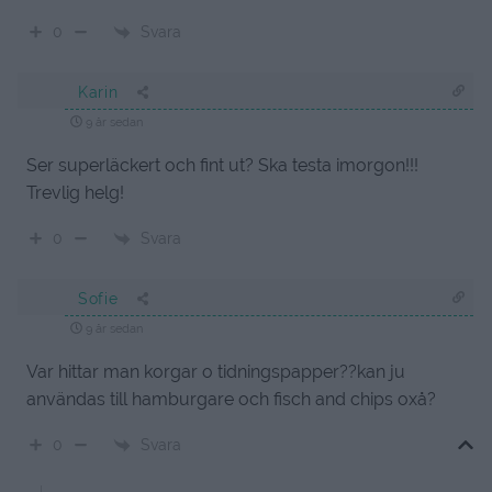
Svara
0
Karin
9 år sedan
Ser superläckert och fint ut? Ska testa imorgon!!!
Trevlig helg!
Svara
0
Sofie
9 år sedan
Var hittar man korgar o tidningspapper??kan ju
användas till hamburgare och fisch and chips oxå?
Svara
0