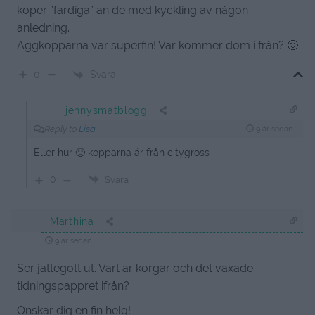
köper ”färdiga” än de med kyckling av någon
anledning.
Äggkopparna var superfin! Var kommer dom i från? 🙂
Svara
0
jennysmatblogg
Reply to
Lisa
9 år sedan
Eller hur 🙂 kopparna är från citygross
0
Svara
Marthina
9 år sedan
Ser jättegott ut. Vart är korgar och det vaxade
tidningspappret ifrån?
Önskar dig en fin helg!