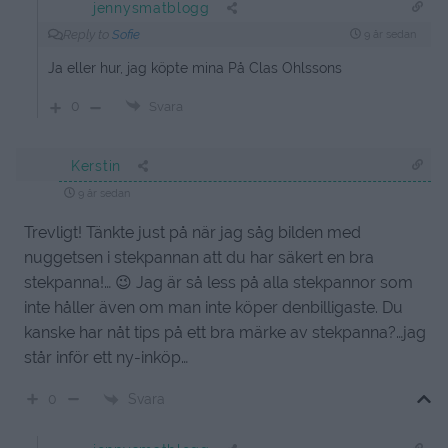
jennysmatblogg
Reply to
Sofie
9 år sedan
Ja eller hur, jag köpte mina På Clas Ohlssons
0
Svara
Kerstin
9 år sedan
Trevligt! Tänkte just på när jag såg bilden med
nuggetsen i stekpannan att du har säkert en bra
stekpanna!… 😉 Jag är så less på alla stekpannor som
inte håller även om man inte köper denbilligaste. Du
kanske har nåt tips på ett bra märke av stekpanna?…jag
står inför ett ny-inköp…
Svara
0