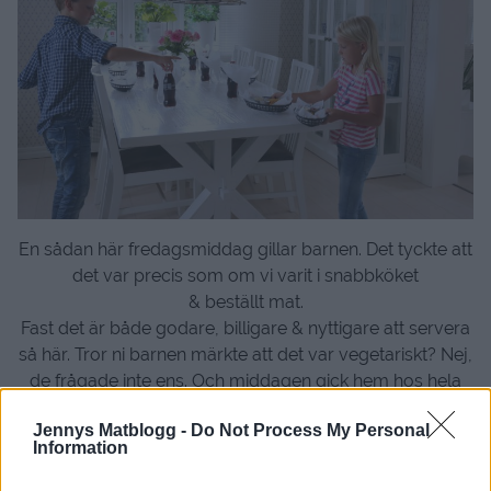
En sådan här fredagsmiddag gillar barnen. Det tyckte att
det var precis som om vi varit i snabbköket
& beställt mat.
Fast det är både godare, billigare & nyttigare att servera
så här. Tror ni barnen märkte att det var vegetariskt? Nej,
de frågade inte ens. Och middagen gick hem hos hela
familjen.
Jennys Matblogg -
Do Not Process My Personal
Information