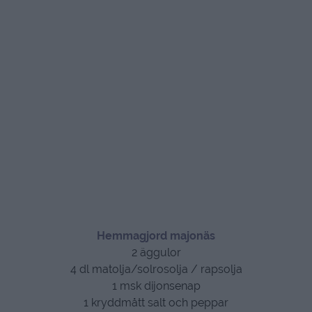
Hemmagjord majonäs
2 äggulor
4 dl matolja/solrosolja / rapsolja
1 msk dijonsenap
1 kryddmått salt och peppar