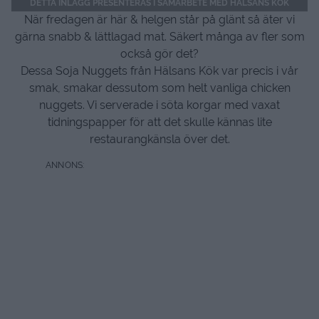
DETTA INLÄGG PRESENTERAS I SAMARBETE MED HÄLSANS KÖK
När fredagen är här & helgen står på glänt så äter vi
gärna snabb & lättlagad mat. Säkert många av fler som
också gör det?
Dessa Soja Nuggets från Hälsans Kök var precis i vår
smak, smakar dessutom som helt vanliga chicken
nuggets. Vi serverade i söta korgar med vaxat
tidningspapper för att det skulle kännas lite
restaurangkänsla över det.