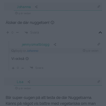
Johanna
9 år sedan
Älskar de där nuggetsen! 🙂
Svara
0
jennysmatblogg
Reply to
Johanna
9 år sedan
Vi också 🙂
0
Svara
Lisa
9 år sedan
Blir super-sugen på att testa de där Nuggetsarna.
Känns på något vis bättre med vegetariska om man