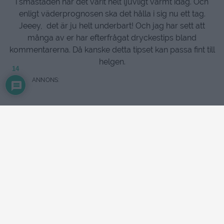
i småstaden har det varit helt ljuvligt varmt idag. Och
enligt väderprognosen ska det hålla i sig nu ett tag.
Jeeey, det är ju helt underbart! Och jag har sett att
många av er har efterfrågat dryckestips bland
kommentarerna. Då kanske detta tipset kan passa fint till
helgen.
14