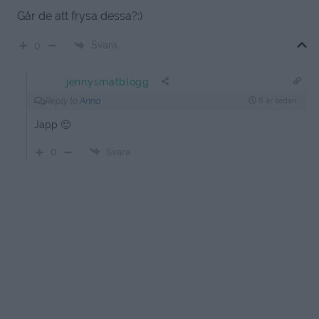
Går de att frysa dessa?:)
Svara
0
jennysmatblogg
Reply to
Anna
8 år sedan
Japp 🙂
0
Svara