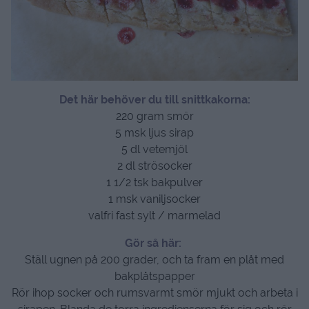
Det här behöver du till snittkakorna:
220 gram smör
5 msk ljus sirap
5 dl vetemjöl
2 dl strösocker
1 1/2 tsk bakpulver
1 msk vaniljsocker
valfri fast sylt / marmelad
Gör så här:
Ställ ugnen på 200 grader, och ta fram en plåt med
bakplåtspapper
Rör ihop socker och rumsvarmt smör mjukt och arbeta i