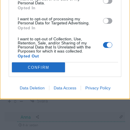
Personal Data.
nog vänta ett tag till på det.
Opted In
Dessa mjuka kakor med blåbär och kardemumma är
I want to opt-out of processing my
en storfavorit
http://mat-
Personal Data for Targeted Advertising.
ro.blogspot.se/2011/08/blabarsrutor-med-
Opted In
kardemummakrisp.html
I want to opt-out of Collection, Use,
Blåbärsbullar med mandelmassa och kardemumma
Retention, Sale, and/or Sharing of my
Personal Data that Is Unrelated with the
är också supergott
http://mat-
Purposes for which it was collected.
Opted Out
ro.blogspot.se/2008/11/blbrsbullar.html
Blåbärspannacotta är en supergod efterrätt
CONFIRM
http://mat-
ro.blogspot.se/2014/06/blabarspannacotta.html
Data Deletion
Data Access
Privacy Policy
Kram Sara
Svara
0
Anna
8 år sedan