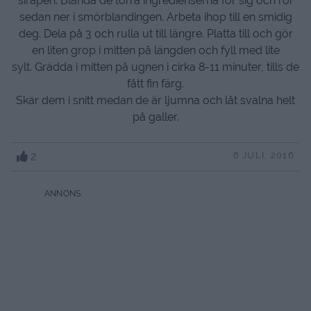
sirapen. Blanda de torra ingredienserna för sig och rör
sedan ner i smörblandingen. Arbeta ihop till en smidig
deg. Dela på 3 och rulla ut till längre. Platta till och gör
en liten grop i mitten på längden och fyll med lite
sylt. Grädda i mitten på ugnen i cirka 8-11 minuter, tills de
fått fin färg.
Skär dem i snitt medan de är ljumna och låt svalna helt
på galler.
2
6 JULI, 2016