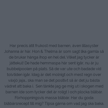
Har precis ätit frukost med barnen, även lillasyster
Johanna är här. Hon & Thelma är som sagt lika gamla så
de brukar hänga ihop en hel del. Vilket jag tycker är
jättekul! De hade hemmaspa här sent igår, nu är ju
bubbelpoolen på plats. Så de var ute och badade vid
tolvtiden igår. Idag är det molnigt och mest regn över
växjö jaja… ska man se det positivt så är det ju bästa
vädret att baka i. Sen tänkte jag ge mig ut i skogen med
barnen (de som tycker det är roligt ) och plocka blåbär.
Förhoppningsvis massa blåbär. Har du goda
blåbärsrecept till mig? Tipsa gärna om vad jag ska baka.