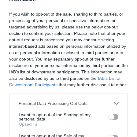
If you wish to opt-out of the sale, sharing to third parties, or
Prenumerera
Logga in
processing of your personal or sensitive information for
targeted advertising by us, please use the below opt-out
section to confirm your selection. Please note that after your
opt-out request is processed you may continue seeing
interest-based ads based on personal information utilized by
us or personal information disclosed to third parties prior to
your opt-out. You may separately opt-out of the further
{}
[+]
disclosure of your personal information by third parties on the
IAB’s list of downstream participants. This information may
also be disclosed by us to third parties on the
IAB’s List of
3
COMMENTS
Downstream Participants
that may further disclose it to other
third parties.
äldsta
Personal Data Processing Opt Outs
I want to opt-out of the Sharing of my
Matro_Sara
personal data.
Opted In
10 år sedan
Vad mysigt med lite blåbärsplockning, här i Luleå får vi
I want to opt-out of the Sale of my