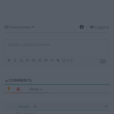
Prenumerera
Logga in
{}
[+]
4
COMMENTS
äldsta
Anneli
10 år sedan