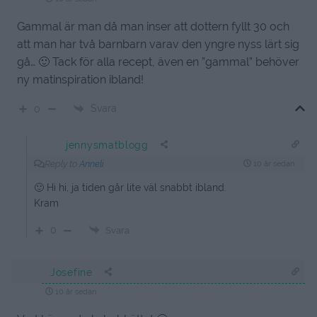
Gammal är man då man inser att dottern fyllt 30 och
att man har två barnbarn varav den yngre nyss lärt sig
gå… 🙂 Tack för alla recept, även en ”gammal” behöver
ny matinspiration ibland!
Svara
0
jennysmatblogg
Reply to
Anneli
10 år sedan
🙂 Hi hi, ja tiden går lite väl snabbt ibland.
Kram
0
Svara
Josefine
10 år sedan