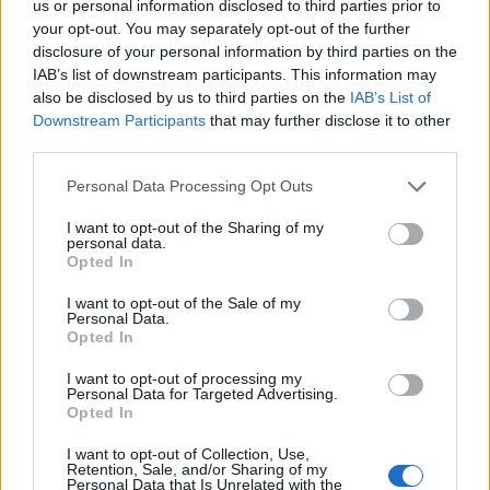
us or personal information disclosed to third parties prior to
your opt-out. You may separately opt-out of the further
disclosure of your personal information by third parties on the
Om en timme ska jag åka och hämta Thelma som haft
IAB’s list of downstream participants. This information may
utedag & börja förbereda för morgondagens
also be disclosed by us to third parties on the
IAB’s List of
skolavslutning….
Downstream Participants
that may further disclose it to other
Fattar inte vart tiden tar vägen nu för tiden. Efter
third parties.
sommarlovet börjar alltså Nomi i 2:an, Melvin i 5:an,
Thelma i 9:an och Jacob sitt 2:a år på gymnasiet !!
Personal Data Processing Opt Outs
Majj Gad vad jag börja bli gammal alltså 🙂
I want to opt-out of the Sharing of my
personal data.
Opted In
0
9 JUNI, 2016
I want to opt-out of the Sale of my
Personal Data.
Opted In
I want to opt-out of processing my
Personal Data for Targeted Advertising.
Opted In
I want to opt-out of Collection, Use,
Retention, Sale, and/or Sharing of my
Personal Data that Is Unrelated with the