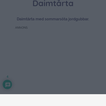
Daimtårta
Daimtårta med sommarsöta jordgubbar.
4