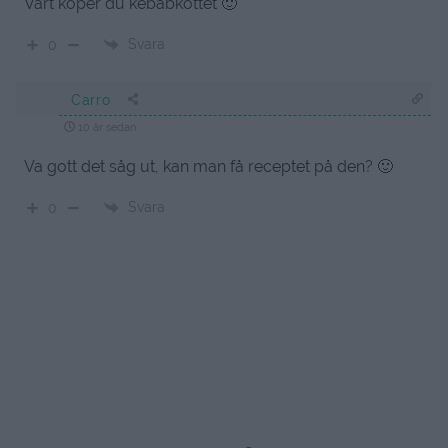
Vart köper du kebabköttet 🙂
Svara
0
Carro
10 år sedan
Va gott det såg ut, kan man få receptet på den? 🙂
Svara
0