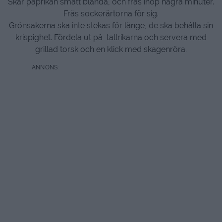
Skär paprikan smått blanda, och fräs ihop några minuter.
Fräs sockerärtorna för sig.
Grönsakerna ska inte stekas för länge, de ska behålla sin
krispighet. Fördela ut på tallrikarna och servera med
grillad torsk och en klick med skagenröra.