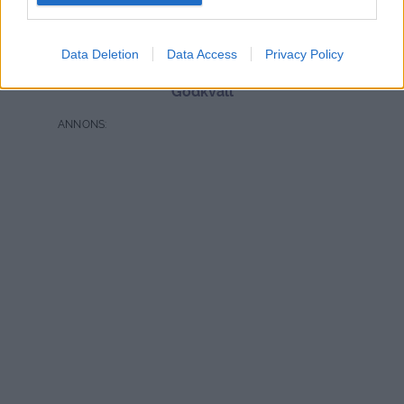
Intervju för Plan
international
Data Deletion
Data Access
Privacy Policy
Godkväll