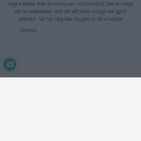
några bilder från broschyren, och jämfört. Det är roligt
att se skillnaden, och att allt jobb vi lagt ner gjort
skillnad. Så här såg lilla stugan ut då vi köpte.