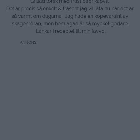
Grillad torsk med fräst paprikapytt.
Det är precis så enkelt & fräscht jag vill äta nu när det är
så varmt om dagarna. Jag hade en köpevaraint av
skagenröran, men hemlagad är så mycket godare.
Länkar i receptet till min favvo.