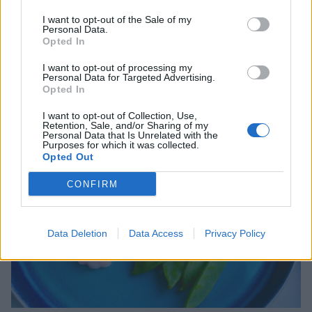
räkorna rinner bort, och tillsätt sedan räkorna räkorna.
Blanda i majonnäs, crème fraîche och rör ihop. Smaka
I want to opt-out of the Sale of my
Personal Data.
av skagenröran med lite salt, peppar och pressad citron.
Opted In
Skagenröran är nu klar att serveras.
Förvaras annars övertäckt i kylskåp fram till servering.
I want to opt-out of processing my
Personal Data for Targeted Advertising.
Opted In
I want to opt-out of Collection, Use,
Retention, Sale, and/or Sharing of my
Personal Data that Is Unrelated with the
Purposes for which it was collected.
Opted Out
CONFIRM
Data Deletion
Data Access
Privacy Policy