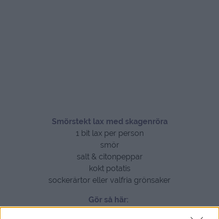
Smörstekt lax med skagenröra
1 bit lax per person
smör
salt & citonpeppar
kokt potatis
sockerärtor eller valfria grönsaker
Gör så här:
Börja med skagenröra här nedan, ställ sedan kallt fram