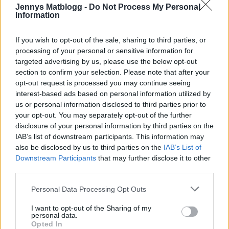
till servering.
Jennys Matblogg -
Do Not Process My Personal
Information
Skala och koka potatis, hetta upp en stekpanna med
smör och stek laxen med salt & peppar.
If you wish to opt-out of the sale, sharing to third parties, or
Servera sedan med alla tillbehören.
processing of your personal or sensitive information for
targeted advertising by us, please use the below opt-out
Skagenröra
section to confirm your selection. Please note that after your
1 kg oskalade räkor
opt-out request is processed you may continue seeing
2 msk hackad färsk dill
interest-based ads based on personal information utilized by
1 dl majonnäs och 1 dl crème fraiche
us or personal information disclosed to third parties prior to
1/2 tsk salt
your opt-out. You may separately opt-out of the further
disclosure of your personal information by third parties on the
1 krm svartpeppar
IAB’s list of downstream participants. This information may
1 tsk pressad citron
also be disclosed by us to third parties on the
IAB’s List of
skalet av citronen
Downstream Participants
that may further disclose it to other
2 msk finhackad rödlök
third parties.
Gör din skagenröra så här:
Personal Data Processing Opt Outs
Tina och skala sedan räkorna. Hacka dill och skala och
I want to opt-out of the Sharing of my
personal data.
hacka rödlök.Se till att den mesta av vätskan från
Opted In