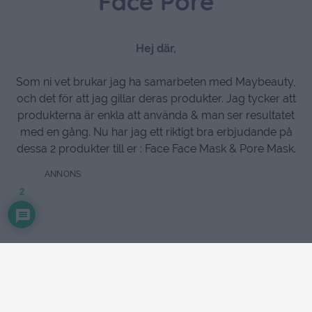
Face Pore
Hej där,
Som ni vet brukar jag ha samarbeten med Maybeauty,
och det för att jag gillar deras produkter. Jag tycker att
produkterna är enkla att använda & man ser resultatet
med en gång. Nu har jag ett riktigt bra erbjudande på
dessa 2 produkter till er : Face Face Mask & Pore Mask.
2