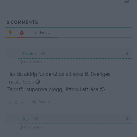
2
COMMENTS
äldsta
Annika
10 år sedan
Har du aldrig funderat på att söka till Sveriges
mästerkock 😉
Tack för superbra blogg, jättekul att läsa 🙂
Svara
0
Jes
10 år sedan