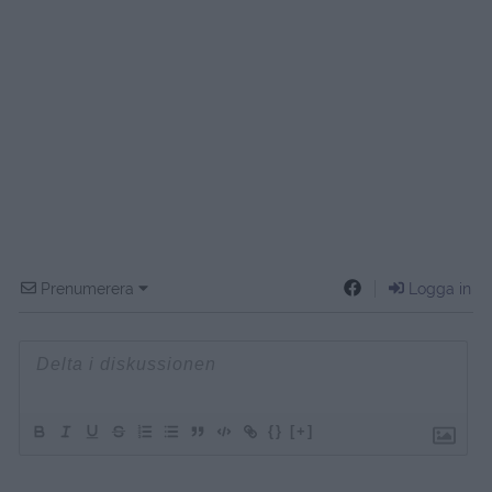
Prenumerera
Logga in
{}
[+]