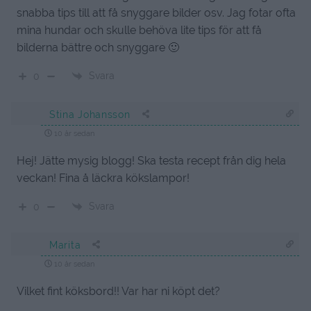
snabba tips till att få snyggare bilder osv. Jag fotar ofta
mina hundar och skulle behöva lite tips för att få
bilderna bättre och snyggare 🙂
Svara
0
Stina Johansson
10 år sedan
Hej! Jätte mysig blogg! Ska testa recept från dig hela
veckan! Fina å läckra kökslampor!
Svara
0
Marita
10 år sedan
Vilket fint köksbord!! Var har ni köpt det?