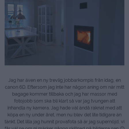
Jag har även en ny trevlig jobbarkompis från idag, en
canon 6D. Eftersom jag inte har någon aning om när mitt
bagage kommer tillbaka och jag har massor med
fotojobb som ska bli klart så var jag tvungen att
inhandla ny kamera. Jag hade väl ändå räknat med att
köpa en ny under året, men nu blev det lite tidigare än
tänkt. Det lilla jag hunnit provafota så är jag supernöjd, vi
får väl se om ni märker någon skillnad på bilderna sen 🙂