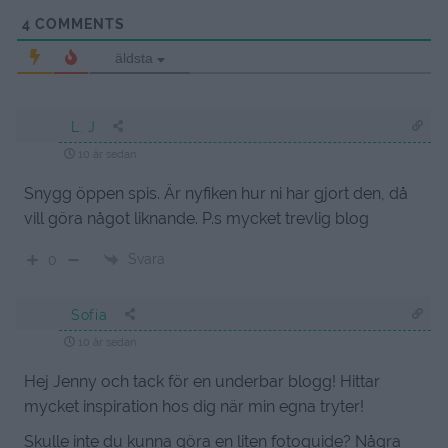
4
COMMENTS
äldsta
L. J
10 år sedan
Snygg öppen spis. Är nyfiken hur ni har gjort den, då
vill göra något liknande. P.s mycket trevlig blog
Svara
0
Sofia
10 år sedan
Hej Jenny och tack för en underbar blogg! Hittar
mycket inspiration hos dig när min egna tryter!
Skulle inte du kunna göra en liten fotoguide? Några