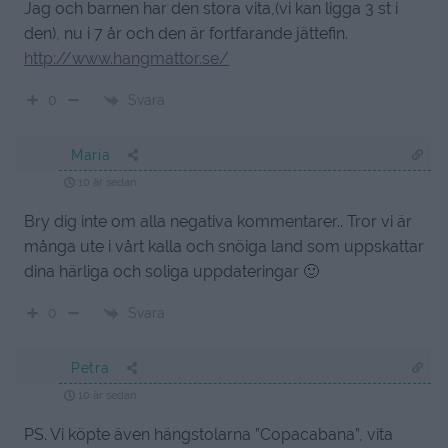
Jag och barnen har den stora vita,(vi kan ligga 3 st i
den), nu i 7 år och den är fortfarande jättefin.
http://www.hangmattor.se/
Svara
0
Maria
10 år sedan
Bry dig inte om alla negativa kommentarer.. Tror vi är
många ute i vårt kalla och snöiga land som uppskattar
dina härliga och soliga uppdateringar 🙂
Svara
0
Petra
10 år sedan
PS. Vi köpte även hängstolarna ”Copacabana”, vita