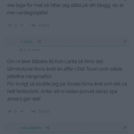
ska laga för mat så hittar jag alltid på din blogg, du är
min vardagshjälte!
Svara
0
Lotta
10 år sedan
Om ni åker tillbaka till Koh Lanta så finns det
(åtminstone förra året) en affär i Old Town som sålde
jättefina hängmattor.
För övrigt så bodde jag på Sivalai förra året och det va
helt fantastiskt. Antar att ni redan provat deras spa,
annars gör det!
Svara
0
elisabeth