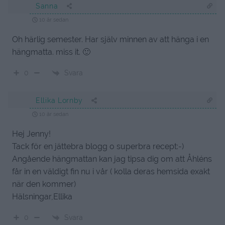
Sanna
10 år sedan
Oh härlig semester. Har själv minnen av att hänga i en
hängmatta. miss it. 🙂
Svara
0
Ellika Lornby
10 år sedan
Hej Jenny!
Tack för en jättebra blogg o superbra recept:-)
Angående hängmattan kan jag tipsa dig om att Åhléns
får in en väldigt fin nu i vår ( kolla deras hemsida exakt
när den kommer)
Hälsningar,Ellika
Svara
0