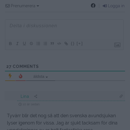
Prenumerera
Logga in
{}
[+]
27
COMMENTS
äldsta
Lina
10 år sedan
Tyvärr blir det nog så att den svenska avundsjukan
lyser igenom för vissa. Jag är sjukt tacksam för dina