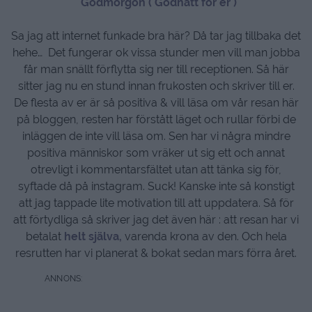
Godmorgon ( Godnatt för er )
Sa jag att internet funkade bra här? Då tar jag tillbaka det
hehe… Det fungerar ok vissa stunder men vill man jobba
får man snällt förflytta sig ner till receptionen. Så här
sitter jag nu en stund innan frukosten och skriver till er.
De flesta av er är så positiva & vill läsa om vår resan här
på bloggen, resten har förstått läget och rullar förbi de
inläggen de inte vill läsa om. Sen har vi några mindre
positiva människor som vräker ut sig ett och annat
otrevligt i kommentarsfältet utan att tänka sig för,
syftade då på instagram. Suck! Kanske inte så konstigt
att jag tappade lite motivation till att uppdatera. Så för
att förtydliga så skriver jag det även här : att resan har vi
betalat
helt själva,
varenda krona av den. Och hela
resrutten har vi planerat & bokat sedan mars förra året.