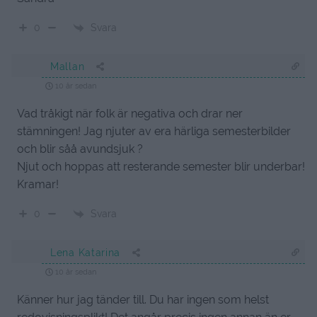
Svara
0
Mallan
10 år sedan
Vad tråkigt när folk är negativa och drar ner
stämningen! Jag njuter av era härliga semesterbilder
och blir såå avundsjuk ?
Njut och hoppas att resterande semester blir underbar!
Kramar!
Svara
0
Lena Katarina
10 år sedan
Känner hur jag tänder till. Du har ingen som helst