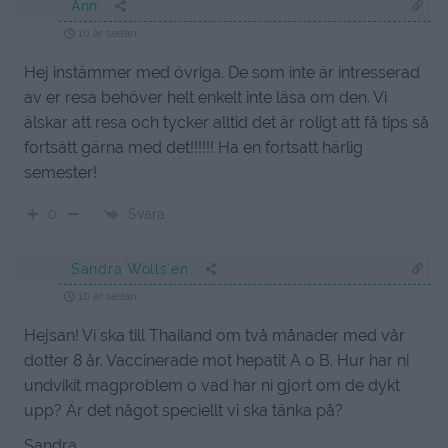
Ann
10 år sedan
Hej instämmer med övriga. De som inte är intresserad
av er resa behöver helt enkelt inte läsa om den. Vi
älskar att resa och tycker alltid det är roligt att få tips så
fortsätt gärna med det!!!!!! Ha en fortsatt härlig
semester!
Svara
0
Sandra Wolls'en
10 år sedan
Hejsan! Vi ska till Thailand om två månader med vår
dotter 8 år. Vaccinerade mot hepatit A o B. Hur har ni
undvikit magproblem o vad har ni gjort om de dykt
upp? Är det något speciellt vi ska tänka på?
Sandra