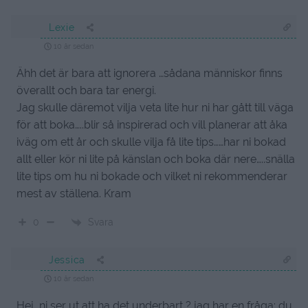
Lexie
10 år sedan
Ähh det är bara att ignorera …sådana människor finns
överallt och bara tar energi.
Jag skulle däremot vilja veta lite hur ni har gått till väga
för att boka…..blir så inspirerad och vill planerar att åka
iväg om ett år och skulle vilja få lite tips……har ni bokad
allt eller kör ni lite på känslan och boka där nere…..snälla
lite tips om hu ni bokade och vilket ni rekommenderar
mest av ställena. Kram
Svara
0
Jessica
10 år sedan
Hej, ni ser ut att ha det underbart ? jag har en fråga: du