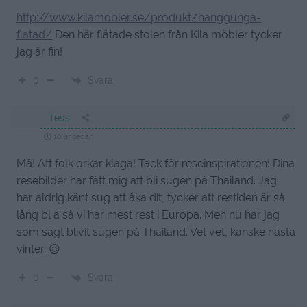
http://www.kilamobler.se/produkt/hanggunga-
flatad/
Den här flätade stolen från Kila möbler tycker
jag är fin!
Svara
0
Tess
10 år sedan
Mä! Att folk orkar klaga! Tack för reseinspirationen! Dina
resebilder har fått mig att bli sugen på Thailand. Jag
har aldrig känt sug att åka dit, tycker att restiden är så
lång bl a så vi har mest rest i Europa. Men nu har jag
som sagt blivit sugen på Thailand. Vet vet, kanske nästa
vinter. 😉
Svara
0