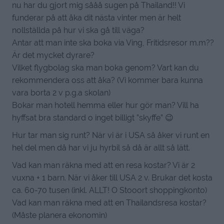
nu har du gjort mig sååå sugen på Thailand!! Vi
funderar på att åka dit nästa vinter men är helt
nollställda på hur vi ska gå till väga?
Antar att man inte ska boka via Ving, Fritidsresor m.m??
Är det mycket dyrare?
Vilket flygbolag ska man boka genom? Vart kan du
rekommendera oss att åka? (Vi kommer bara kunna
vara borta 2 v p.g.a skolan)
Bokar man hotell hemma eller hur gör man? Vill ha
hyffsat bra standard o inget billigt ”skyffe” 😉
Hur tar man sig runt? När vi är i USA så åker vi runt en
hel del men då har vi ju hyrbil så då är allt så lätt.
Vad kan man räkna med att en resa kostar? Vi är 2
vuxna + 1 barn. När vi åker till USA 2 v. Brukar det kosta
ca. 60-70 tusen (inkl. ALLT! O Stooort shoppingkonto)
Vad kan man räkna med att en Thailandsresa kostar?
(Måste planera ekonomin)