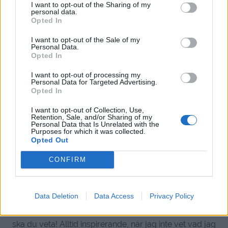
I want to opt-out of the Sharing of my
se något helt annat en stund 🙂 Ha en fortsatt härlig
personal data.
semester!
Opted In
I want to opt-out of the Sale of my
Svara
0
Personal Data.
Opted In
Annika
I want to opt-out of processing my
Personal Data for Targeted Advertising.
10 år sedan
Opted In
Tråkigt med dumma kommentarer men hoppas du
I want to opt-out of Collection, Use,
ändå fortsätter berätta om er resa, det är så roligt att
Retention, Sale, and/or Sharing of my
Personal Data that Is Unrelated with the
läsa och se alla fina bilder!
Purposes for which it was collected.
Opted Out
Svara
0
CONFIRM
Linnea
10 år sedan
Data Deletion
Data Access
Privacy Policy
Trist med kommentarerna-du är min favoritbloggare
ska du veta! Alltid inspirerande, när jag inte vet vad jag