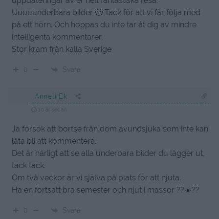
uppdateringar av er helt fantastiska resa.
Uuuuunderbara bilder 🙂 Tack för att vi får följa med
på ett hörn. Och hoppas du inte tar åt dig av mindre
intelligenta kommentarer.
Stor kram från kalla Sverige
Svara
0
Anneli Ek
10 år sedan
Ja försök att bortse från dom avundsjuka som inte kan
låta bli att kommentera.
Det är härligt att se alla underbara bilder du lägger ut,
tack tack.
Om två veckor är vi själva på plats för att njuta.
Ha en fortsatt bra semester och njut i massor ??☀️??
Svara
0