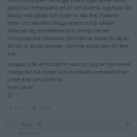
redovisningsplikt! Det angår precis ingen annan än er
själva hur ni finansierar ert liv och leverne. Jag följer din
blogg med glädje och njuter av alla fina Thailand-
bilder och alla dina härliga recept också, såklart.
Skaka av dig dumheterna och strunta i de där
missunsamma stackarna som inte har annat för sig än
att spy ur sig tarvligheter, som inte angår dem för fem
öre.
Hoppas ni får en fortsatt fin resa och jag ser fram emot
många fler bra recept (och eventuella semesterbilder)
under året som kommer.
Kram på er!
🙂
Svara
0
Anna
10 år sedan