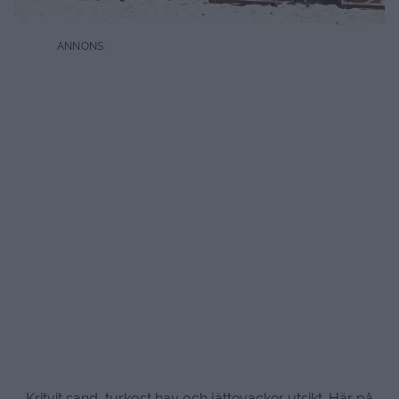
Kritvit sand, turkost hav och jättevacker utsikt. Här på