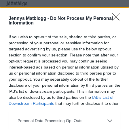
jättetåliga.
Svara
0
Jennys Matblogg -
Do Not Process My Personal
Information
Eva
If you wish to opt-out of the sale, sharing to third parties, or
10 år sedan
processing of your personal or sensitive information for
targeted advertising by us, please use the below opt-out
Tack för dina fina resebilder och beskrivningar. Bästa
section to confirm your selection. Please note that after your
hängmattorna med mera hittar man här.
opt-out request is processed you may continue seeing
http://www.storafamnen.nu/
interest-based ads based on personal information utilized by
us or personal information disclosed to third parties prior to
Svara
0
your opt-out. You may separately opt-out of the further
disclosure of your personal information by third parties on the
IAB’s list of downstream participants. This information may
Carro
also be disclosed by us to third parties on the
IAB’s List of
10 år sedan
Downstream Participants
that may further disclose it to other
third parties.
Tycker det är superkul att läsa dina inlägg från
semestern och se alla fina bilder! Extra mycket nu när
Personal Data Processing Opt Outs
snön ligger tjock här i Växjö också, då är det fint att få