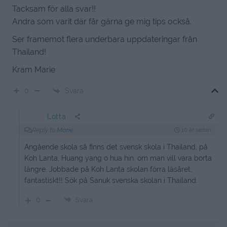
Tacksam för alla svar!!
Andra som varit där får gärna ge mig tips också.
Ser framemot flera underbara uppdateringar från
Thailand!
Kram Marie
Svara
0
Lotta
Reply to
Marie
10 år sedan
Angående skola så finns det svensk skola i Thailand, på
Koh Lanta, Huang yang o hua hin. om man vill vara borta
längre. Jobbade på Koh Lanta skolan förra läsåret,
fantastiskt!! Sök på Sanuk svenska skolan i Thailand.
0
Svara