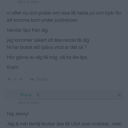
10 år sedan
vi sitter nu och pratar om resa till nästa jul och nyår för
att komma bort under julstressen.
hämtar tips från dig.
jag kommer säkert att återvända till dig.
Ni har bokat allt själva visst är det så ?
Hör gärna av dig till mig, vill ha lite tips.
Kram
Svara
0
Marie
10 år sedan
Hej Jenny!
Jag & min familj brukar åka till USA som vi älskar… men