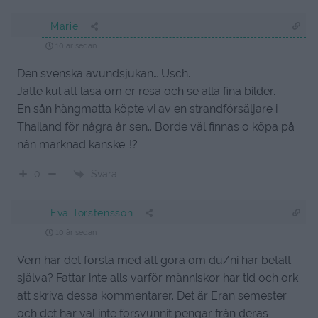
Marie
10 år sedan
Den svenska avundsjukan… Usch.
Jätte kul att läsa om er resa och se alla fina bilder.
En sån hängmatta köpte vi av en strandförsäljare i
Thailand för några år sen.. Borde väl finnas o köpa på
nån marknad kanske..!?
Svara
0
Eva Torstensson
10 år sedan
Vem har det första med att göra om du/ni har betalt
själva? Fattar inte alls varför människor har tid och ork
att skriva dessa kommentarer. Det är Eran semester
och det har väl inte försvunnit pengar från deras