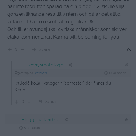
har inte resrutten sparad på din blogg ? Vi skulle vilja
göra en liknande resa till vintern och då är det alltid
lättare att ha en resrutt att utgå ifrån ☺
Och till er avundsjuka, cyniska människor som skriver
elaka kommentarer: Karma will be coming for you!
Svara
0
jennysmatblogg
Reply to
Jessica
10 år sedan
<3 Jodå kolla i kategorin "semester" där finner du.
Kram
0
Svara
Bloggithailand.se
8 år sedan