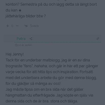
konton? Semestra på du och lägg detta så långt bort
du kan ☀️
jättehärliga bilder btw ?
Svara
0
Petra
10 år sedan
Hej Jenny!
Tack för en underbar matblogg, jag är en av dina
trognaste ”fans”, hahaha, och går in här ett par gånger
varje vecka för att hitta tips och inspiration. Fortsätt
med det underbara arbete du gör med denna blogg,
för du glädjer så många av oss!
Jag måste tipsa om en bra sida när det gäller
hängmattan du efterfrågade. Jag köpte en själv via
denna sida och de är bra, stora och tåliga.