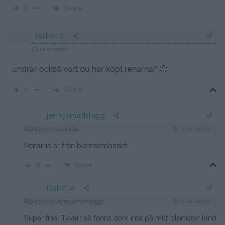
Svara
0
isabelle
10 år sedan
undrar också vart du har köpt renarna? 🙂
Svara
0
jennysmatblogg
Reply to
isabelle
10 år sedan
Renarna är från blomsterlandet
0
Svara
Isabelle
Reply to
jennysmatblogg
10 år sedan
Super fina! Tyvärr så fanns dom inte på mitt blomster land