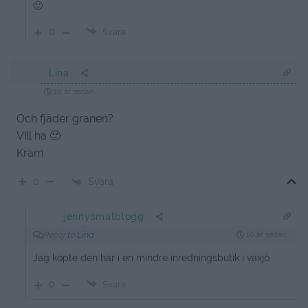
🙁
0
Svara
Lina
10 år sedan
Och fjäder granen?
Vill ha 🙂
Kram
Svara
0
jennysmatblogg
Reply to
Lina
10 år sedan
Jag köpte den här i en mindre inredningsbutik i växjö.
0
Svara