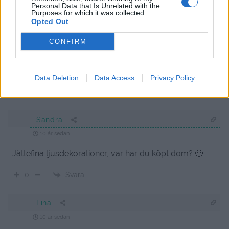
Personal Data that Is Unrelated with the
Purposes for which it was collected.
Opted Out
{}
[+]
CONFIRM
17
COMMENTS
Data Deletion
Data Access
Privacy Policy
äldsta
Sandra
10 år sedan
Jättefina ljusdekorationer, var har du köpt dom? 🙂
Svara
0
Lina
10 år sedan