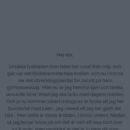
Hej där,
Ursäkta tystnaden men tiden har rusat ifrån mig, och
igår var det föräldrarmöte hela kvällen, och nu i morse
var det utvecklingssamtal för Jacob på hans
gymnasieskola. Men nu är jag hemma igen och tänkte
skriva lite till er, innan jag ska ta itu med dagens måsten.
Och ja nu kommer säkert många av er tycka att jag har
tjuvstartat med julen ….jag veeeet att jag har gjort det.
Hihi … Men detta är bästa årstiden, I löööv vintern. Nästan
så jag börjar tvivla på om det är värt att resa bort över
jul & nyår- men samtidigt är det är ju bara då som