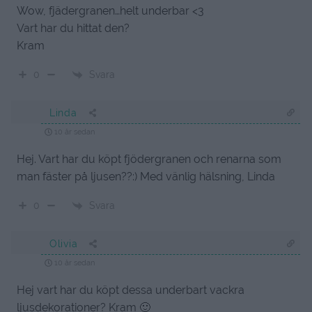
Wow, fjädergranen…helt underbar <3
Vart har du hittat den?
Kram
Svara
0
Linda
10 år sedan
Hej. Vart har du köpt fjödergranen och renarna som
man fäster på ljusen??:) Med vänlig hälsning, Linda
Svara
0
Olivia
10 år sedan
Hej vart har du köpt dessa underbart vackra
ljusdekorationer? Kram 🙂