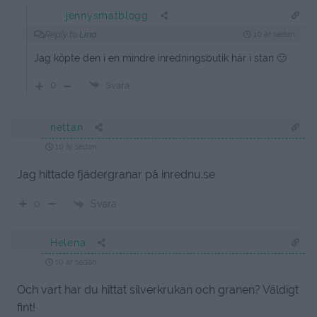
jennysmatblogg
Reply to
Lina
10 år sedan
Jag köpte den i en mindre inredningsbutik här i stan 🙂
0
Svara
nettan
10 år sedan
Jag hittade fjädergranar på inrednu.se
Svara
0
Helena
10 år sedan
Och vart har du hittat silverkrukan och granen? Väldigt
fint!