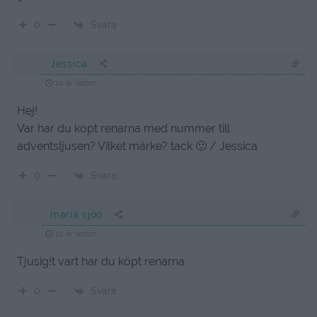
Svara
0
Jessica
10 år sedan
Hej!
Var har du köpt renarna med nummer till
adventsljusen? Vilket märke? tack 🙂 / Jessica
Svara
0
maria sjöö
10 år sedan
Tjusig!t vart har du köpt renarna
Svara
0