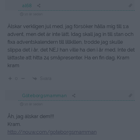
al68
10 år sedan
Älskar verkligen jul med, jag försöker hålla mig till 1:a
advent, men det är inte lätt. Idag skall jag in till stan och
fixa adventskalendern till lillkillen, trodde jag skulle
slippa det i år, det NEJ han ville ha den i år med. Inte det
lättaste att hitta 24 småpresenter. Ha en fin dag. Kram
kram
Svara
0
Göteborgsmamman
10 år sedan
Åh, jag älskar dem!!!
Kram.
http://nouw.com/goteborgsmamman